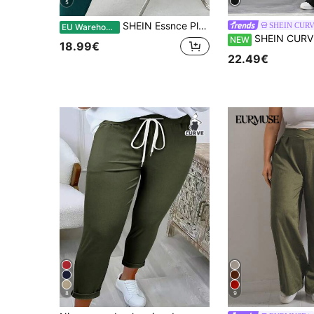
5
SHEIN Essnce Plus size dames lente en zomer mode casual comfortabele basic dagelijkse veelzijdige slim fit hoge elastische leggings, damesbroek, curvy broek, werkbroek, kantoorbroek voor dames, vliegbroek voor dames, minimalistische stijl, lerares, stretch comfortabele broek
SHEIN CUR
EU Warehouse
SHEIN CURVE+ Zwarte geribbelde gebreide flare leg
NEW
18.99€
22.49€
8
9