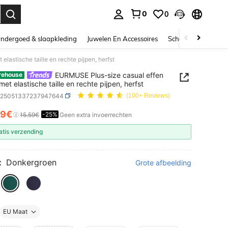
0
0
nden. Press Enter to select.
ndergoed & slaapkleding
Juwelen En Accessoires
Schoonheid & gezo
astische taille en rechte pijpen, herfst
EURMUSE Plus-size casual effen
rehouse
et elastische taille en rechte pijpen, herfst
z25051337237947644
(100+ Reviews)
69€
-25%
ICE AND AVAILABILITY
15.59€
Geen extra invoerrechten
atis verzending
:
Donkergroen
Grote afbeelding
EU Maat