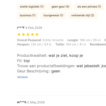
snelle logistiek (1)
geen geur (4)
als een prinses (1)
business (1)
loungewear (1)
verkeerde stijl (2)
r***f
4 Feb,2026
Overal Passend: Echte Grootte, Lengte: 166 cm / 65 in, Gewicht: 96 
Overal Passend:
Echte Grootte
Lengte:
166 cm / 65 in
Heupen:
134 cm / 53 in
Taille:
104 cm / 41 in
Borstbeeld
Productkwaliteit
:
wat je ziet, koop je
Fit
:
top
Trouw aan productafbeeldingen
:
wat jebestelt ,k
Geur Beschrijving:
:
geen
Vertalen
m***h
2 May,2026