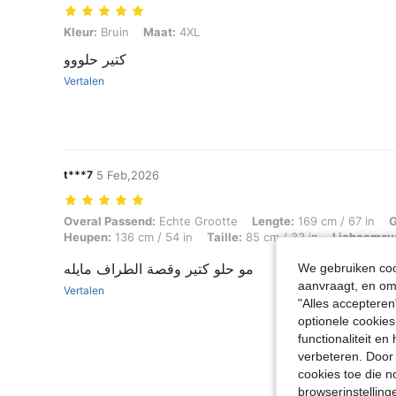
Kleur: Bruin, Maat: 4XL
Kleur:
Bruin
Maat:
4XL
كتير حلووو
Vertalen
t***7
5 Feb,2026
Overal Passend: Echte Grootte, Lengte: 169 cm / 67 in, Gewicht: 98 k
Overal Passend:
Echte Grootte
Lengte:
169 cm / 67 in
G
Heupen:
136 cm / 54 in
Taille:
85 cm / 33 in
Lichaamsv
مو حلو كتير وقصة الطراف مايله
We gebruiken cook
aanvraagt, en om 
Vertalen
"Alles accepteren
optionele cookies
functionaliteit e
verbeteren. Door 
cookies toe die n
browserinstelling