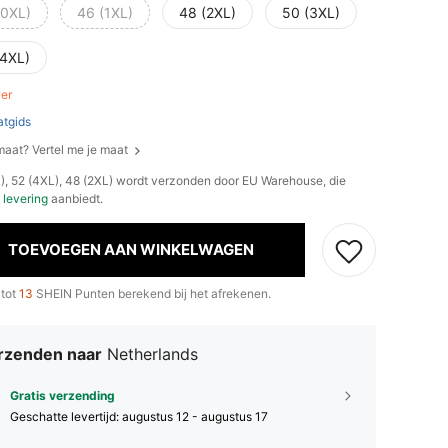
(0XL)
46 (1XL)
48 (2XL)
50 (3XL)
(4XL)
ver
tgids
 maat? Vertel me je maat
L), 52 (4XL), 48 (2XL) wordt verzonden door EU Warehouse, die
 levering
aanbiedt.
TOEVOEGEN AAN WINKELWAGEN
 tot
13
SHEIN Punten berekend bij het afrekenen.
rzenden naar
Netherlands
Gratis verzending
Geschatte levertijd:
augustus 12 - augustus 17