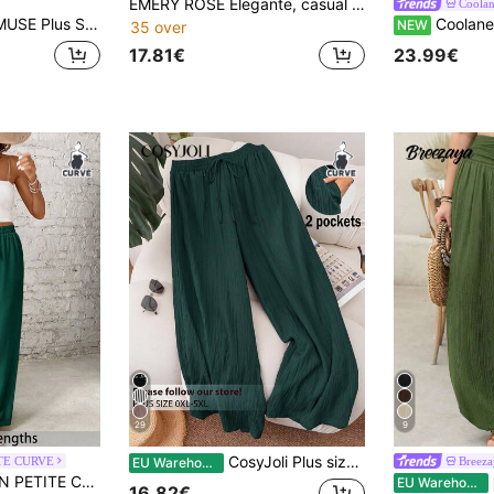
EMERY ROSE Elegante, casual lange broek met zakken in effen kleur voor dames met een maatje meer, perfect voor de herfst, zomervakantie, vakantie, een eenvoudige en modieuze look voor elke dag, vakantiegevoel, voorjaarsvakantie, casual kleding, bohemian stijl.
Coola
al Rechte Pijpen Chic Streetwear Veelzijdige Broek met Riemdetail
Coolane Dames Plus Size Zomer Herfst 
NEW
35 over
17.81€
23.99€
29
9
CosyJoli Plus size dames nieuwe lente/zomer zakelijke casual dames strand Valentijnsdag stijl modieuze elegante wijde broek met zakken. Strand vakantie lavendelkleurige broek studenten Valentijn cruise zomerbroek baggy
TE CURVE
Breez
EU Warehouse
k voor dames met een maatje meer, effen kleur en elastische taille.
EU Warehouse
16.82€