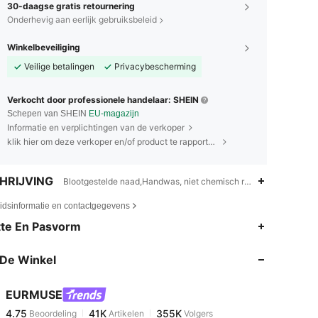
30-daagse gratis retournering
Onderhevig aan eerlijk gebruiksbeleid
Winkelbeveiliging
Veilige betalingen
Privacybescherming
Verkocht door professionele handelaar: SHEIN
Schepen van SHEIN
EU-magazijn
Informatie en verplichtingen van de verkoper
klik hier om deze verkoper en/of product te rapporteren.
HRIJVING
Blootgestelde naad,Handwas, niet chemisch reinigen,Onafhanke
eidsinformatie en contactgegevens
4.75
41K
355K
te En Pasvorm
De Winkel
4.75
41K
355K
EURMUSE
4.75
41K
355K
Beoordeling
Artikelen
Volgers
j***n
betaalde
1 dag geleden