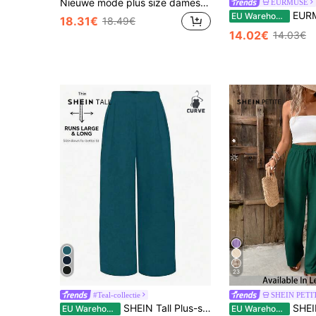
Nieuwe mode plus size dames casual lange broek met trekkoord, veelzijdig voor alle seizoenen
EURMUSE
EURMUSE Plus Size Dames Casu
EU Warehouse
18.31€
18.49€
14.02€
14.03€
23
#Teal-collectie
SHEIN PETI
SHEIN Tall Plus-size damesbroek met elastische taille, rechte pijpen en wijde pijpen
SHEIN PETITE CURVE Casual broe
EU Warehouse
EU Warehouse