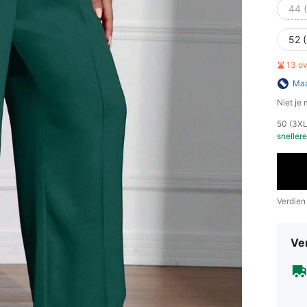
44 
52 
13 o
Maa
Niet je
​50 (3X
snellere
Verdien
Ve