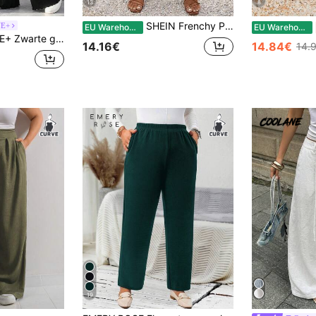
13
8
SHEIN Frenchy Plus size vakantiebroek in effen kleur met knoopdetails en zakken
VE+
EU Warehouse
EU Warehouse
gings voor dames in grote maten, herfst/winter
14.16€
14.84€
14.
19