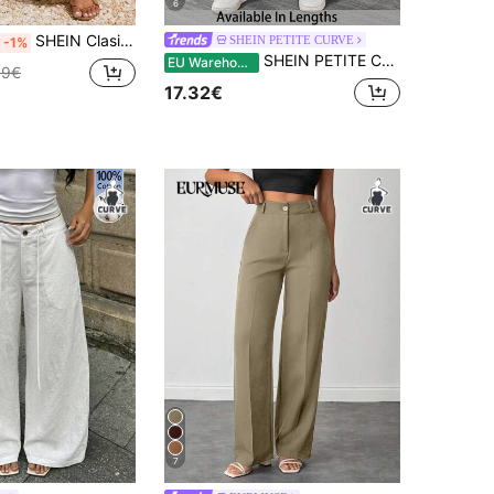
6
SHEIN Clasi Plus size casual effen broek met trekkoord in de taille, schuine zakken en rechte pijpen
SHEIN PETITE CURVE
-1%
SHEIN PETITE CURVE Petite Plus Size Dames Effen Geplooide Broek
EU Warehouse
99€
17.32€
7