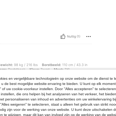
Nuttig (1)
g / 216 lbs, Borstbeeld: 110 cm / 43.3 in, Heupen: 136 cm / 54 in, Taille: 85 cm
ewicht:
98 kg / 216 lbs
Borstbeeld:
110 cm / 43.3 in
orm:
Rechthoek
Kleur:
Zwart
Maat:
2XL
ies en vergelijkbare technologieën op onze website om de dienst te l
u de best mogelijke website-ervaring te bieden. U kunt op elk moment 
" of uw cookie-voorkeur instellen. Door "Alles accepteren" te selecteren,
 instellen, die ons helpen bij het analyseren van het verkeer, het bied
n het personaliseren van inhoud en advertenties om uw winkelervaring bi
"Alles weigeren" te selecteren, staat u alleen het gebruik van strikt noo
Nuttig (2)
odig zijn voor de werking van onze website. U kunt deze uitschakelen 
en te wijzigen, maar dit kan van invloed zijn op de werking van de web