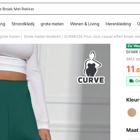
e Broek Met Rekker
and down arrow keys to navigate search Recente zoekopdracht and Zoeken en Vi
ing
Strandkledij
grote maten
Wonen & Living
Herenkleding
O
grote maten
Grote maten broeken
EURMUSE Plus-size casual effen broek met el
/
/
EU Wa
broek m
SKU: s
11
.
PR
Gr
Kleur
Maat