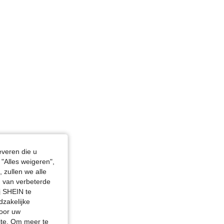
 / 33 in, Lichaamsvorm: Rechthoek, Kleur: Zwart, Maat: 2XL
everen die u
"Alles weigeren",
 zullen we alle
en van verbeterde
j SHEIN te
dzakelijke
door uw
site. Om meer te