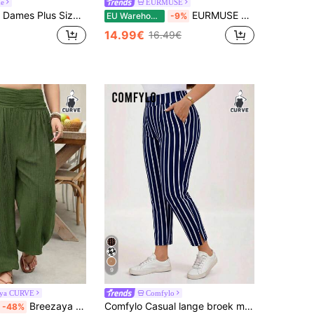
ne
EURMUSE
Streetwear Vakantie Boho Elegant Y2k Casual Katoen Witte Wijde Losse Broek
EURMUSE Plus size damesbroek met effen kleur, hoge taille en rechte pijpen, geschikt voor dagelijks gebruik.
EU Warehouse
-9%
14.99€
16.49€
9
aya CURVE
Comfylo
Breezaya Plus size damesbroek met plooien in effen kleur, casual en veelzijdig voor dagelijks gebruik.
Comfylo Casual lange broek met hoge taille, gestreept en met zakken voor dames in grote maten, herfst
-48%