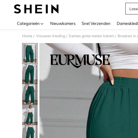
Loss
Use up 
Categorieën
Nieuwkomers
Snel Verzenden
Dameskled
Home
Vrouwen kleding
Dames grote maten kleren
Broeken in 
/
/
/