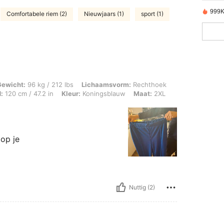
999K
Comfortabele riem (2)
Nieuwjaars (1)
sport (1)
kg / 212 lbs, Lichaamsvorm: Rechthoek, Heupen: 134 cm / 53 in, Taille: 104 cm / 4
Gewicht:
96 kg / 212 lbs
Lichaamsvorm:
Rechthoek
:
120 cm / 47.2 in
Kleur:
Koningsblauw
Maat:
2XL
oop je
Nuttig (2)