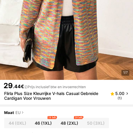
1/7
29
.44€
Prijs inclusief btw en invoerrechten
Flirla Plus Size Kleurrijke V-hals Casual Gebreide
5.00
Cardigan Voor Vrouwen
(1)
Maat
EU
16 left
10 left
44
(0XL)
46
(1XL)
48
(2XL)
50
(3XL)