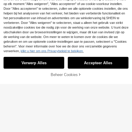
25
ui, geribbelde details, herfst/winter
orkant Los Casual vest, Winter
op elk moment "Alles weigeren", "Alles accepteren" of uw cookie-voorkeur instellen.
.16€
-2%
25.71€
essentieel
Door "Alles accepteren" te selecteren, zullen we alle optionele cookies instellen, die ons
helpen bij het analyseren van het verkeer, het bieden van verbeterde functionaliteit en
het personaliseren van inhoud en advertenties om uw winkelervaring bij SHEIN te
verbeteren. Door "Alles weigeren" te selecteren, staat u alleen het gebruik van strikt
noodzakelijke cookies toe die nodig zijn voor de werking van onze website. U kunt deze
uitschakelen door uw browserinstellingen te wijzigen, maar dit kan van invloed zijn op
de werking van de website. Om meer te weten te komen over de cookies die we
gebruiken en om uw optionele cookie-instellingen aan te passen, selecteert u "Cookies
beheren". Voor meer informatie over hoe we de door ons verzamelde gegevens
verwerken,
klikt u hier om ons Privacybeleid te bekijken.
Verwerp Alles
Accepteer Alles
Beheer Cookies
TOEVOEGEN AAN WINKELWAGEN
12
Plus Size Dames Effen Kleur Lange
Mouw Enkelrijgs Casual Cardigan,
28
Maweii
.12€
-2%
28.70€
Herfst/Winter
Maweii Plus Size Colorblock Gestre
epte Batwing Casual Losse Gebreid
23 over
e Cardigan, Herfst/Winter
27
.54€