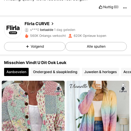
Nuttig
(0)
125K Volgers
4.83
Flirla CURVE
s***0
betaalde
1 dag geleden
j***7
gevolgd
3 uur geleden
560K Onlangs verkocht
620K Opnieuw kopen
125K Volgers
4.83
Volgend
Alle spullen
125K Volgers
4.83
Misschien Vindt U Dit Ook Leuk
Aanbevelen
Ondergoed & slaapkleding
Juwelen & horloges
Acce
125K Volgers
4.83
125K Volgers
4.83
125K Volgers
4.83