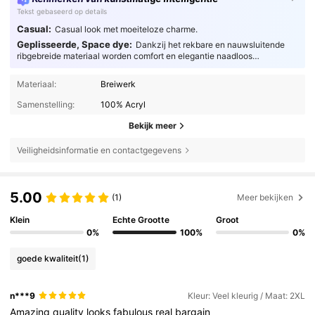
Tekst gebaseerd op details
Casual:
Casual look met moeiteloze charme.
Geplisseerde, Space dye:
Dankzij het rekbare en nauwsluitende
ribgebreide materiaal worden comfort en elegantie naadloos
gecombineerd, voor een perfecte balans tussen stijl en functionaliteit.
Materiaal:
Breiwerk
Samenstelling:
100% Acryl
Bekijk meer
Veiligheidsinformatie en contactgegevens
5.00
(1)
Meer bekijken
Klein
Echte Grootte
Groot
0%
100%
0%
goede kwaliteit
(1)
n***9
Kleur: Veel kleurig / Maat: 2XL
Amazing
quality
looks
fabulous
real
bargain