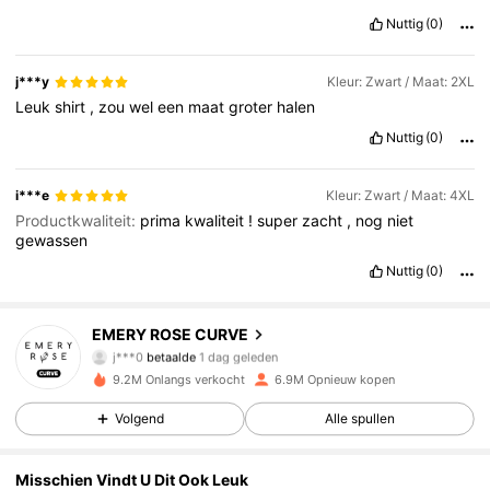
Nuttig
(0)
j***y
Kleur: Zwart / Maat: 2XL
Leuk
shirt
,
zou
wel
een
maat
groter
halen
Nuttig
(0)
i***e
Kleur: Zwart / Maat: 4XL
Productkwaliteit:
prima
kwaliteit
!
super
zacht
,
nog
niet
gewassen
Nuttig
(0)
EMERY ROSE CURVE
1M Volgers
4.81
j***0
betaalde
1 dag geleden
c***d
gevolgd
5 minuten geleden
9.2M Onlangs verkocht
6.9M Opnieuw kopen
1M Volgers
4.81
Volgend
Alle spullen
Misschien Vindt U Dit Ook Leuk
1M Volgers
4.81