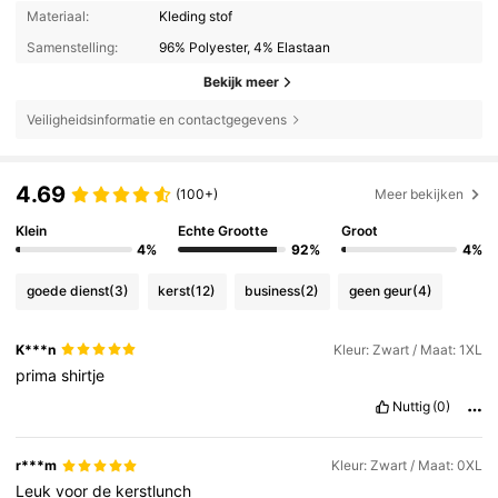
Materiaal:
Kleding stof
Samenstelling:
96% Polyester, 4% Elastaan
Bekijk meer
Veiligheidsinformatie en contactgegevens
4.69
(100+)
Meer bekijken
Klein
Echte Grootte
Groot
4%
92%
4%
goede dienst
(3)
kerst
(12)
business
(2)
geen geur
(4)
K***n
Kleur: Zwart / Maat: 1XL
prima
shirtje
Nuttig
(0)
r***m
Kleur: Zwart / Maat: 0XL
Leuk
voor
de
kerstlunch