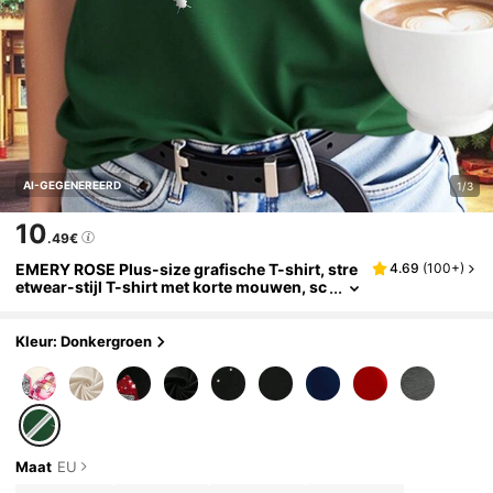
AI-GEGENEREERD
1/3
10
.49€
EMERY ROSE Plus-size grafische T-shirt, stre
4.69
(
100+
)
etwear-stijl T-shirt met korte mouwen, sc
hattig zomertopje
Kleur: Donkergroen
Maat
EU