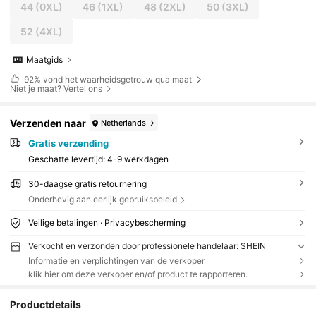
44
(0XL)
46
(1XL)
48
(2XL)
50
(3XL)
52
(4XL)
Maatgids
92%
vond het waarheidsgetrouw qua maat
Niet je maat? Vertel ons
Verzenden naar
Netherlands
Gratis verzending
Geschatte levertijd:
4-9 werkdagen
30-daagse gratis retournering
Onderhevig aan eerlijk gebruiksbeleid
Veilige betalingen · Privacybescherming
Verkocht en verzonden door professionele handelaar: SHEIN
Informatie en verplichtingen van de verkoper
klik hier om deze verkoper en/of product te rapporteren.
Productdetails