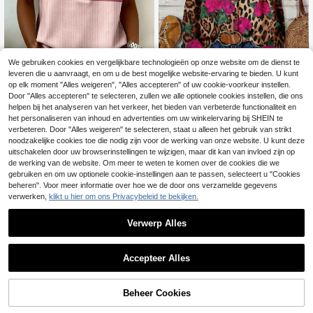
We gebruiken cookies en vergelijkbare technologieën op onze website om de dienst te
leveren die u aanvraagt, en om u de best mogelijke website-ervaring te bieden. U kunt
op elk moment "Alles weigeren", "Alles accepteren" of uw cookie-voorkeur instellen.
6
Door "Alles accepteren" te selecteren, zullen we alle optionele cookies instellen, die ons
helpen bij het analyseren van het verkeer, het bieden van verbeterde functionaliteit en
Plus Size Dames Contrast Kleurblo
EMERY ROSE Plus Siz
EU Warehouse
k Kort Mouw Polo T-shirt Casual Ro
e Zomer Casual Bloemen & Luipaar
het personaliseren van inhoud en advertenties om uw winkelervaring bij SHEIN te
16
15
.82€
-1%
16.99€
.34€
15.49€
ze Zomer
d All-Over Print Blouse met Pofmou
verbeteren. Door "Alles weigeren" te selecteren, staat u alleen het gebruik van strikt
wen
noodzakelijke cookies toe die nodig zijn voor de werking van onze website. U kunt deze
uitschakelen door uw browserinstellingen te wijzigen, maar dit kan van invloed zijn op
de werking van de website. Om meer te weten te komen over de cookies die we
Toon vergelijkbare artikelen die op voorraad zijn
Zie alle
gebruiken en om uw optionele cookie-instellingen aan te passen, selecteert u "Cookies
beheren". Voor meer informatie over hoe we de door ons verzamelde gegevens
verwerken,
klikt u hier om ons Privacybeleid te bekijken.
Verwerp Alles
Accepteer Alles
Sorry, dit product is uitverkocht.
Beheer Cookies
UITVERKOCHT