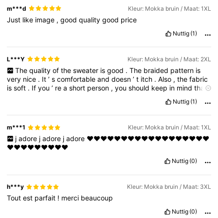
m***d
Kleur: Mokka bruin / Maat: 1XL
Just
like
image
,
good
quality
good
price
Nuttig
(1)
L***Y
Kleur: Mokka bruin / Maat: 2XL
The
quality
of
the
sweater
is
good
.
The
braided
pattern
is
very
nice
.
It
’
s
comfortable
and
doesn
’
t
itch
.
Also
,
the
fabric
is
soft
.
If
you
’
re
a
short
person
,
you
should
keep
in
mind
that
it
’
s
a
long
sweater
.
I
am
1
.
68
cm
tall
,
and
it
fits
me
long
.
Nuttig
(1)
m***1
Kleur: Mokka bruin / Maat: 1XL
j
adore
j
adore
j
adore
❤️❤️❤️❤️❤️❤️❤️❤️❤️❤️❤️❤️❤️❤️❤️❤️❤️❤️
❤️❤️❤️❤️❤️❤️❤️❤️❤️
Nuttig
(0)
h***y
Kleur: Mokka bruin / Maat: 3XL
Tout
est
parfait
!
merci
beaucoup
Nuttig
(0)