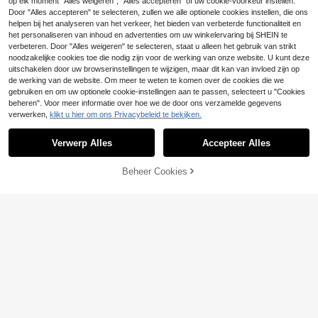
op elk moment "Alles weigeren", "Alles accepteren" of uw cookie-voorkeur instellen.
se casual pullover trui
Door "Alles accepteren" te selecteren, zullen we alle optionele cookies instellen, die ons
helpen bij het analyseren van het verkeer, het bieden van verbeterde functionaliteit en
het personaliseren van inhoud en advertenties om uw winkelervaring bij SHEIN te
verbeteren. Door "Alles weigeren" te selecteren, staat u alleen het gebruik van strikt
noodzakelijke cookies toe die nodig zijn voor de werking van onze website. U kunt deze
uitschakelen door uw browserinstellingen te wijzigen, maar dit kan van invloed zijn op
de werking van de website. Om meer te weten te komen over de cookies die we
gebruiken en om uw optionele cookie-instellingen aan te passen, selecteert u "Cookies
beheren". Voor meer informatie over hoe we de door ons verzamelde gegevens
verwerken,
klikt u hier om ons Privacybeleid te bekijken.
Verwerp Alles
Accepteer Alles
TOEVOEGEN AAN
Beheer Cookies
SHOP NU
WINKELWAGEN