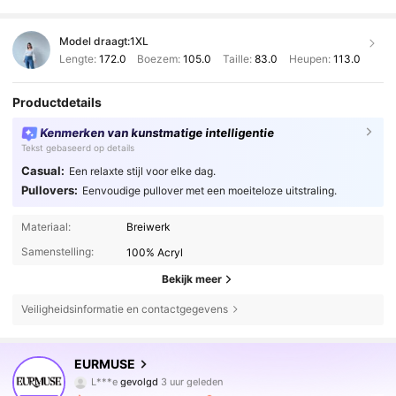
Model draagt:
1XL
Lengte:
172.0
Boezem:
105.0
Taille:
83.0
Heupen:
113.0
Productdetails
Kenmerken van kunstmatige intelligentie
Tekst gebaseerd op details
Casual:
Een relaxte stijl voor elke dag.
Pullovers:
Eenvoudige pullover met een moeiteloze uitstraling.
Materiaal:
Breiwerk
Samenstelling:
100% Acryl
Bekijk meer
Veiligheidsinformatie en contactgegevens
354K Volgers
4.75
EURMUSE
r***6
is aan het browsen