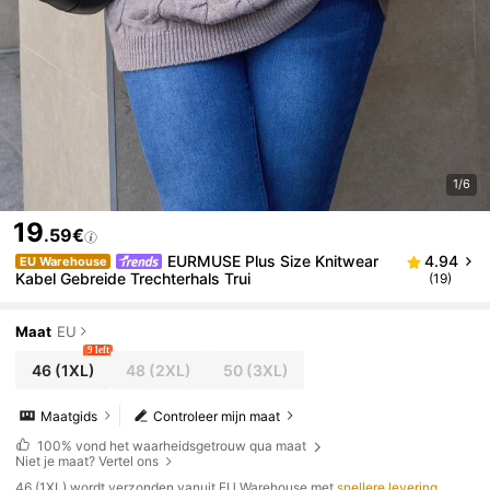
1/6
19
.59€
EURMUSE Plus Size Knitwear
4.94
EU Warehouse
Kabel Gebreide Trechterhals Trui
(19)
Maat
EU
9 left
46
(1XL)
48
(2XL)
50
(3XL)
Maatgids
Controleer mijn maat
100%
vond het waarheidsgetrouw qua maat
Niet je maat? Vertel ons
​46 (1XL) wordt verzonden vanuit EU Warehouse met
snellere levering
.