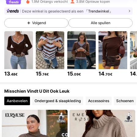
354K Volgers
4.75
1.9M Onlangs verkocht
3.8M Opnieuw kopen
Deze winkel is geselecteerd als een
「Trendwinkel」
354K Volgers
4.75
Volgend
Alle spullen
354K Volgers
4.75
354K Volgers
4.75
13
15
15
14
14
.48€
.74€
.09€
.70€
354K Volgers
4.75
Misschien Vindt U Dit Ook Leuk
Aanbevelen
Ondergoed & slaapkleding
Accessoires
Schoenen
354K Volgers
4.75
354K Volgers
4.75