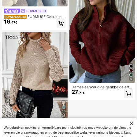
6
EURMUSE
EURMUSE Casual pull
EU Warehouse
16
over trui met kabelbreisel, ronde hal
.47€
s, verlaagde schouders en lange mo
uwen voor dames in grote maten
6
Dames eenvoudige geribbelde effe
27
n kleur casual Koreaanse getexture
.71€
erde forens losse veelzijdige opstaa
nde kraag rits half-placket pullover
lange mouwen trui herfst
25
Trelyra
We gebruiken cookies en vergelijkbare technologieën op onze website om de dienst te
SHEIN Dames herfst h
EU Warehouse
leveren die u aanvraagt, en om u de best mogelijke website-ervaring te bieden. U kunt
22
oge hals holle uit raglanmouwen los
.27€