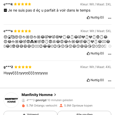
c***4
Kleur: Wit / Maat: 3XL
Je
ne
suis
pas
d
éç
u
parfait
à
voir
dans
le
temps
Nuttig
(0)
c***o
Kleur: Wit / Maat: 5XL
😞🤮🥰😍😒🖕🏼😒🖕🏼😂🤣🩶🤣😨🩶🩱😂🩱😂🤣🩶🩱🩶🩱😨🩱😂
😍😂🖕🏼😂🤣😨👸🏾🤣😨🩱😨💩😂😍😂🖕🏼😂🤣😂🩱🩶🩱😂👍🏼😂
💩😂💩😨😅😅😄😅😗🥰🥰😉😂😭🥰😉😘😗😘😗😆😗😅😃😘😗🥰😗🤣😗🤣
😉😂😅😅😗😅😉😂😭😂😉😅😗😅😅😉😅😅😗😂😗😂😗😂😉😂😅
Nuttig
(0)
😉😘😭😅😗😂😉😂😉😅😗😘🥰😉😅😉😅😅😉😂😗😂😗😅😗🥰
g***2
Kleur: Wit / Maat: 4XL
Ηγψγξξξηγγηηξξξηηηγγγγ
Nuttig
(0)
607K Volgers
4.86
Manfinity Homme
4***3
gevolgd
10 minuten geleden
M***a
is aan het browsen
5.7M Onlangs verkocht
5.9M Opnieuw kopen
607K Volgers
4.86
Volgend
Alle spullen