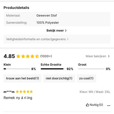
Productdetails
Materiaal:
Geweven Stof
Samenstelling:
100% Polyester
Bekijk meer
Veiligheidsinformatie en contactgegevens
4.85
(1000+)
Meer bekijken
Klein
Echte Grootte
Groot
8%
92%
0%
trouw aan het beeld
(1)
niet doorzichtig
(1)
zo cool
(1)
m***m
Kleur: Wit / Maat: 3XL
Remek
ny
á
ri
ing
Nuttig
(0)