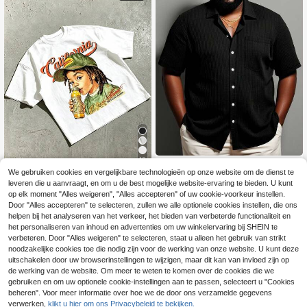
10
Manfinity Homme Her
EU Warehouse
We gebruiken cookies en vergelijkbare technologieën op onze website om de dienst te
enhemd in grote maten, effen kleur,
#2 Bestseller
in Geweven stof Heren Plus Size Overhemden
IslaSuriya Lente/Zomer Heren
NEW
leveren die u aanvraagt, en om u de best mogelijke website-ervaring te bieden. U kunt
korte mouwen, enkelrijig, casual za
Street Casual Bedrukt T-shirt met R
17
20
kkenhemd, formeel
op elk moment "Alles weigeren", "Alles accepteren" of uw cookie-voorkeur instellen.
.49€
.99€
onde Hals, Jongen Letter Print Grafi
Door "Alles accepteren" te selecteren, zullen we alle optionele cookies instellen, die ons
sch T-shirt, Geschikt voor Dagelijks
Gebruik
helpen bij het analyseren van het verkeer, het bieden van verbeterde functionaliteit en
het personaliseren van inhoud en advertenties om uw winkelervaring bij SHEIN te
verbeteren. Door "Alles weigeren" te selecteren, staat u alleen het gebruik van strikt
noodzakelijke cookies toe die nodig zijn voor de werking van onze website. U kunt deze
uitschakelen door uw browserinstellingen te wijzigen, maar dit kan van invloed zijn op
de werking van de website. Om meer te weten te komen over de cookies die we
gebruiken en om uw optionele cookie-instellingen aan te passen, selecteert u "Cookies
beheren". Voor meer informatie over hoe we de door ons verzamelde gegevens
verwerken,
klikt u hier om ons Privacybeleid te bekijken.