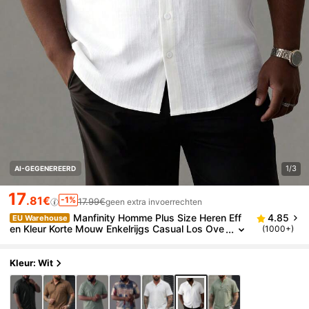
1/3
AI-GEGENEREERD
17
.81€
-1%
17.99€
geen extra invoerrechten
Manfinity Homme Plus Size Heren Eff
4.85
EU Warehouse
en Kleur Korte Mouw Enkelrijgs Casual Los Ove
(1000+)
rhemd
Kleur: Wit