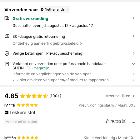
Verzenden naar
Netherlands
Gratis verzending
Geschatte levertijd:
augustus 12 - augustus 17
30-daagse gratis retournering
Onderhevig aan eerlijk gebruiksbeleid
Veilige betalingen · Privacybescherming
Verkocht en verzonden door professionele handelaar:
SHEIN
EU-magazijn
Informatie en verplichtingen van de verkoper
klik hier om deze verkoper en/of product te rapporteren.
4.85
(100+)
Meer bekijken
h***k
Kleur: Koningsblauw / Maat: 3XL
Lekkere
stof
Nuttig
(0)
Van hetzelfde artikel
b***n
Kleur: Veel kleurig / Maat: 1XL