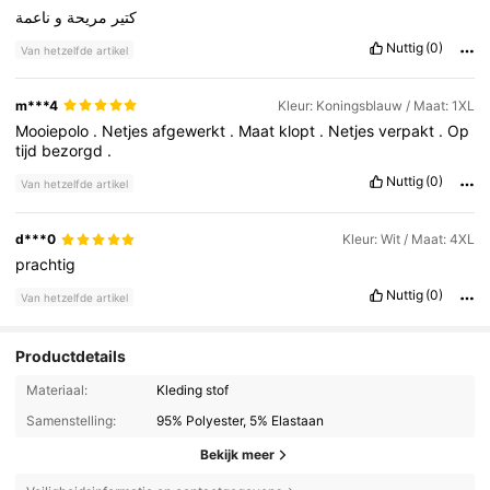
كتير
مريحة
و
ناعمة
Nuttig
(0)
Van hetzelfde artikel
m***4
Kleur: Koningsblauw / Maat: 1XL
Mooiepolo
.
Netjes
afgewerkt
.
Maat
klopt
.
Netjes
verpakt
.
Op
tijd
bezorgd
.
Nuttig
(0)
Van hetzelfde artikel
d***0
Kleur: Wit / Maat: 4XL
prachtig
Nuttig
(0)
Van hetzelfde artikel
Productdetails
Materiaal:
Kleding stof
Samenstelling:
95% Polyester, 5% Elastaan
Bekijk meer