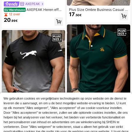
AXEPEAK
AXEPEAK Heren effen
Plus Size Ombre Business Casual P
EU Warehouse
17
POLO-shirt met letterprint
olo met Korte Mouwen voor Heren
12 over
.50€
20
.99€
We gebruiken cookies en vergelijkbare technologieën op onze website om de dienst te
leveren die u aanvraagt, en om u de best mogelijke website-ervaring te bieden. U kunt
op elk moment "Alles weigeren", "Alles accepteren" of uw cookie-voorkeur instellen.
Calvornis Heren Plus
Door "Alles accepteren" te selecteren, zullen we alle optionele cookies instellen, die ons
EU Warehouse
21
Size Poloshirt met Figuurprint en Co
helpen bij het analyseren van het verkeer, het bieden van verbeterde functionaliteit en
Heren T-shirt in grote maten, c
.77€
NEW
ntrastrand, Formeel, Ceremonie
8
het personaliseren van inhoud en advertenties om uw winkelervaring bij SHEIN te
asual met korte mouwen, 3D-digital
.88€
e print met kleurverloop en luipaard
verbeteren. Door "Alles weigeren" te selecteren, staat u alleen het gebruik van strikt
print, herenkleding in grote maten, l
noodzakelijke cookies toe die nodig zijn voor de werking van onze website. U kunt deze