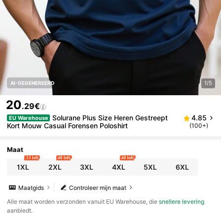
1/5
AI-GEGENEREERD
20
.29€
Solurane Plus Size Heren Gestreept
4.85
EU Warehouse
Kort Mouw Casual Forensen Poloshirt
(100+)
Maat
33 left
40 left
40 left
1XL
2XL
3XL
4XL
5XL
6XL
Maatgids
Controleer mijn maat
Alle maat worden verzonden vanuit EU Warehouse, die
snellere levering
aanbiedt.