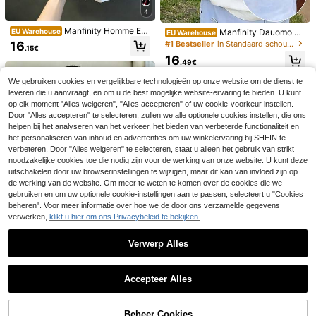
4
Manfinity Homme Ee
Manfinity Dauomo T-
EU Warehouse
EU Warehouse
ndenprint op de buikspieren, modie
shirts met grafische print van citroe
16
#1 Bestseller
in Standaard schouder Heren Plus Size T-shirts
.15€
uze zomerse casual sportkleding v
nwijn, korte mouwen, ronde hals, c
16
oor heren, herentop
asual tops voor de zomer en lente,
.49€
heren T-shirts
We gebruiken cookies en vergelijkbare technologieën op onze website om de dienst te
leveren die u aanvraagt, en om u de best mogelijke website-ervaring te bieden. U kunt
op elk moment "Alles weigeren", "Alles accepteren" of uw cookie-voorkeur instellen.
4
Door "Alles accepteren" te selecteren, zullen we alle optionele cookies instellen, die ons
helpen bij het analyseren van het verkeer, het bieden van verbeterde functionaliteit en
Plus Size Heren Casual Minimalist
Heren T-shirt met korte mouwen in
"MILANO ITALIA" Grafisch T-shirt m
grote maten, Route Sixty-Six avont
het personaliseren van inhoud en advertenties om uw winkelervaring bij SHEIN te
15
17
.67€
.07€
et Korte Mouwen
uur print casual streetstyle T-shirt, l
verbeteren. Door "Alles weigeren" te selecteren, staat u alleen het gebruik van strikt
osse pasvorm vintage print top
noodzakelijke cookies toe die nodig zijn voor de werking van onze website. U kunt deze
uitschakelen door uw browserinstellingen te wijzigen, maar dit kan van invloed zijn op
de werking van de website. Om meer te weten te komen over de cookies die we
gebruiken en om uw optionele cookie-instellingen aan te passen, selecteert u "Cookies
beheren". Voor meer informatie over hoe we de door ons verzamelde gegevens
verwerken,
klikt u hier om ons Privacybeleid te bekijken.
Verwerp Alles
Toon vergelijkbare artikelen die op voorraad zijn
Zie alle
Big Bear Threads
Accepteer Alles
Plus Size Heren Kleurrijk Trendy Le
Manfinity EMRG
Sorry, dit product is uitverkocht.
euw Grafisch Bedrukt T-shirt - Ge
14 over
Manfinity EMRG Heren Casual Een
maakt Van Polyester Breisel, Ronde
voudig Modieus T-shirt Voor Dageli
21 over
12
Beheer Cookies
Hals, Casual Fit, Nieuw Design
.32€