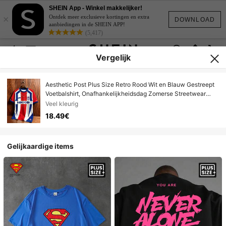
SHEIN App - Winkel makkelijker!
×
Ontdek meer exclusieve kortingen en extra
DOWNLOAD
aanbiedingen in de SHEIN APP!
(5,417)
Vergelijk
Aesthetic Post Plus Size Retro Rood Wit en Blauw Gestreept
Voetbalshirt, Onafhankelijkheidsdag Zomerse Streetwear
Stadsbezoek, Vintage Heren Ronde Hals Sport T-shirt,
Veel kleurig
Voetbal
18.49€
Gelijkaardige items