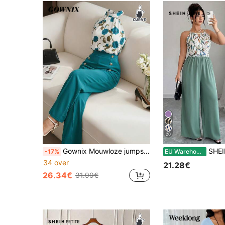
20
Gownix Mouwloze jumpsuit met kleurblokprint voor dames in grote maten
SHEIN LUNE Elegante jumpsuit met wikkelmodel, strikc
-17%
EU Warehouse
34 over
21.28€
26.34€
31.99€