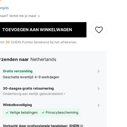
er
tgids
 maat? Vertel me je maat
TOEVOEGEN AAN WINKELWAGEN
 tot
30
SHEIN Punten berekend bij het afrekenen.
rzenden naar
Netherlands
Gratis verzending
Geschatte levertijd:
4-9 werkdagen
30-daagse gratis retournering
Onderhevig aan eerlijk gebruiksbeleid
Winkelbeveiliging
Veilige betalingen
Privacybescherming
Verkocht door professionele handelaar: SHEIN