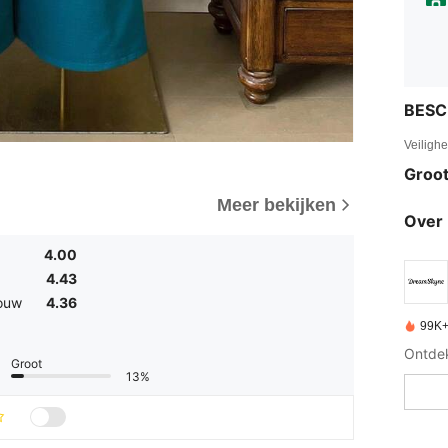
BESC
Veiligh
Groot
Meer bekijken
Over 
4.00
4.43
ouw
4.36
99K+
Groot
13%