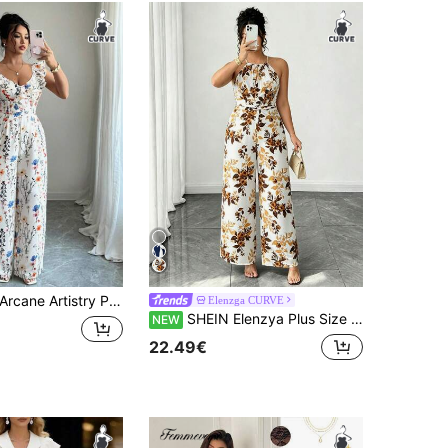
rcane Artistry Plus-size dames modieuze en elegante jumpsuit met bloemenprint en mouwen
Elenzga CURVE
SHEIN Elenzya Plus Size Dames Bloemenprint Wijde Pijpen Halterneck Jumpsuit Voor Vakantie
NEW
22.49€