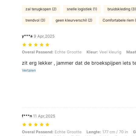
zal terugkopen (2)
snelle logistiek (1)
bruidskleding (3)
trendvol (3)
geen kleurverschil (2)
Comfortabele riem (
y***a
9 Apr,2025
Overal Passend: Echte Grootte, Kleur: Veel kleurig, Maat: 0XL
Overal Passend:
Echte Grootte
Kleur:
Veel kleurig
Maat
zit erg lekker , jammer dat de broekspijpen iets te
Vertalen
f***n
11 Apr,2025
Overal Passend: Echte Grootte, Lengte: 177 cm / 70 in, Gewicht: 93 k
Overal Passend:
Echte Grootte
Lengte:
177 cm / 70 in
G