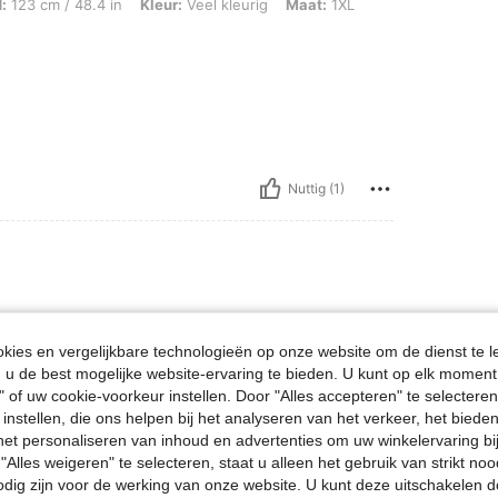
:
123 cm / 48.4 in
Kleur:
Veel kleurig
Maat:
1XL
Nuttig (1)
ies en vergelijkbare technologieën op onze website om de dienst te l
u de best mogelijke website-ervaring te bieden. U kunt op elk moment 
" of uw cookie-voorkeur instellen. Door "Alles accepteren" te selecteren,
 instellen, die ons helpen bij het analyseren van het verkeer, het bied
n het personaliseren van inhoud en advertenties om uw winkelervaring bi
"Alles weigeren" te selecteren, staat u alleen het gebruik van strikt noo
Nuttig (0)
odig zijn voor de werking van onze website. U kunt deze uitschakelen 