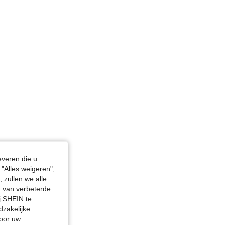
everen die u
"Alles weigeren",
 zullen we alle
en van verbeterde
j SHEIN te
dzakelijke
door uw