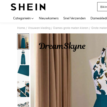
Bikin
Use up 
Categorieën
Nieuwkomers
Snel Verzenden
Dameskled
Home
Vrouwen kleding
Dames grote maten kleren
Grote maten
/
/
/