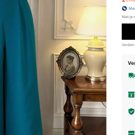
6 ov
Maa
Niet je
Verdien
Ve