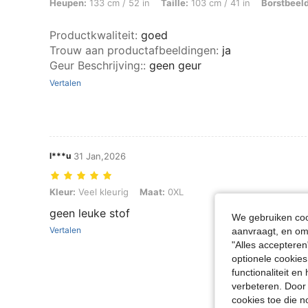
Heupen:
133 cm / 52 in
Taille:
103 cm / 41 in
Borstbeeld
Productkwaliteit
:
goed
Trouw aan productafbeeldingen
:
ja
Geur Beschrijving:
:
geen geur
Vertalen
l***u
31 Jan,2026
Kleur: Veel kleurig, Maat: 0XL
Kleur:
Veel kleurig
Maat:
0XL
geen leuke stof
We gebruiken cook
Vertalen
aanvraagt, en om 
"Alles accepteren
optionele cookies
functionaliteit e
verbeteren. Door 
cookies toe die n