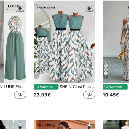
13
7
eintuur, gestreepte details en rechte pijpen in contrasterende kleuren voor dames met een maatje meer, lente/zomer
SHEIN Clasi Plus size dames vakantie jumpsuit met ronde hals, open rug en print, wijde pijpen
A
EU Warehouse
EU Warehouse
23.99€
19.45€