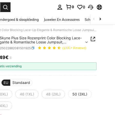
0
0
nden. Press Enter to select.
ndergoed & slaapkleding
Juwelen En Accessoires
Schoonheid & gezo
DreamSkyne Plus Size Rozenprint Color Blocking Lace-Up Elegante & Romantische Losse Jumpsuit, Valentijnsdag
kyne Plus Size Rozenprint Color Blocking Lace-
gante & Romantische Losse Jumpsuit,
ijnsdag
z25022882081501925
(1000+ Reviews)
.49€
ICE AND AVAILABILITY
atis verzending
EU
Standaard
(0XL)
46 (1XL)
48 (2XL)
50 (3XL)
(4XL)