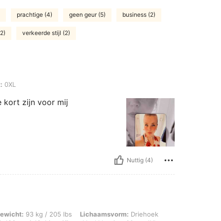
prachtige (4)
geen geur (5)
business (2)
2)
verkeerde stijl (2)
:
0XL
 kort zijn voor mij
Nuttig (4)
g / 205 lbs, Lichaamsvorm: Driehoek, Heupen: 133 cm / 52 in, Taille: 103 cm / 41 
ewicht:
93 kg / 205 lbs
Lichaamsvorm:
Driehoek