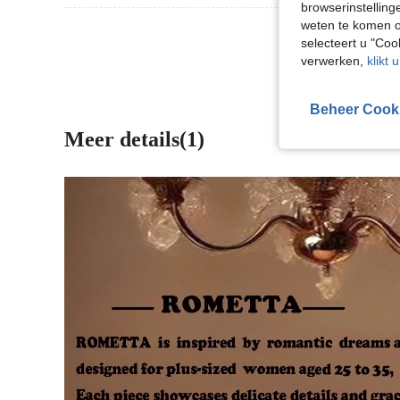
browserinstelling
weten te komen o
Meer Beoordeling
selecteert u "Co
verwerken,
klikt 
Beheer Cook
Meer details(1)