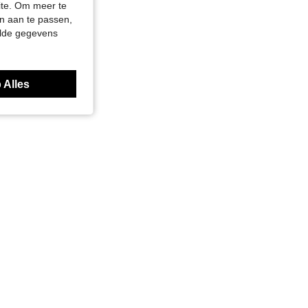
site. Om meer te
n aan te passen,
elde gegevens
 Alles