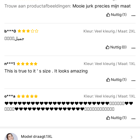
Trouw aan productafbeeldingen:
Mooie
jurk
precies
mijn
maat
Nuttig
(1)
b***0
Kleur: Veel kleurig / Maat: 2XL
👍🏻👍🏻جميل
Nuttig
(0)
n***1
Kleur: Veel kleurig / Maat: 1XL
This
is
true
to
it
'
s
size
.
It
looks
amazing
Nuttig
(1)
o***a
Kleur: Veel kleurig / Maat: 1XL
❤️❤️❤️❤️❤️❤️❤️❤️❤️❤️❤️❤️❤️❤️❤️❤️❤️❤️❤️❤️❤️❤️❤️❤️👍🏼👍🏼👍🏼❤️❤️
👍🏼👍🏼❤️❤️❤️❤️❤️❤️❤️❤️❤️❤️❤️❤️❤️❤️❤️❤️👍🏼👍🏼👍🏼👍🏼👍🏼👍🏼
Nuttig
(1)
Model draagt:
1XL