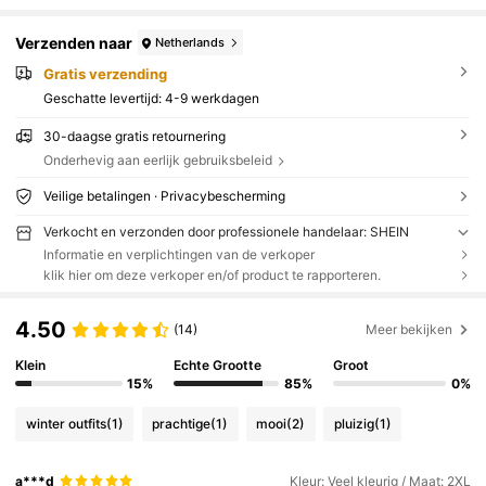
Verzenden naar
Netherlands
Gratis verzending
Geschatte levertijd:
4-9 werkdagen
30-daagse gratis retournering
Onderhevig aan eerlijk gebruiksbeleid
Veilige betalingen · Privacybescherming
Verkocht en verzonden door professionele handelaar: SHEIN
Informatie en verplichtingen van de verkoper
klik hier om deze verkoper en/of product te rapporteren.
4.50
(14)
Meer bekijken
Klein
Echte Grootte
Groot
15%
85%
0%
winter outfits
(1)
prachtige
(1)
mooi
(2)
pluizig
(1)
a***d
Kleur: Veel kleurig / Maat: 2XL