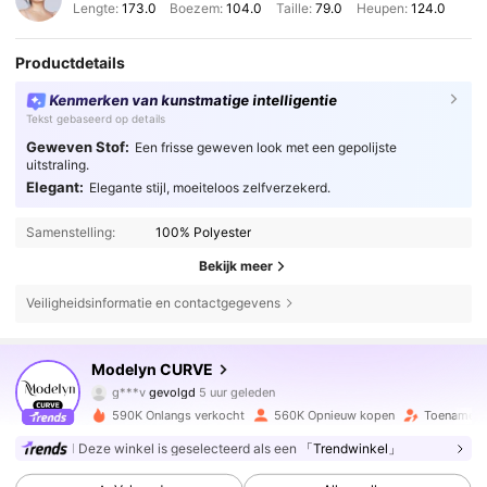
Lengte:
173.0
Boezem:
104.0
Taille:
79.0
Heupen:
124.0
Productdetails
Kenmerken van kunstmatige intelligentie
Tekst gebaseerd op details
Geweven Stof:
Een frisse geweven look met een gepolijste
uitstraling.
Elegant:
Elegante stijl, moeiteloos zelfverzekerd.
Samenstelling:
100% Polyester
Bekijk meer
Veiligheidsinformatie en contactgegevens
321K Volgers
4.85
Modelyn CURVE
g***v
gevolgd
5 uur geleden
s***2
is aan het browsen
321K Volgers
4.85
590K Onlangs verkocht
560K Opnieuw kopen
Toename v
Deze winkel is geselecteerd als een
「Trendwinkel」
321K Volgers
4.85