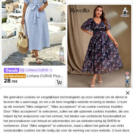
ntage Ditsy Bloemen V-hals Getaill
eerde Taille Lange Jurk
15
Linhara CURVE
Linhara CURVE Plus S
EU Warehouse
28
ize dameszomerjurk met effen kleu
.70€
r, imitatie linnen textuur, open voork
5
ant, modieus elegant parel 3D bloe
men Frans borduurwerk, korte mou
#Romantische jurk
wen, zonnestraal zoom, midi-lengt
We gebruiken cookies en vergelijkbare technologieën op onze website om de dienst te
Roveilla Casual jurk m
EU Warehouse
e, casual dagelijkse date strand vak
leveren die u aanvraagt, en om u de best mogelijke website-ervaring te bieden. U kunt
29
et V-hals, korte mouwen en all-over
antie jurk
.70€
op elk moment "Alles weigeren", "Alles accepteren" of uw cookie-voorkeur instellen.
print in grote maten
Door "Alles accepteren" te selecteren, zullen we alle optionele cookies instellen, die ons
helpen bij het analyseren van het verkeer, het bieden van verbeterde functionaliteit en
het personaliseren van inhoud en advertenties om uw winkelervaring bij SHEIN te
verbeteren. Door "Alles weigeren" te selecteren, staat u alleen het gebruik van strikt
noodzakelijke cookies toe die nodig zijn voor de werking van onze website. U kunt deze