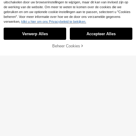
uitschakelen door uw browserinstellingen te wijzigen, maar dit kan van invloed zijn op
de werking van de website. Om meer te weten te komen over de cookies die we
gebruiken en om uw optionele cookie-instellingen aan te passen, selecteert u "Cookies
beheren". Voor meer informatie over hoe we de door ons verzamelde gegevens
verwerken,
klikt u hier om ons Privacybeleid te bekijken.
Verwerp Alles
Accepteer Alles
Beheer Cookies
TOEVOEGEN AAN WINKELWAGEN