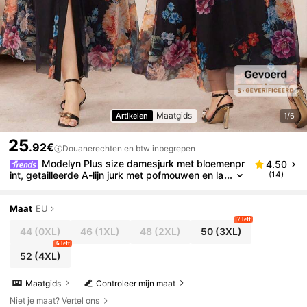
Maatgids
Artikelen
1/6
25
.92€
Douanerechten en btw inbegrepen
Modelyn Plus size damesjurk met bloemenpr
4.50
int, getailleerde A-lijn jurk met pofmouwen en la
(14)
ntaarnmouwen, romantische en elegante maxi-j
urk, lente/zomer
Maat
EU
7 left
44
(0XL)
46
(1XL)
48
(2XL)
50
(3XL)
6 left
52
(4XL)
Maatgids
Controleer mijn maat
Niet je maat? Vertel ons