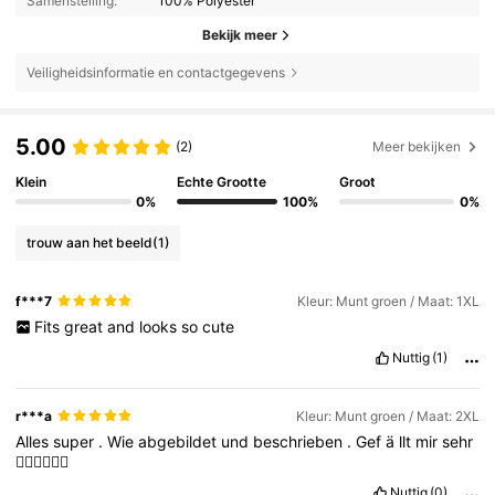
Samenstelling:
100% Polyester
Bekijk meer
Veiligheidsinformatie en contactgegevens
5.00
(2)
Meer bekijken
Klein
Echte Grootte
Groot
0%
100%
0%
trouw aan het beeld
(1)
f***7
Kleur: Munt groen / Maat: 1XL
Fits
great
and
looks
so
cute
Nuttig
(1)
r***a
Kleur: Munt groen / Maat: 2XL
Alles
super
.
Wie
abgebildet
und
beschrieben
.
Gef
ä
llt
mir
sehr
👍🏼👍🏼👍🏼
Nuttig
(0)