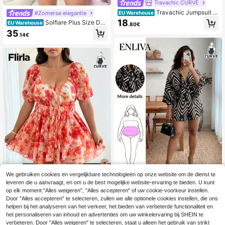
Travachic CURVE
Travachic Jumpsuit m
#Zomerse elegantie
EU Warehouse
et korte mouwen in blauw-witte blo
18
Solflare Plus Size Da
EU Warehouse
.80€
emenprint voor dames met een maa
mes Jumpsuit in effen kleur met vie
35
tje meer, off-shoulder model, korte
.14€
rkante hals en ruches, korte mouwe
mouwen en getailleerde pasvorm, c
n, casual model
asual jumpsuit voor de feestdagen.
We gebruiken cookies en vergelijkbare technologieën op onze website om de dienst te
leveren die u aanvraagt, en om u de best mogelijke website-ervaring te bieden. U kunt
4
Enliva
op elk moment "Alles weigeren", "Alles accepteren" of uw cookie-voorkeur instellen.
Flirla Plus Size Roman
Enliva Plus Size Dam
Door "Alles accepteren" te selecteren, zullen we alle optionele cookies instellen, die ons
EU Warehouse
EU Warehouse
tische Meisjesachtige Vierkante Kr
es Vakantie Casual V-Hals Losse B
#5 Bestseller
in Wijdbeens Plus-size jumpsuits en body's
helpen bij het analyseren van het verkeer, het bieden van verbeterde functionaliteit en
19
.49€
aag Taille Getailleerde Dubbellaags
edrukte Jumpsuit Met Strikceintuur
het personaliseren van inhoud en advertenties om uw winkelervaring bij SHEIN te
21
e A-lijn Jumpsuit
Vakantie Zwart
.77€
verbeteren. Door "Alles weigeren" te selecteren, staat u alleen het gebruik van strikt