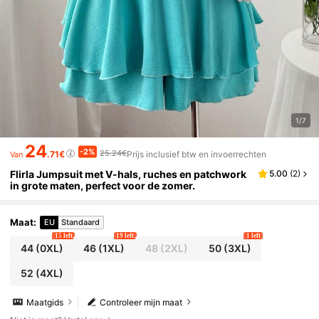
1/7
24
-2%
25.24€
.71€
Prijs inclusief btw en invoerrechten
Van
Flirla Jumpsuit met V-hals, ruches en patchwork
5.00
(
2
)
in grote maten, perfect voor de zomer.
Maat
:
EU
Standaard
15 left
19 left
1 left
44
(0XL)
46
(1XL)
48
(2XL)
50
(3XL)
52
(4XL)
Maatgids
Controleer mijn maat