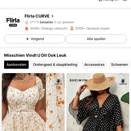
125K Volgers
4.83
Flirla CURVE
n***n
betaalde
3 uur geleden
b***m
gevolgd
4 uur geleden
500K+ Onlangs verkocht
500K+ Opnieuw kopen
125K Volgers
4.83
Volgend
Alle spullen
125K Volgers
4.83
Misschien Vindt U Dit Ook Leuk
Aanbevelen
Ondergoed & slaapkleding
Accessoires
Schoenen
125K Volgers
4.83
125K Volgers
4.83
125K Volgers
4.83