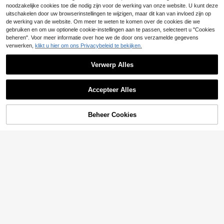
noodzakelijke cookies toe die nodig zijn voor de werking van onze website. U kunt deze
uitschakelen door uw browserinstellingen te wijzigen, maar dit kan van invloed zijn op
de werking van de website. Om meer te weten te komen over de cookies die we
gebruiken en om uw optionele cookie-instellingen aan te passen, selecteert u "Cookies
beheren". Voor meer informatie over hoe we de door ons verzamelde gegevens
verwerken,
klikt u hier om ons Privacybeleid te bekijken.
Verwerp Alles
Accepteer Alles
Beheer Cookies
TOEVOEGEN AAN WINKELWAGEN
Vionelle
Vionelle Plus Size Da
#Romantiekprints op het platteland
EU Warehouse
mes Vakantie Blauwe Romper met
17
Franclia Plus size da
EU Warehouse
.49€
Bloemenprint en Korte Mouwen
mes jumpsuit met V-hals, strik en k
22
.49€
wastje, nomadische vogel- en bloe
menprint, contrasterende kleuren, e
legant vintage casual model