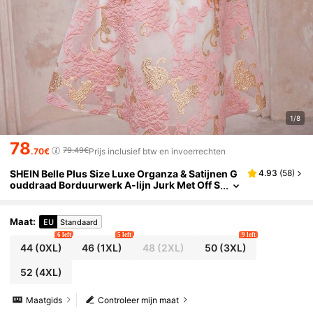
1/8
78
79.49€
.70€
Prijs inclusief btw en invoerrechten
SHEIN Belle Plus Size Luxe Organza & Satijnen G
4.93
(
58
)
ouddraad Borduurwerk A-lijn Jurk Met Off S
houlder V-halslijn, Elegante En Minimalistis
che Afstudeerfeestjurk, Homecoming Formele J
urk Of Cocktail Party Jurk Prom Semi-Formele B
Maat
:
EU
Standaard
ruiloftsgastjurk, Voor Verjaardag, Diner
6 left
5 left
9 left
44
(0XL)
46
(1XL)
48
(2XL)
50
(3XL)
52
(4XL)
Maatgids
Controleer mijn maat