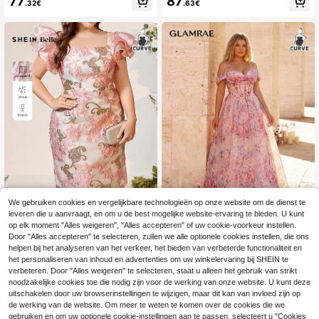
77
87
.32€
.63€
etrische Kraag, Mouwloos, Ruches,
ailletten Mouwloos Ronde Hals Midi
Elegant, Bruiloftsgast, Bruidsshowe
Lengte Glinsterende Formele Diner
r, Zomerfeest, Herfst
Feestjurk
We gebruiken cookies en vergelijkbare technologieën op onze website om de dienst te
leveren die u aanvraagt, en om u de best mogelijke website-ervaring te bieden. U kunt
op elk moment "Alles weigeren", "Alles accepteren" of uw cookie-voorkeur instellen.
SHEIN Belle Plus Size Elegante Coc
#Lange galajurk
Door "Alles accepteren" te selecteren, zullen we alle optionele cookies instellen, die ons
ktailjurk Met Gebosseleerd Weefsel,
65
helpen bij het analyseren van het verkeer, het bieden van verbeterde functionaliteit en
Glamrae Elegante, romantische avo
.33€
-1%
65.99€
Driedimensionale Ruche Mouwen E
ndjurk in lotusroze met glitter en ee
het personaliseren van inhoud en advertenties om uw winkelervaring bij SHEIN te
87
n Roze Satijnen Lint, Ideaal Voor Fe
.49€
n vakantiegevoel, perfect voor een
verbeteren. Door "Alles weigeren" te selecteren, staat u alleen het gebruik van strikt
est Prom Semi-Formeel Bruiloftsgas
grote maat. Deze strapless maxi-av
noodzakelijke cookies toe die nodig zijn voor de werking van onze website. U kunt deze
tenjurk, Voor Verjaardagen, Afstuder
ondjurk met off-shoulder mouwen e
uitschakelen door uw browserinstellingen te wijzigen, maar dit kan van invloed zijn op
en, Diner, Thuiskomst
n mesh details heeft een super wijd
de werking van de website. Om meer te weten te komen over de cookies die we
uitlopende zoom. Prachtige jurken
gebruiken en om uw optionele cookie-instellingen aan te passen, selecteert u "Cookies