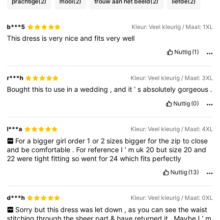
prachtige
(2)
mooi
(2)
trouw aan het beeld
(2)
liefde
(2)
b***5
Kleur: Veel kleurig / Maat: 1XL
This
dress
is
very
nice
and
fits
very
well
Nuttig
(1)
r***h
Kleur: Veel kleurig / Maat: 3XL
Bought
this
to
use
in
a
wedding
,
and
it
’
s
absolutely
gorgeous
.
Nuttig
(0)
l***a
Kleur: Veel kleurig / Maat: 4XL
For
a
bigger
girl
order
1
or
2
sizes
bigger
for
the
zip
to
close
and
be
comfortable
.
For
reference
I
’
m
uk
20
but
size
20
and
22
were
tight
fitting
so
went
for
24
which
fits
perfectly
Nuttig
(13)
d***h
Kleur: Veel kleurig / Maat: 0XL
Sorry
but
this
dress
was
let
down
,
as
you
can
see
the
waist
stitching
through
the
sheer
part
&
have
returned
it
.
Maybe
I
'
m