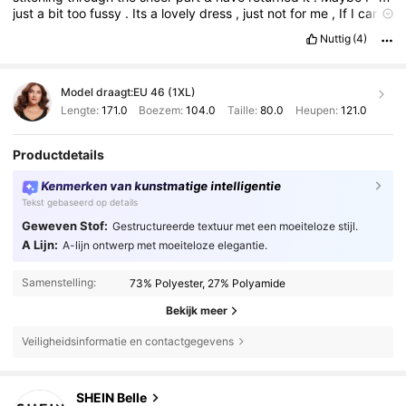
just
a
bit
too
fussy
.
Its
a
lovely
dress
,
just
not
for
me
,
If
I
can
see
the
stitching
due
to
the
type
of
fabric
so
would
others
.
Nuttig
(4)
Model draagt:
EU 46 (1XL)
Lengte:
171.0
Boezem:
104.0
Taille:
80.0
Heupen:
121.0
Productdetails
Kenmerken van kunstmatige intelligentie
Tekst gebaseerd op details
Geweven Stof:
Gestructureerde textuur met een moeiteloze stijl.
A Lijn:
A-lijn ontwerp met moeiteloze elegantie.
Samenstelling:
73% Polyester, 27% Polyamide
Bekijk meer
Veiligheidsinformatie en contactgegevens
470K Volgers
4.82
SHEIN Belle