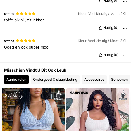
Nuttig
(0)
599K Volgers
4.83
c***e
Kleur: Veel kleurig / Maat: 2XL
toffe
bikini
,
zit
lekker
Nuttig
(0)
v***a
Kleur: Veel kleurig / Maat: 3XL
Goed
en
ook
super
mooi
Nuttig
(0)
Misschien Vindt U Dit Ook Leuk
Aanbevelen
Ondergoed & slaapkleding
Accessoires
Schoenen