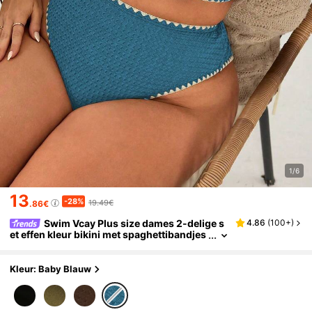
1/6
13
-28%
19.49€
.86€
Swim Vcay Plus size dames 2-delige s
4.86
(
100+
)
et effen kleur bikini met spaghettibandjes
en schelpversiering, sexy hoge taille en d
riehoekige vorm, casual vakantie
Kleur: Baby Blauw