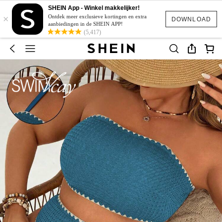
SHEIN App - Winkel makkelijker!
×
Ontdek meer exclusieve kortingen en extra
DOWNLOAD
aanbiedingen in de SHEIN APP!
(5,417)