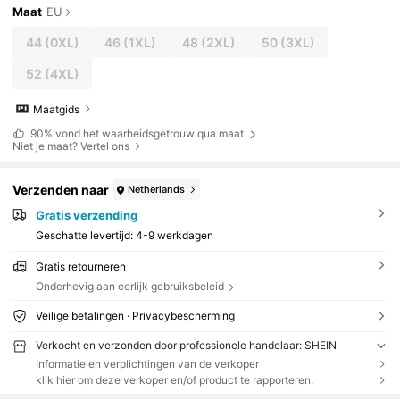
Maat
EU
44
(0XL)
46
(1XL)
48
(2XL)
50
(3XL)
52
(4XL)
Maatgids
90%
vond het waarheidsgetrouw qua maat
Niet je maat? Vertel ons
Verzenden naar
Netherlands
Gratis verzending
Geschatte levertijd:
4-9 werkdagen
Gratis retourneren
Onderhevig aan eerlijk gebruiksbeleid
Veilige betalingen · Privacybescherming
Verkocht en verzonden door professionele handelaar: SHEIN
Informatie en verplichtingen van de verkoper
klik hier om deze verkoper en/of product te rapporteren.