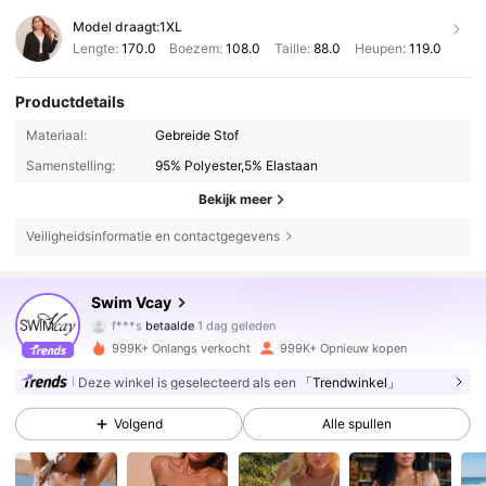
Model draagt:
1XL
Lengte:
170.0
Boezem:
108.0
Taille:
88.0
Heupen:
119.0
Productdetails
Materiaal:
Gebreide Stof
Samenstelling:
95% Polyester,5% Elastaan
Bekijk meer
Veiligheidsinformatie en contactgegevens
599K Volgers
4.83
Swim Vcay
f***s
betaalde
1 dag geleden
k***o
gevolgd
4 uur geleden
999K+ Onlangs verkocht
999K+ Opnieuw kopen
599K Volgers
4.83
Deze winkel is geselecteerd als een
「Trendwinkel」
Volgend
Alle spullen
599K Volgers
4.83