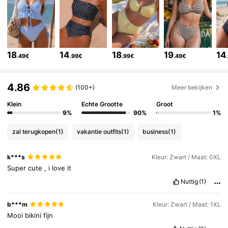
599K Volgers
4.83
599K Volgers
4.83
18
14
18
19
14
.49€
.99€
.99€
.49€
599K Volgers
4.83
4.86
(100+)
Meer bekijken
Klein
Echte Grootte
Groot
599K Volgers
4.83
9%
90%
1%
zal terugkopen
(1)
vakantie outfits
(1)
business
(1)
599K Volgers
4.83
k***s
Kleur: Zwart / Maat: 0XL
Super
cute
,
i
love
it
599K Volgers
4.83
Nuttig
(1)
b***m
Kleur: Zwart / Maat: 1XL
599K Volgers
4.83
Mooi
bikini
fijn