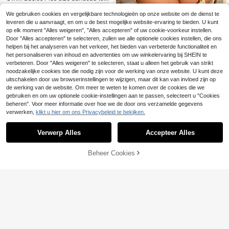
van effen jacquardstof met bloeme
32
18
.99€
nrand en bijpassende hoog uitgesn
We gebruiken cookies en vergelijkbare technologieën op onze website om de dienst te
SHEIN Swim Curve Plus size dames
eden driehoekige bikinibroekje van
leveren die u aanvraagt, en om u de best mogelijke website-ervaring te bieden. U kunt
2-delige effen kleur tankini set met
effen jacquardstof met ruches in de
21
op elk moment "Alles weigeren", "Alles accepteren" of uw cookie-voorkeur instellen.
.77€
spaghettibandjes en plooien, modie
taille, sexy minimalistische modieuz
Door "Alles accepteren" te selecteren, zullen we alle optionele cookies instellen, die ons
us en minimalistisch, geschikt voor
e badkleding set voor dames voor s
vakantie
helpen bij het analyseren van het verkeer, het bieden van verbeterde functionaliteit en
trandvakantie
het personaliseren van inhoud en advertenties om uw winkelervaring bij SHEIN te
Toon vergelijkbare artikelen die op voorraad zijn
Zie alle
verbeteren. Door "Alles weigeren" te selecteren, staat u alleen het gebruik van strikt
noodzakelijke cookies toe die nodig zijn voor de werking van onze website. U kunt deze
uitschakelen door uw browserinstellingen te wijzigen, maar dit kan van invloed zijn op
de werking van de website. Om meer te weten te komen over de cookies die we
gebruiken en om uw optionele cookie-instellingen aan te passen, selecteert u "Cookies
beheren". Voor meer informatie over hoe we de door ons verzamelde gegevens
verwerken,
klikt u hier om ons Privacybeleid te bekijken.
Verwerp Alles
Accepteer Alles
Sorry, dit product is uitverkocht.
Beheer Cookies
UITVERKOCHT
4
Slaydiva CURVE
5
Slaydiva Nieuwe tweedelige badpa
kkenset voor dames in grote maten
15
Swim Basics 2 stuks Plus Size Vrou
.99€
-8%
17.49€
(2026), zomerse strandvakantie-ou
wen Effen Kleur Bandeau Bikini Set,
16
tfit
.33€
16.49€
Eenvoudige Casual Vakantie Badm
ode Zomer