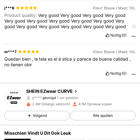
j***6
Kleur: Blauw / Maat: 1XL
Product quality:
Very
good
Very
good
Very
good
Very
good
Very
good
Very
good
Very
good
Very
good
Very
good
Very
good
Very
good
Very
good
Very
good
Very
good
Very
good
Very
good
Very
good
Very
good
Very
good
Very
good
Very
Nuttig
(0)
good
Very
good
Very
good
Very
good
Very
good
Very
good
Very
good
Very
good
Very
good
Very
good
m***7
Kleur: Blauw / Maat: 1XL
Quedan
bien
,
la
tela
es
el
á
stica
y
parece
de
buena
calidad
,
no
tienen
olor
Nuttig
(0)
398K Volgers
4.84
SHEIN EZwear CURVE
p***1
gevolgd
1 uur geleden
e***a
is aan het browsen
2.4M Onlangs verkocht
4.1M Opnieuw kopen
398K Volgers
4.84
Volgend
Alle spullen
398K Volgers
4.84
Misschien Vindt U Dit Ook Leuk