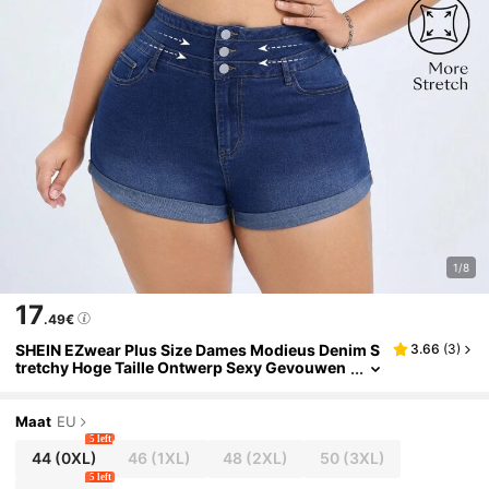
1/8
17
.49€
SHEIN EZwear Plus Size Dames Modieus Denim S
3.66
(
3
)
tretchy Hoge Taille Ontwerp Sexy Gevouwen
Zoom Shorts
Maat
EU
5 left
44
(0XL)
46
(1XL)
48
(2XL)
50
(3XL)
5 left