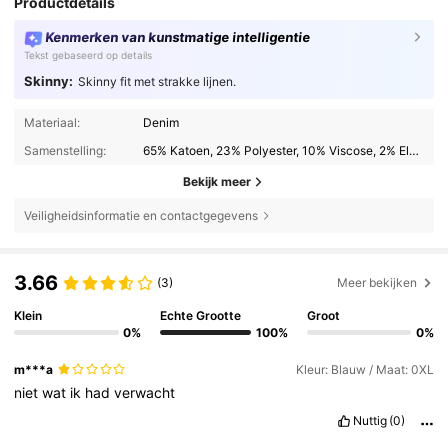
Productdetails
Kenmerken van kunstmatige intelligentie
Tekst gebaseerd op details
Skinny:
Skinny fit met strakke lijnen.
Materiaal:
Denim
Samenstelling:
65% Katoen, 23% Polyester, 10% Viscose, 2% Elastaan
Bekijk meer
Veiligheidsinformatie en contactgegevens
3.66
(3)
Meer bekijken
Klein
Echte Grootte
Groot
0%
100%
0%
m***a
Kleur: Blauw / Maat: 0XL
niet
wat
ik
had
verwacht
Nuttig
(0)