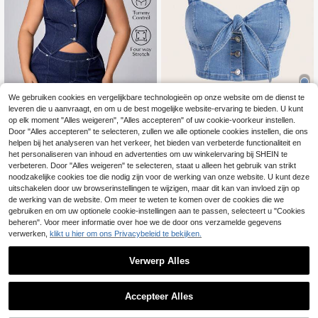
We gebruiken cookies en vergelijkbare technologieën op onze website om de dienst te
leveren die u aanvraagt, en om u de best mogelijke website-ervaring te bieden. U kunt
6
op elk moment "Alles weigeren", "Alles accepteren" of uw cookie-voorkeur instellen.
SHEIN Unity Plus-size denim patch
#Strandweekend
Door "Alles accepteren" te selecteren, zullen we alle optionele cookies instellen, die ons
work kleurblok gebreide shorts voor
14
helpen bij het analyseren van het verkeer, het bieden van verbeterde functionaliteit en
SHEIN SXY Plus-size
EU Warehouse
.44€
dames
het personaliseren van inhoud en advertenties om uw winkelervaring bij SHEIN te
stretch denim cami-top met strik vo
20
.33€
or dames, lichtblauw
verbeteren. Door "Alles weigeren" te selecteren, staat u alleen het gebruik van strikt
noodzakelijke cookies toe die nodig zijn voor de werking van onze website. U kunt deze
uitschakelen door uw browserinstellingen te wijzigen, maar dit kan van invloed zijn op
de werking van de website. Om meer te weten te komen over de cookies die we
gebruiken en om uw optionele cookie-instellingen aan te passen, selecteert u "Cookies
beheren". Voor meer informatie over hoe we de door ons verzamelde gegevens
verwerken,
klikt u hier om ons Privacybeleid te bekijken.
Verwerp Alles
Accepteer Alles