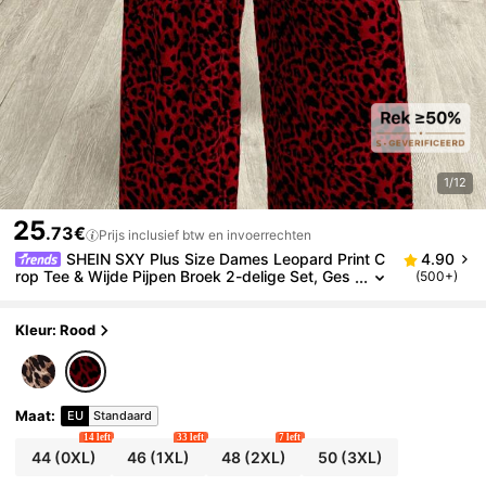
1/12
25
.73€
Prijs inclusief btw en invoerrechten
SHEIN SXY Plus Size Dames Leopard Print C
4.90
rop Tee & Wijde Pijpen Broek 2-delige Set, Ges
(500+)
chikt Voor Alle Seizoenen, Date Night, Verjaarda
g, Vrijgezellenfeest Outfit, Casual, Winkelen, Street
wear, Uitgaan, Makkelijk Te Combineren & Ziet Er Sl
Kleur: Rood
ank Uit, Flatteert Het Figuur
Maat
:
EU
Standaard
14 left
33 left
7 left
44
(0XL)
46
(1XL)
48
(2XL)
50
(3XL)