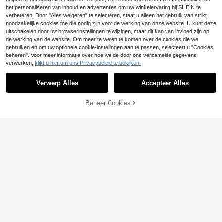
riode en is ideaal voor de zomer.
het personaliseren van inhoud en advertenties om uw winkelervaring bij SHEIN te
verbeteren. Door "Alles weigeren" te selecteren, staat u alleen het gebruik van strikt
noodzakelijke cookies toe die nodig zijn voor de werking van onze website. U kunt deze
uitschakelen door uw browserinstellingen te wijzigen, maar dit kan van invloed zijn op
de werking van de website. Om meer te weten te komen over de cookies die we
gebruiken en om uw optionele cookie-instellingen aan te passen, selecteert u "Cookies
beheren". Voor meer informatie over hoe we de door ons verzamelde gegevens
verwerken,
klikt u hier om ons Privacybeleid te bekijken.
Verwerp Alles
Accepteer Alles
Beheer Cookies
TOEVOEGEN AAN WINKELWAGEN
15
33
Slaydiva CURVE
Slaydiva CURVE
Slaydiva Nieuwe tweedelige lente/
Slaydiva Casual twee
EU Warehouse
zomerset: losvallend T-shirt met kra
delige set voor dames met ronde ha
17
16
.32€
17.49€
.99€
ag en opgerolde manchetten en aa
ls, gestreepte top en short met letter
nsluitende bodycon shorts, gebreid
- en ridderprint (plus size).
e stretchstof, casual/dagelijks/stran
d/sportief, plus size - bruin, zomero
utfits