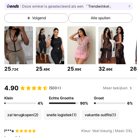
Deze winkel is geselecteerd als een
「Trendwinkel」
449K Volgers
4.84
Volgend
Alle spullen
449K Volgers
4.84
449K Volgers
4.84
25
25
25
32
26
.72€
.49€
.99€
.99€
449K Volgers
4.84
4.90
(500+)
Meer bekijken
449K Volgers
Klein
Echte Grootte
Groot
4.84
4%
90%
6%
zal terugkopen
(2)
snelle logistiek
(1)
vakantie outfits
(1)
449K Volgers
4.84
l***a
Kleur: Veel kleurig / Maat: 0XL