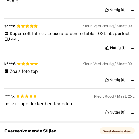
Love
it
!
449K Volgers
4.84
Nuttig
(0)
449K Volgers
4.84
s***c
Kleur: Veel kleurig / Maat: 0XL
Super
soft
fabric
.
Loose
and
comfortable
.
0XL
fits
perfect
EU
44
.
449K Volgers
4.84
Nuttig
(1)
k***6
Kleur: Veel kleurig / Maat: 0XL
Zoals
foto
top
Nuttig
(0)
f***x
Kleur: Rood / Maat: 2XL
het
zit
super
lekker
ben
tevreden
Nuttig
(0)
Overeenkomende Stijlen
Gerelateerde items