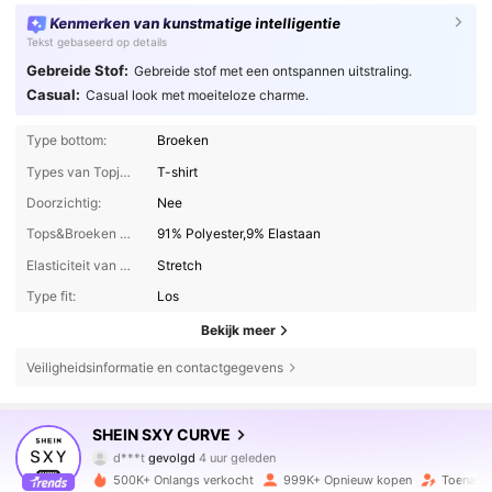
Kenmerken van kunstmatige intelligentie
Tekst gebaseerd op details
Gebreide Stof:
Gebreide stof met een ontspannen uitstraling.
Casual:
Casual look met moeiteloze charme.
Type bottom:
Broeken
Types van Topjes:
T-shirt
Doorzichtig:
Nee
Tops&Broeken Samenstelling:
91% Polyester,9% Elastaan
Elasticiteit van de stof:
Stretch
Type fit:
Los
Bekijk meer
Veiligheidsinformatie en contactgegevens
449K Volgers
4.84
SHEIN SXY CURVE
d***t
gevolgd
4 uur geleden
s***n
is aan het browsen
449K Volgers
4.84
500K+ Onlangs verkocht
999K+ Opnieuw kopen
Toename