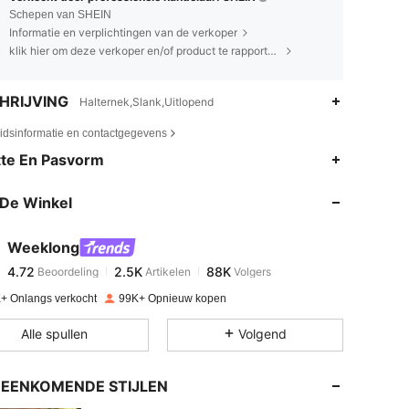
Schepen van SHEIN
Informatie en verplichtingen van de verkoper
klik hier om deze verkoper en/of product te rapporteren.
HRIJVING
Halternek,Slank,Uitlopend
eidsinformatie en contactgegevens
4.72
2.5K
88K
te En Pasvorm
De Winkel
4.72
2.5K
88K
Weeklong
4.72
2.5K
88K
Beoordeling
Artikelen
Volgers
A***y
betaalde
1 dag geleden
+ Onlangs verkocht
99K+ Opnieuw kopen
4.72
2.5K
88K
Alle spullen
Volgend
4.72
2.5K
88K
EENKOMENDE STIJLEN