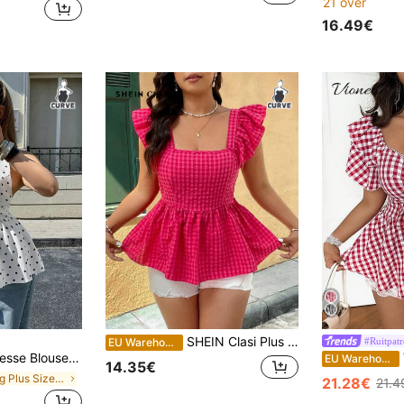
21 over
16.49€
SHEIN Clasi Plus Size Vrouwen Zomer Strikkraag Geplooide Ruffle Zoom Geruite Blouse
#Ruitpat
EU Warehouse
n, strikceintuur en uitlopende zoom voor dames in grote maten, witte basis met zwarte stippen
V
EU Warehouse
14.35€
in Lang Plus Size Vrouwen Tops
21.28€
21.4