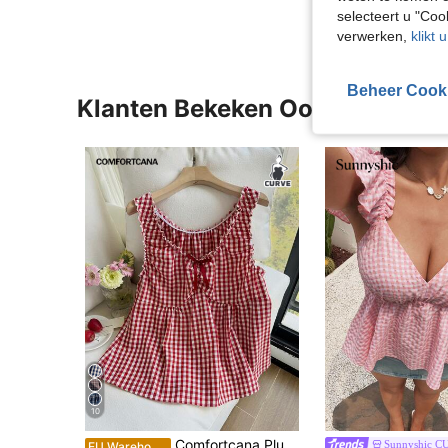
selecteert u "Co
verwerken,
klikt 
Beheer Cook
Klanten Bekeken Ook
10
Comfortcana Plus-size schattig vakantie-stijl rood-wit geruit hemdje met strikdecoratie, lente/zomer
Sunnyshic C
EU Warehouse