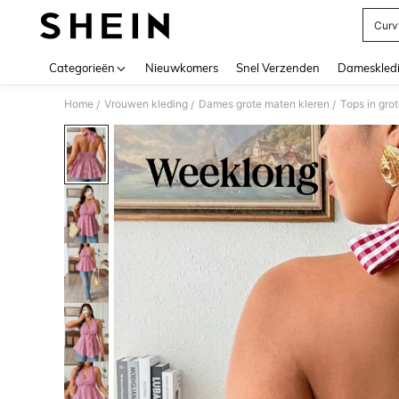
Curv
Use up 
Categorieën
Nieuwkomers
Snel Verzenden
Dameskled
Home
Vrouwen kleding
Dames grote maten kleren
Tops in gro
/
/
/