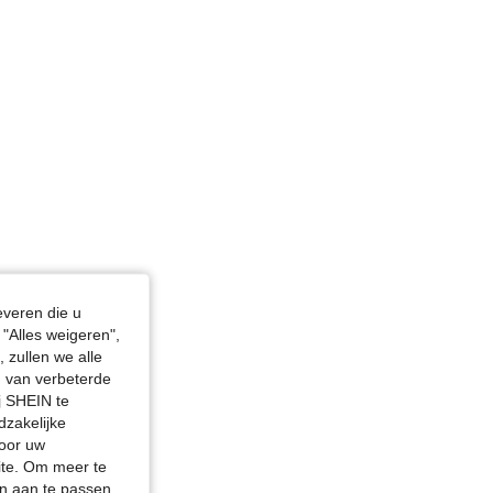
everen die u
"Alles weigeren",
 zullen we alle
en van verbeterde
j SHEIN te
dzakelijke
door uw
site. Om meer te
n aan te passen,