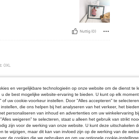
Nuttig (0)
:
0XL
ies en vergelijkbare technologieën op onze website om de dienst te l
u de best mogelijke website-ervaring te bieden. U kunt op elk moment 
" of uw cookie-voorkeur instellen. Door "Alles accepteren" te selecteren,
 instellen, die ons helpen bij het analyseren van het verkeer, het bied
n het personaliseren van inhoud en advertenties om uw winkelervaring bi
"Alles weigeren" te selecteren, staat u alleen het gebruik van strikt noo
Nuttig (0)
odig zijn voor de werking van onze website. U kunt deze uitschakelen 
en te wijzigen, maar dit kan van invloed zijn op de werking van de web
ver de cookies die we gebruiken en om uw optionele cookie-instellinge