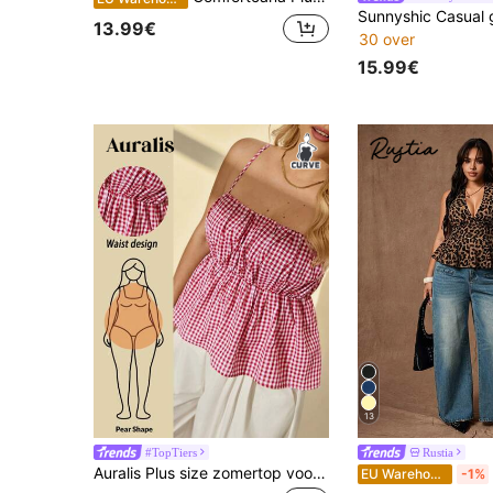
13.99€
30 over
15.99€
13
#TopTiers
Rustia
Auralis Plus size zomertop voor dames, vakantietop voor dames, strandtop voor dames, zakelijke casual top voor dames, verjaardagstop voor dames, geruite camisole top met ruches aan de zoom, zomertop, uitgaanstop voor dames, leuke zomertop voor dames, brunchtop voor dames, rave, Y2K dames, fairycore, Y2K top, casual top met bretels, Valentijnsdag
EU Warehouse
-1%