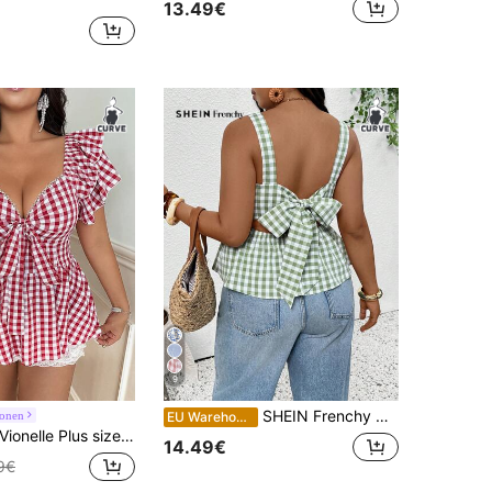
13.49€
9
SHEIN Frenchy Groen geruit camisole voor dames met een maatje meer, met strik op de rug, een modieuze en casual camisole die geschikt is voor dagelijks gebruik.
ronen
EU Warehouse
ionelle Plus size rode geruite Koreaanse retro elegante blouse met rucheskraag
14.49€
9€