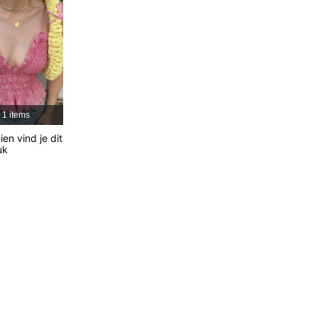
4.72
2.5K
88K
4.72
2.5K
88K
4.72
2.5K
88K
1 items
en vind je dit
4.72
2.5K
88K
uk
4.72
2.5K
88K