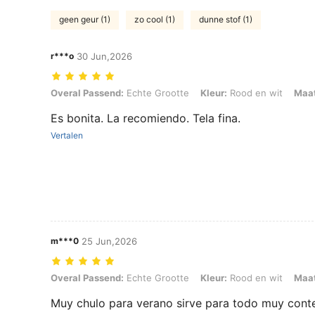
geen geur (1)
zo cool (1)
dunne stof (1)
r***o
30 Jun,2026
Overal Passend: Echte Grootte, Kleur: Rood en wit, Maat: 1XL
Overal Passend:
Echte Grootte
Kleur:
Rood en wit
Maat
Es bonita. La recomiendo. Tela fina.
Vertalen
m***0
25 Jun,2026
Overal Passend: Echte Grootte, Kleur: Rood en wit, Maat: 1XL
Overal Passend:
Echte Grootte
Kleur:
Rood en wit
Maat
Muy chulo para verano sirve para todo muy con