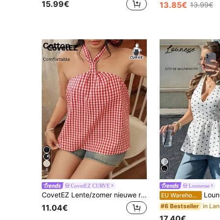
15.99€
13.85€
13.99€
6
CovetEZ CURVE
Lounesse
CovetEZ Lente/zomer nieuwe rood-witte geruite linnen blouse met halterbandjes, casual en losvallend model, speciaal voor vrouwen met een maatje meer.
Lounesse Blouse met V-hals, stippenpatroo
EU Warehouse
#6 Bestseller
11.04€
17.40€