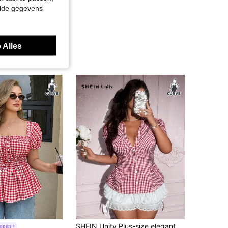
elde gegevens
 Alles
SHEIN Unity Plus-size elegante geruite blouse met pofmouwen en getailleerde taille, Valentijn
ronen