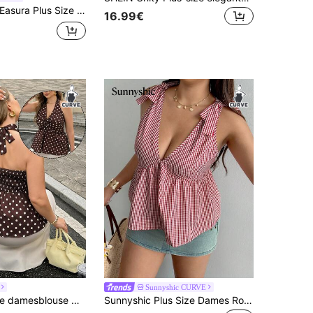
ra Plus Size Vintage Ruitjes Blouse met Vierkante Hals, Casual Blouse met Pofmouwen, Trekkoord, Ruches en Uitlopende Zoom, Plus Size Vintage Ruitjes Blouse met Vierkante Hals, Casual Blouse met Pofmouwen, Trekkoord, Ruches en Uitlopende Zoom, Schattige Plus Size Ruitjes Blouse met Vierkante Hals en Korte Mouwen, Vintage Casual Dagelijkse Poppenblouse met Trekkoord in de Taille voor Dames
16.99€
Sunnyshic CURVE
Easura Vintage damesblouse met stippen en halternek in grote maten
Sunnyshic Plus Size Dames Rood-Witte Geruite Top met Strik, Zomerse V-Hals Blouse met Getailleerde Taille, Ruchezoom, Slankmakend, Mouwloos, Diepe V-Hals, Rugloos, Schouderstrik Decoratie, Casual Alledaagse Korte Cropped Mouwloze Shirt