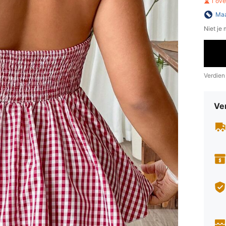
1 ov
Maa
Niet je
Verdien
Ve