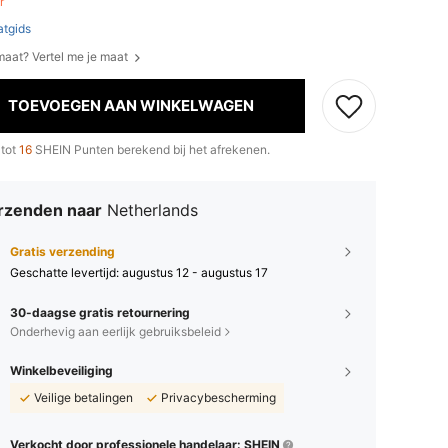
er
tgids
 maat? Vertel me je maat
TOEVOEGEN AAN WINKELWAGEN
 tot
16
SHEIN Punten berekend bij het afrekenen.
rzenden naar
Netherlands
Gratis verzending
Geschatte levertijd:
augustus 12 - augustus 17
30-daagse gratis retournering
Onderhevig aan eerlijk gebruiksbeleid
Winkelbeveiliging
Veilige betalingen
Privacybescherming
Verkocht door professionele handelaar: SHEIN