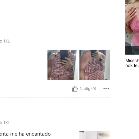
:
1XL
Misschi
ook le
Nuttig (0)
:
1XL
tenta me ha encantado