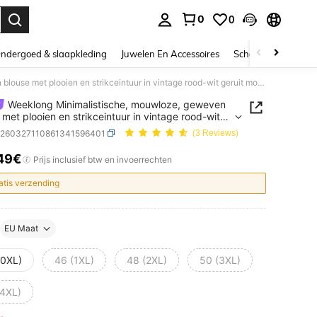
0
0
nden. Press Enter to select.
ndergoed & slaapkleding
Juwelen En Accessoires
Schoonheid & gezo
Weeklong Minimalistische, mouwloze, geweven blouse met plooien en strikceintuur in vintage rood-wit geruit model met gedraaide taille, geschikt voor de zomer.
Weeklong Minimalistische, mouwloze, geweven
 met plooien en strikceintuur in vintage rood-wit
 model met gedraaide taille, geschikt voor de
z260327110861341596401
(3 Reviews)
49€
ICE AND AVAILABILITY
Prijs inclusief btw en invoerrechten
atis verzending
EU Maat
(0XL)
46 (1XL)
48 (2XL)
50 (3XL)
(4XL)