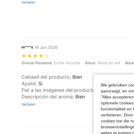
Vertalen
m***s
16 Jun,2026
Overal Passend: Echte Grootte, Kleur: Rood en wit, Maat: 0XL
Overal Passend:
Echte Grootte
Kleur:
Rood en wit
Maat
Calidad del producto
:
Bien
Ajuste
:
Si
We gebruiken cook
Fiel a las imágenes del producto
:
Si
aanvraagt, en om 
Descripción del aroma
:
Bien
"Alles accepteren
optionele cookies
Vertalen
functionaliteit e
verbeteren. Door 
cookies toe die n
browserinstelling
weten te komen o