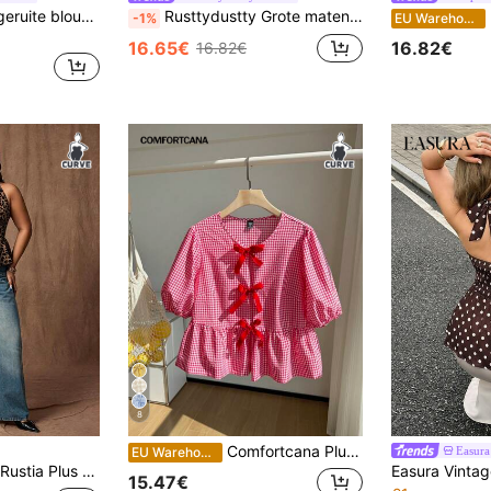
Sunnyshic Casual geruite blouse voor dames met een maatje meer, getailleerde blouse met uitlopende zoom, leuke vakantiekleding
Rusttydustty Grote maten dames top met textuur, strik aan de voorkant en halterhals, geschikt voor herfst/winter en zomer
Easu
-1%
EU Warehouse
16.65€
16.82€
16.82€
8
Comfortcana Plus-size dames zomer casual geruite print pofmouwen strik peplum top
Easura
EU Warehouse
Rustia Plus size casual comfortabele schattige camisole top van bubbelstof
15.47€