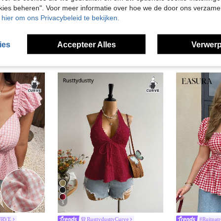
okies beheren". Voor meer informatie over hoe we de door ons verzam
u hier om ons Privacybeleid te bekijken.
ies
Accepteer Alles
Verwerp
5
URVE
RusttydusttyCurve
#Ruitpat