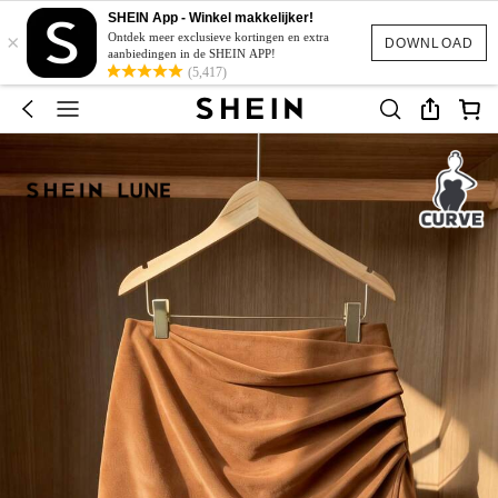
SHEIN App - Winkel makkelijker!
×
Ontdek meer exclusieve kortingen en extra
DOWNLOAD
aanbiedingen in de SHEIN APP!
(5,417)