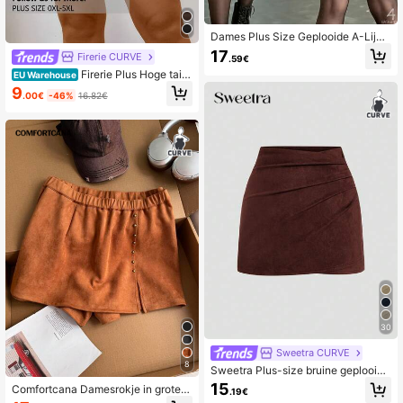
Dames Plus Size Geplooide A-Lijn
Mini-rok, Geweven Niet-Rekbare S
17
Firerie CURVE
.59€
tof, Elegante Herfstmode
Firerie Plus Hoge taill
EU Warehouse
e Tulpenzoom Kokerrok
9
.00€
-46%
16.82€
30
Sweetra CURVE
8
Sweetra Plus-size bruine geplooide
asymmetrische korte rok met rits aa
15
Comfortcana Damesrokje in grote
.19€
n de achterkant, minimalistische stij
maten, effen zwart, minimalistische