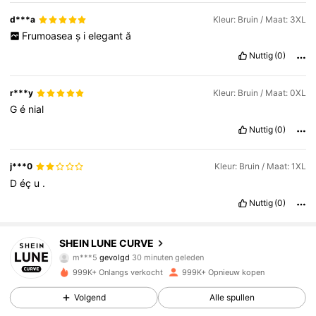
d***a
Kleur: Bruin / Maat: 3XL
Frumoasea
ș
i
elegant
ă
Nuttig
(0)
r***y
Kleur: Bruin / Maat: 0XL
G
é
nial
Nuttig
(0)
j***0
Kleur: Bruin / Maat: 1XL
D
éç
u
.
Nuttig
(0)
450K Volgers
4.83
SHEIN LUNE CURVE
m***5
gevolgd
30 minuten geleden
o***a
is aan het browsen
450K Volgers
4.83
999K+ Onlangs verkocht
999K+ Opnieuw kopen
Volgend
Alle spullen