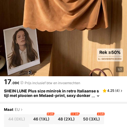
1/7
17
.09€
Prijs inclusief btw en invoerrechten
SHEIN LUNE Plus size minirok in retro Italiaanse s
4.25
(
4
)
tijl met plooien en Melaed-print, sexy donker
design, geplooide zoom, geschikt voor lente,
zomer, herfst en winter.
Maat
EU
8 left
11 left
4 left
44
(0XL)
46
(1XL)
48
(2XL)
50
(3XL)