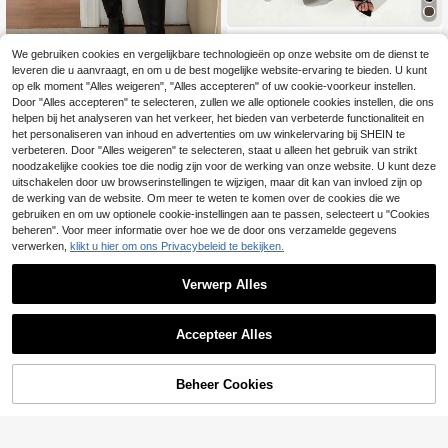
Auralis
We gebruiken cookies en vergelijkbare technologieën op onze website om de dienst te
Auralis Plus size effen
EU Warehouse
leveren die u aanvraagt, en om u de best mogelijke website-ervaring te bieden. U kunt
plooirok met elastische tailleband e
15
.49€
op elk moment "Alles weigeren", "Alles accepteren" of uw cookie-voorkeur instellen.
n plooien
Lounesse
Door "Alles accepteren" te selecteren, zullen we alle optionele cookies instellen, die ons
helpen bij het analyseren van het verkeer, het bieden van verbeterde functionaliteit en
Lounesse Plus-size lentejurk met h
oge split en omslagzoom
het personaliseren van inhoud en advertenties om uw winkelervaring bij SHEIN te
14
.35€
verbeteren. Door "Alles weigeren" te selecteren, staat u alleen het gebruik van strikt
noodzakelijke cookies toe die nodig zijn voor de werking van onze website. U kunt deze
uitschakelen door uw browserinstellingen te wijzigen, maar dit kan van invloed zijn op
de werking van de website. Om meer te weten te komen over de cookies die we
gebruiken en om uw optionele cookie-instellingen aan te passen, selecteert u "Cookies
beheren". Voor meer informatie over hoe we de door ons verzamelde gegevens
verwerken,
klikt u hier om ons Privacybeleid te bekijken.
Verwerp Alles
Accepteer Alles
Beheer Cookies
TOEVOEGEN AAN WINKELWAGEN