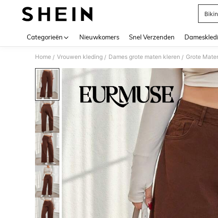
Bikin
Use up 
Categorieën
Nieuwkomers
Snel Verzenden
Dameskled
Home
Vrouwen kleding
Dames grote maten kleren
Grote Mate
/
/
/