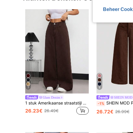
Beheer Cook
7
8
Glam Denim
SHEIN MOD
1 stuk Amerikaanse straatstijl minimalistische dames losse wijde broek casual denim jeans lange broek voor alle seizoenen herfst
SHEIN MOD Plus Size Dames Effen Vintage Eenvoudige Dagelijkse Corduroy G
-1%
26.23€
26.49€
26.72€
26.99€