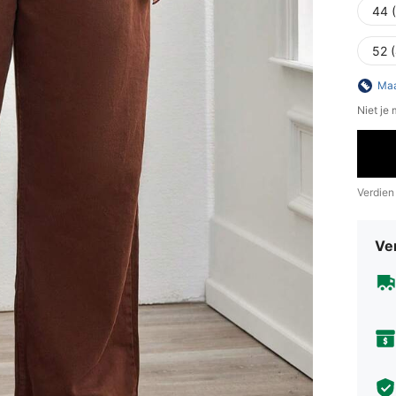
44 
52 
Maa
Niet je
Verdien
Ve