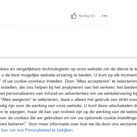
Nuttig (0)
ies en vergelijkbare technologieën op onze website om de dienst te l
u de best mogelijke website-ervaring te bieden. U kunt op elk moment 
" of uw cookie-voorkeur instellen. Door "Alles accepteren" te selecteren,
Nuttig (0)
 instellen, die ons helpen bij het analyseren van het verkeer, het bied
n het personaliseren van inhoud en advertenties om uw winkelervaring bi
en Bekijken
"Alles weigeren" te selecteren, staat u alleen het gebruik van strikt noo
odig zijn voor de werking van onze website. U kunt deze uitschakelen 
en te wijzigen, maar dit kan van invloed zijn op de werking van de web
ver de cookies die we gebruiken en om uw optionele cookie-instellinge
okies beheren". Voor meer informatie over hoe we de door ons verzam
u hier om ons Privacybeleid te bekijken.