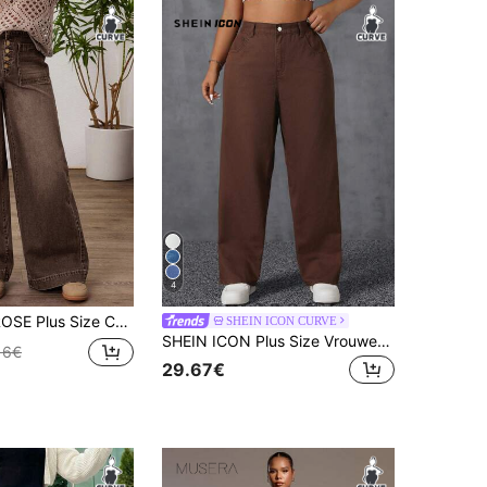
4
 Everyday Washed Button Fly Wide Leg Jeans, Herfst
SHEIN ICON CURVE
SHEIN ICON Plus Size Vrouwen Effen Eenvoudige Alledaagse Boyfriend Jeans
16€
29.67€