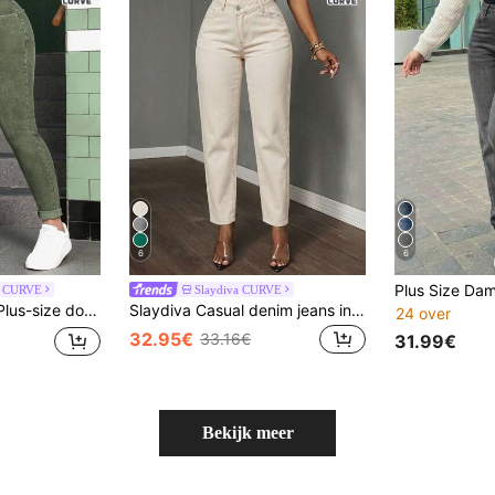
6
6
 CURVE
Slaydiva CURVE
 zomeroutfits voor vrouwen, festivaloutfits, casual jeans
Slaydiva Casual denim jeans in effen kleur, plus size
24 over
32.95€
33.16€
31.99€
Bekijk meer