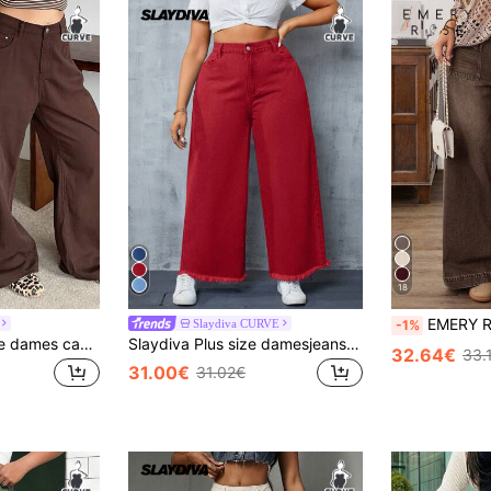
18
EMERY ROSE Plus Size Casual
Slaydiva CURVE
-1%
Dazy Plus Plus-size dames casual losse taille effen kleur lange rechte pijp jeans, alle seizoenen
Slaydiva Plus size damesjeans met zakken, wijde pijpen, losse pasvorm, casual, veelzijdig, lente, voor dames, festival
32.64€
33.
31.00€
31.02€