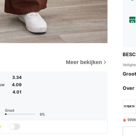
BESC
Meer bekijken
Veiligh
Groot
3.34
uw
4.09
Over 
4.01
Groot
6%
999K