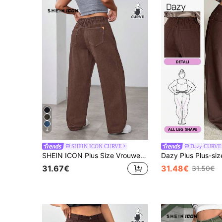
4
SHEIN ICON CURVE
Dazy CURVE
SHEIN ICON Plus Size Vrouwen Casual Effen Kleur Losse Wijde Pijpen Boyfriend Jeans
31.67€
31.48€
31.50€