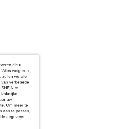
everen die u
"Alles weigeren",
 zullen we alle
en van verbeterde
j SHEIN te
dzakelijke
door uw
site. Om meer te
n aan te passen,
elde gegevens