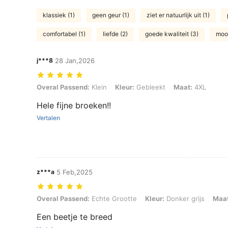
klassiek (1)
geen geur (1)
ziet er natuurlijk uit (1)
comfortabel (1)
liefde (2)
goede kwaliteit (3)
mooi
j***8
28 Jan,2026
Overal Passend: Klein, Kleur: Gebleekt, Maat: 4XL
Overal Passend:
Klein
Kleur:
Gebleekt
Maat:
4XL
Hele fijne broeken!!
Vertalen
z***a
5 Feb,2025
Overal Passend: Echte Grootte, Kleur: Donker grijs, Maat: 3XL
Overal Passend:
Echte Grootte
Kleur:
Donker grijs
Maat
Een beetje te breed