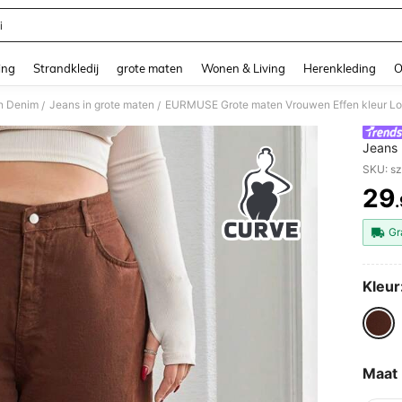
i
and down arrow keys to navigate search Recente zoekopdracht and Zoeken en Vi
ing
Strandkledij
grote maten
Wonen & Living
Herenkleding
O
n Denim
Jeans in grote maten
EURMUSE Grote maten Vrouwen Effen kleur Lo
/
/
Jeans
SKU: s
29
PR
Gr
Kleur
Maat