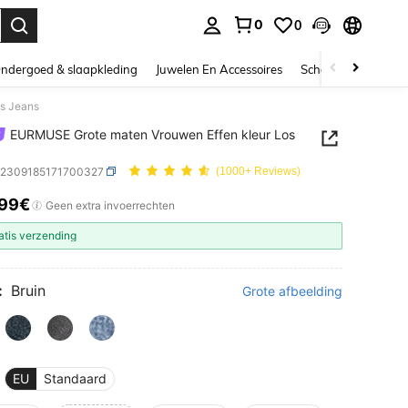
0
0
nden. Press Enter to select.
ndergoed & slaapkleding
Juwelen En Accessoires
Schoonheid & gezo
s Jeans
EURMUSE Grote maten Vrouwen Effen kleur Los
z2309185171700327
(1000+ Reviews)
.99€
ICE AND AVAILABILITY
Geen extra invoerrechten
atis verzending
:
Bruin
Grote afbeelding
EU
Standaard