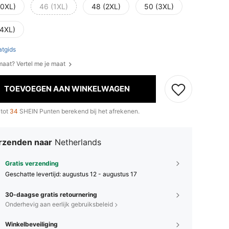
(0XL)
46 (1XL)
48 (2XL)
50 (3XL)
(4XL)
tgids
 maat? Vertel me je maat
TOEVOEGEN AAN WINKELWAGEN
 tot
34
SHEIN Punten berekend bij het afrekenen.
rzenden naar
Netherlands
Gratis verzending
Geschatte levertijd:
augustus 12 - augustus 17
30-daagse gratis retournering
Onderhevig aan eerlijk gebruiksbeleid
Winkelbeveiliging