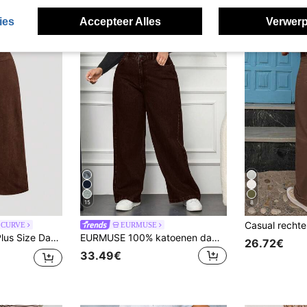
ies
Accepteer Alles
Verwerp
15
8
 CURVE
EURMUSE
eribbelde Broek, Koffiebruine Broek, Wijde Pijpen Damesbroek
EURMUSE 100% katoenen damesjeans met rechte pijpen in grote maten, zwart
26.72€
33.49€