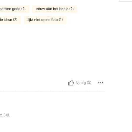
passen goed (2)
trouw aan het beeld (2)
e kleur (2)
lijkt niet op de foto (1)
Nuttig (0)
:
3XL