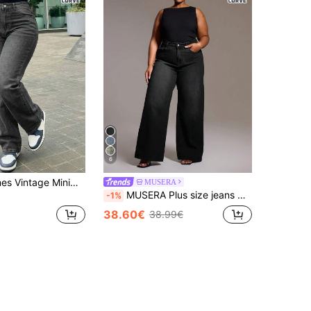
6
Plus Size Dames Vintage Minimalistische Elastische Taille Casual Losse Rechte Pijpen Denim Jeans Herfst
MUSERA
MUSERA Plus size jeans met hoge taille en verwassen look voor streetwear, streetstyle, casual, coole meidenstijl, Y2K, jaren 2000 stijl, winter
-1%
38.60€
38.99€