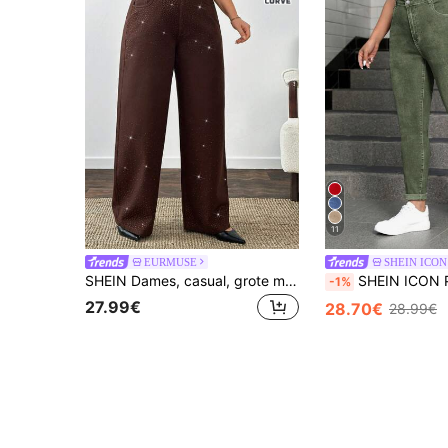
11
EURMUSE
SHEIN ICON
SHEIN Dames, casual, grote maten, bruin, natuurlijke en elastische taille, zakken en knopen, ritssluiting, comfortabel en katoen, strassdetails, wijde pijpen, spijkerbroek, jeans
SHEIN ICON Plus-size donker gewassen skinny jeans met hoge stretch,
-1%
27.99€
28.70€
28.99€