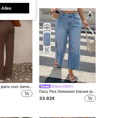
 Alles
Casual rechte jeans voor dames, lente en herfst
Dazy CURVE
Dazy Plus Gewassen blauwe jeans met een verwassen look, relaxte rechte pijpen en lange pijpen, veelzijdig in grote maten voor de lente/zomer.
33.62€