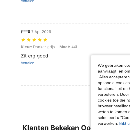
Vertalen
j***8
7 Apr,2026
Kleur: Donker grijs, Maat: 4XL
Kleur:
Donker grijs
Maat:
4XL
Zit erg goed
Vertalen
We gebruiken cook
aanvraagt, en om 
"Alles accepteren
optionele cookies
functionaliteit e
Meer Beoordeling
verbeteren. Door 
cookies toe die n
browserinstelling
weten te komen o
selecteert u "Co
verwerken,
klikt 
Klanten Bekeken Ook