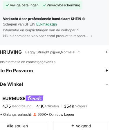
Veilige betalingen
Privacybescherming
Verkocht door professionele handelaar: SHEIN
Schepen van SHEIN
EU-magazijn
Informatie en verplichtingen van de verkoper
klik hier om deze verkoper en/of product te rapporteren.
HRIJVING
Baggy,Straight pijpen,Normale Fit
eidsinformatie en contactgegevens
4.75
41K
354K
te En Pasvorm
De Winkel
4.75
41K
354K
EURMUSE
4.75
41K
354K
Beoordeling
Artikelen
Volgers
n***5
betaalde
1 dag geleden
+ Onlangs verkocht
999K+ Opnieuw kopen
4.75
41K
354K
Alle spullen
Volgend