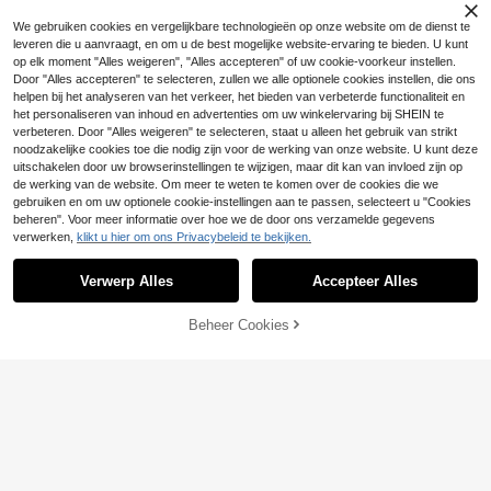
Onderbroek Badpak Set Voor Stran
Slaydiva Nieuwe zomer strandvaka
4
dvakantie
Travachic CURVE
We gebruiken cookies en vergelijkbare technologieën op onze website om de dienst te
ntie 2026 effen kleur geplooide twe
18 over
Travachic Sexy bikini
leveren die u aanvraagt, en om u de best mogelijke website-ervaring te bieden. U kunt
Swim Mod
edelige bikini set, geschikt voor vak
EU Warehouse
17
set met allover print voor dames in
antie, strandkleding, plus size zwe
op elk moment "Alles weigeren", "Alles accepteren" of uw cookie-voorkeur instellen.
.49€
17
Swim Mod Plus-size schattige tank
.92€
-2%
18.31€
grote maten, perfect voor strand en
mkleding
Door "Alles accepteren" te selecteren, zullen we alle optionele cookies instellen, die ons
ini badmodeset met beugel en bloe
19
vakantie.
.79€
menprint, wit en blauw
helpen bij het analyseren van het verkeer, het bieden van verbeterde functionaliteit en
het personaliseren van inhoud en advertenties om uw winkelervaring bij SHEIN te
verbeteren. Door "Alles weigeren" te selecteren, staat u alleen het gebruik van strikt
noodzakelijke cookies toe die nodig zijn voor de werking van onze website. U kunt deze
uitschakelen door uw browserinstellingen te wijzigen, maar dit kan van invloed zijn op
de werking van de website. Om meer te weten te komen over de cookies die we
gebruiken en om uw optionele cookie-instellingen aan te passen, selecteert u "Cookies
beheren". Voor meer informatie over hoe we de door ons verzamelde gegevens
verwerken,
klikt u hier om ons Privacybeleid te bekijken.
Toon vergelijkbare artikelen die op voorraad zijn
Zie alle
Verwerp Alles
Accepteer Alles
Sorry, dit product is uitverkocht.
Beheer Cookies
UITVERKOCHT
6
Swim Vcay
Swim Vcay Plus Size Dames 2-deli
ge/Set Willekeurig Gestreept Stof C
40 over
asual Gekruiste Badkleding Set
17
Swim Lushoire
Swim Mod
.32€
17.49€
Swim Lushoire Nieuwe tweedelige
#Vcay Bikini
Swim Mod Plus Size Dames Zoete
bikini set voor dames in grote mate
Schattige Minimalistische Strandva
20 over
6 over
Slaydiva 2026 Nieuwe elegante en
n (2026): olijfgroene stof, ronde hal
kantie Zwarte Basis Rode Kers Will
modieuze tweedelige badpakkens
8 over
17
18
s en verstelbare bandjes, perfect v
ekeurige Print Geknoopte Bikini Set
.84€
-3%
18.49€
.99€