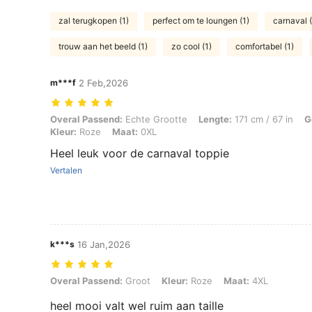
zal terugkopen (1)
perfect om te loungen (1)
carnaval (
trouw aan het beeld (1)
zo cool (1)
comfortabel (1)
m***f
2 Feb,2026
Overal Passend: Echte Grootte, Lengte: 171 cm / 67 in, Gewicht: 80
Overal Passend:
Echte Grootte
Lengte:
171 cm / 67 in
G
Kleur:
Roze
Maat:
0XL
Heel leuk voor de carnaval toppie
Vertalen
k***s
16 Jan,2026
Overal Passend: Groot, Kleur: Roze, Maat: 4XL
Overal Passend:
Groot
Kleur:
Roze
Maat:
4XL
heel mooi valt wel ruim aan taille