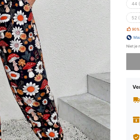
44 
52 
90%
Maa
Niet je
Sorry, d
Ve