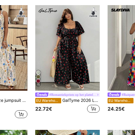
15
#Romantiekprints op het platteland
#Ruitpat
Weeklong Mouwloze jumpsuit met paisleyprint in bohemian stijl, met panelen - Retro vakantie- en casual look, modieus in grote maten, nieuwe stijl voor dames voor lente en zomer
GalTyme 2026 Lente/Zomer Nieuwe Stijl Uitgaan Dagelijks Casual Feest Date Verjaardagsfeest Muziekfestival Terug naar School Woon-werkverkeer Vakantie Multi-Occasion Draagbare Buitenkleding Arm-Flatterende Ruches Korte Mouwen Off-Shoulder Optie Comfortabel Zacht Gevoel Geweven Losse Lange Zwarte Plus Size Jumpsuit
S
EU Warehouse
EU Warehouse
22.72€
24.25€