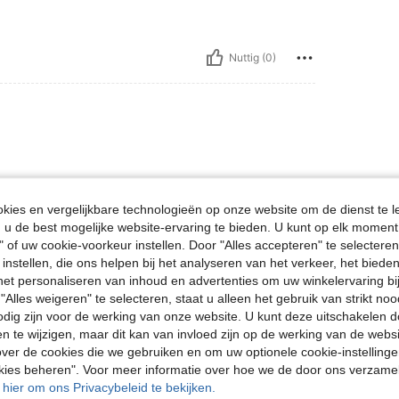
Nuttig (0)
ies en vergelijkbare technologieën op onze website om de dienst te l
u de best mogelijke website-ervaring te bieden. U kunt op elk moment 
" of uw cookie-voorkeur instellen. Door "Alles accepteren" te selecteren,
Nuttig (0)
 instellen, die ons helpen bij het analyseren van het verkeer, het bied
n het personaliseren van inhoud en advertenties om uw winkelervaring bi
"Alles weigeren" te selecteren, staat u alleen het gebruik van strikt noo
en Bekijken
odig zijn voor de werking van onze website. U kunt deze uitschakelen 
en te wijzigen, maar dit kan van invloed zijn op de werking van de web
ver de cookies die we gebruiken en om uw optionele cookie-instellinge
okies beheren". Voor meer informatie over hoe we de door ons verzam
u hier om ons Privacybeleid te bekijken.