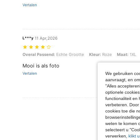
Vertalen
L***y
11 Apr,2026
Overal Passend: Echte Grootte, Kleur: Roze, Maat: 1XL
Overal Passend:
Echte Grootte
Kleur:
Roze
Maat:
1XL
Mooi is als foto
We gebruiken cook
Vertalen
aanvraagt, en om 
"Alles accepteren
optionele cookies
functionaliteit e
verbeteren. Door 
Meer Beoordeling
cookies toe die n
browserinstelling
weten te komen o
selecteert u "Co
verwerken,
klikt 