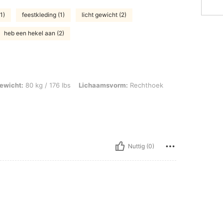
1)
feestkleding (1)
licht gewicht (2)
heb een hekel aan (2)
 kg / 176 lbs, Lichaamsvorm: Rechthoek, Kleur: Roze, Maat: 0XL
ewicht:
80 kg / 176 lbs
Lichaamsvorm:
Rechthoek
Nuttig (0)