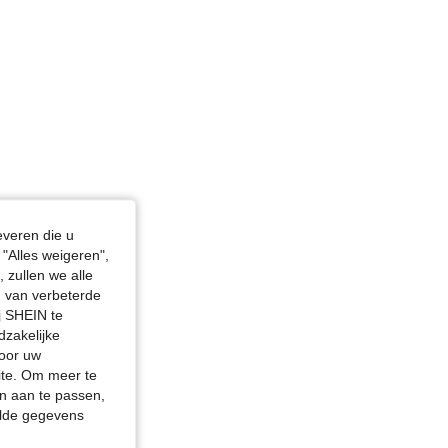
everen die u
"Alles weigeren",
 zullen we alle
en van verbeterde
j SHEIN te
dzakelijke
door uw
site. Om meer te
n aan te passen,
elde gegevens