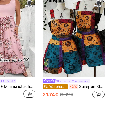
4
N CURVE+
#Gedurfde Maximalist
SHEIN CURVE+ Minimalistische mode voor grote maten, casual jumpsuit voor elke dag, boho vakantie.
Sunspun Kleurrijke bohemian broek met bretels voor dames in grote maten, zomer
EU Warehouse
-2%
21.74€
22.27€