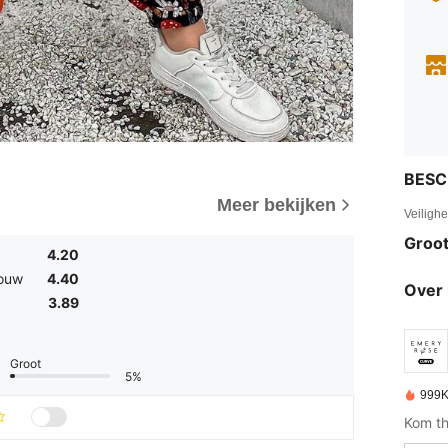
BESC
Meer bekijken
Veiligh
Groot
4.20
rouw
4.40
Over 
3.89
Groot
5%
999K