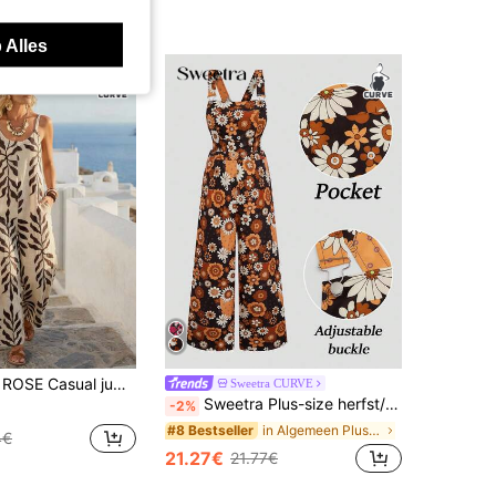
 Alles
et bladprint en zakken voor dames in grote maten, lente/zomer
Sweetra CURVE
Sweetra Plus-size herfst/winter jumpsuit met elastische taille en bloemenprint, elegant voor vakantie, afspraakjes, feestjes en vrijetijdskleding
-2%
in Algemeen Plus-size jumpsuits en body's
#8 Bestseller
4€
21.27€
21.77€