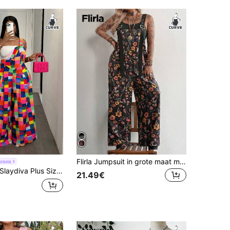
Flirla Jumpsuit in grote maat met camouflageprint, bandjes, strepen en contrasterende kleuren, zakken, casual streetstyle en chique uitstraling, geschikt voor vakantie, dates en feestjes.
ronen
laydiva Plus Size Vrouwen Casual & Zoete Plaid Print Strik-Up Wijde Pijpen Jumpsuit, Geschikt Voor Uitgaan & Dagelijkse Kleding & Romantisch
21.49€