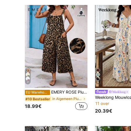
21
8
EMERY ROSE Plus size jumpsuit voor dames met luipaardprint en trekkoordzakken, casual voor een date
Weeklong
EU Warehouse
in Algemeen Plus-size jumpsuits en body's
#10 Bestseller
11 over
18.99€
20.39€