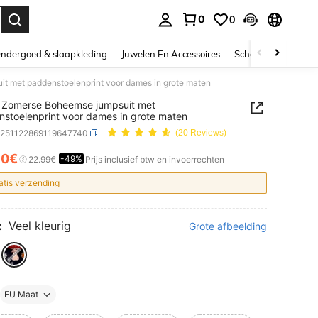
0
0
nden. Press Enter to select.
ndergoed & slaapkleding
Juwelen En Accessoires
Schoonheid & gezo
 met paddenstoelenprint voor dames in grote maten
 Zomerse Boheemse jumpsuit met
stoelenprint voor dames in grote maten
z251122869119647740
(20 Reviews)
50€
-49%
ICE AND AVAILABILITY
22.99€
Prijs inclusief btw en invoerrechten
atis verzending
:
Veel kleurig
Grote afbeelding
EU Maat