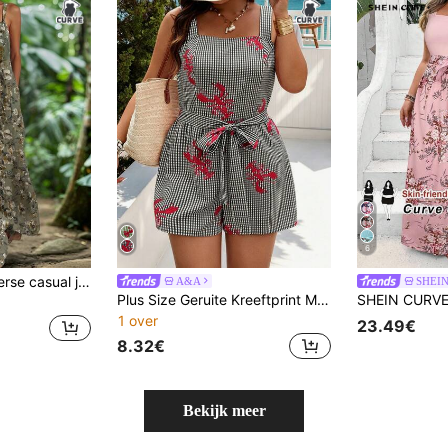
6
EMERY ROSE Zomerse casual jumpsuit met bloemenprint in grote maten
A&A
SHEI
Plus Size Geruite Kreeftprint Mouwloze Jumpsuit Met Riem, Damesmode Zomer Geweven Stof Jumpsuit
1 over
23.49€
8.32€
Bekijk meer