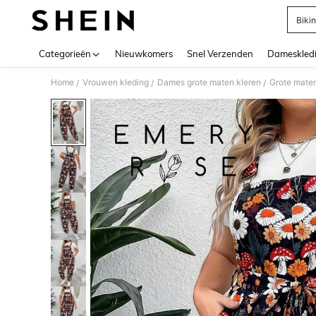
Bikin
Use up 
Categorieën
Nieuwkomers
Snel Verzenden
Dameskled
Home
Vrouwen kleding
Dames grote maten kleren
Grote maten
/
/
/