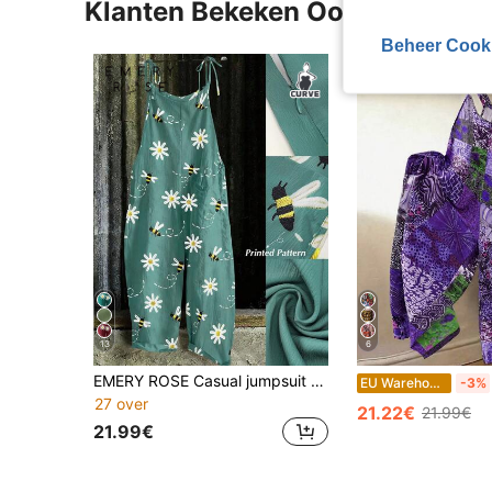
Klanten Bekeken Ook
Beheer Cook
13
6
EMERY ROSE Casual jumpsuit met print voor dames in grote maten
EU Warehouse
-3%
27 over
21.22€
21.99€
21.99€