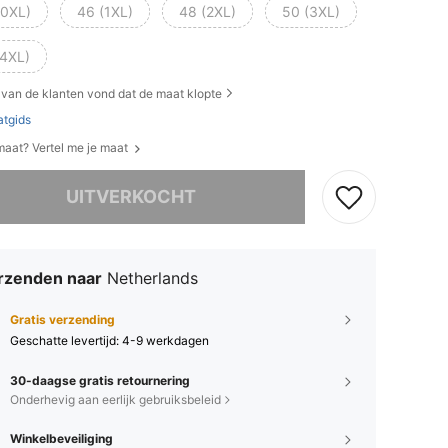
(0XL)
46 (1XL)
48 (2XL)
50 (3XL)
(4XL)
van de klanten vond dat de maat klopte
tgids
 maat? Vertel me je maat
it product is uitverkocht.
UITVERKOCHT
rzenden naar
Netherlands
Gratis verzending
Geschatte levertijd:
4-9 werkdagen
30-daagse gratis retournering
Onderhevig aan eerlijk gebruiksbeleid
Winkelbeveiliging