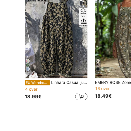
16
8
Linhara Casual jumpsuit met luipaardprint in grote maten, losse pasvorm, grote zakken en trekkoord, geschikt voor zomervakantie en vrijetijdskleding.
EU Warehouse
16 over
4 over
18.49€
18.99€