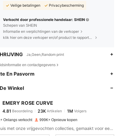
Veilige betalingen
Privacybescherming
Verkocht door professionele handelaar: SHEIN
Schepen van SHEIN
Informatie en verplichtingen van de verkoper
klik hier om deze verkoper en/of product te rapporteren.
HRIJVING
Ja,Geen,Random print
eidsinformatie en contactgegevens
4.81
23K
1M
te En Pasvorm
De Winkel
4.81
23K
1M
EMERY ROSE CURVE
4.81
23K
1M
Beoordeling
Artikelen
Volgers
a***t
betaalde
1 dag geleden
+ Onlangs verkocht
999K+ Opnieuw kopen
4.81
23K
1M
Kom thuis met onze vrijgevochten collecties, gemaakt voor een minder ingewikkeld leven.