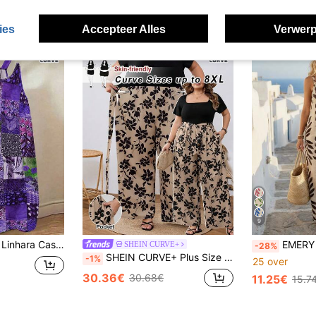
ies
Accepteer Alles
Verwerp
9
Linhara Casual jumpsuit met bloemenprint in bohemian stijl voor dames met een maatje meer, perfect voor op vakantie.
EMERY ROSE Casual jumpsuit m
SHEIN CURVE+
-28%
SHEIN CURVE+ Plus Size Dames Vakantie Jumpsuit met Bloemenprint en Patchwork Korte Mouwen, Losse Jumpsuit
-1%
25 over
30.36€
30.68€
11.25€
15.7