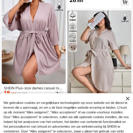
26
.99€
winter, comfortabele outfit
SHEIN Plus-size dames casual roze
18
jacquardstof zomerbadjas met riem
.31€
18.49€
voor thuis, comfortabele outfit, herf
EURMUSE
st en winter
We gebruiken cookies en vergelijkbare technologieën op onze website om de dienst te
SHEIN Dames Plus Si
EU Warehouse
leveren die u aanvraagt, en om u de best mogelijke website-ervaring te bieden. U kunt
13
ze Katoenen Wafelribgebreide Badj
.99€
-23%
18.24€
op elk moment "Alles weigeren", "Alles accepteren" of uw cookie-voorkeur instellen.
as met Zakken & Ruches Details, Ri
Door "Alles accepteren" te selecteren, zullen we alle optionele cookies instellen, die ons
em, Korte Mouwen, Comfortabele H
uisjas
helpen bij het analyseren van het verkeer, het bieden van verbeterde functionaliteit en
het personaliseren van inhoud en advertenties om uw winkelervaring bij SHEIN te
verbeteren. Door "Alles weigeren" te selecteren, staat u alleen het gebruik van strikt