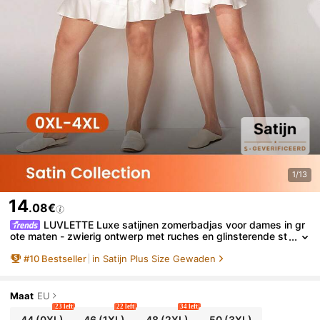
1/13
14
.08€
LUVLETTE Luxe satijnen zomerbadjas voor dames in gr
ote maten - zwierig ontwerp met ruches en glinsterende st
rass-steentjes, luxe zijdezachte zomernachtkleding, bruids
#
10
Bestseller
in Satijn Plus Size Gewaden
pyjama's
Maat
EU
23 left
22 left
34 left
44
(0XL)
46
(1XL)
48
(2XL)
50
(3XL)