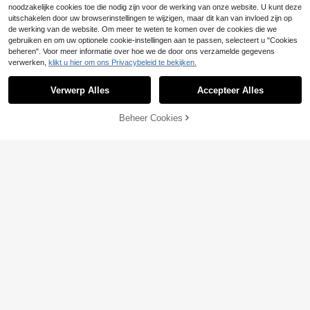
noodzakelijke cookies toe die nodig zijn voor de werking van onze website. U kunt deze
uitschakelen door uw browserinstellingen te wijzigen, maar dit kan van invloed zijn op
de werking van de website. Om meer te weten te komen over de cookies die we
gebruiken en om uw optionele cookie-instellingen aan te passen, selecteert u "Cookies
beheren". Voor meer informatie over hoe we de door ons verzamelde gegevens
verwerken,
klikt u hier om ons Privacybeleid te bekijken.
Verwerp Alles
Accepteer Alles
Beheer Cookies
TOEVOEGEN AAN WINKELWAGEN
4
Plus-size dames effe
EU Warehouse
12
n kleur 3/4 mouwen gebogen imitat
.86€
-1%
12.99€
ie zijden kamerjas luxe loungewear,
voor herfst en winter
Lazeform
Lazeform Zachte en h
EU Warehouse
24
uidvriendelijke, casual lange badjas
.32€