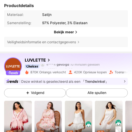
Productdetails
Materiaal:
Satijn
Samenstelling:
97% Polyester, 3% Elastaan
Bekijk meer
Veiligheidsinformatie en contactgegevens
838K Volgers
4.87
LUVLETTE
4***4
gevolgd
10 minuten geleden
s***1
is aan het browsen
838K Volgers
4.87
870K Onlangs verkocht
420K Opnieuw kopen
Toename va
Deze winkel is geselecteerd als een
「Trendwinkel」
838K Volgers
4.87
Volgend
Alle spullen
838K Volgers
4.87
838K Volgers
4.87