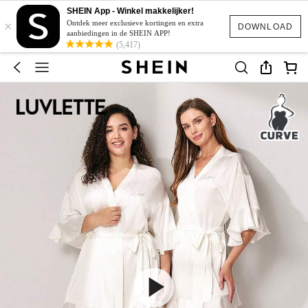
SHEIN App - Winkel makkelijker!
×
Ontdek meer exclusieve kortingen en extra
DOWNLOAD
aanbiedingen in de SHEIN APP!
(5,417)