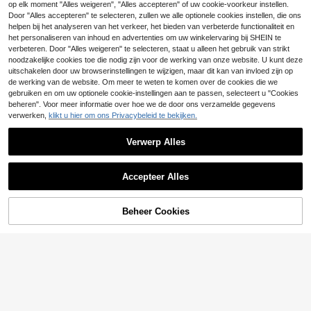
Nieuwe zomerse mou
t diepe V-hals, geribbelde plooien a
EU Warehouse
op elk moment "Alles weigeren", "Alles accepteren" of uw cookie-voorkeur instellen.
wloze casual tanktop voor dames i
an de zijkant, wit semi-transparant
12
SHEIN LUNE CURVE
Door "Alles accepteren" te selecteren, zullen we alle optionele cookies instellen, die ons
EU Warehouse
.49€
n grote maten met V-hals en gekrui
Plus Size V-hals Casual Comfortab
#1 Bestseller
in Kleurblok Grote maten Tanktops & Camis
helpen bij het analyseren van het verkeer, het bieden van verbeterde functionaliteit en
ste rug.
ele Vakantie Platteland Losse Zach
het personaliseren van inhoud en advertenties om uw winkelervaring bij SHEIN te
10
te Stof Dames Tanktop, Outdoor Pla
.49€
verbeteren. Door "Alles weigeren" te selecteren, staat u alleen het gebruik van strikt
tteland Stijl Top
noodzakelijke cookies toe die nodig zijn voor de werking van onze website. U kunt deze
uitschakelen door uw browserinstellingen te wijzigen, maar dit kan van invloed zijn op
de werking van de website. Om meer te weten te komen over de cookies die we
gebruiken en om uw optionele cookie-instellingen aan te passen, selecteert u "Cookies
beheren". Voor meer informatie over hoe we de door ons verzamelde gegevens
verwerken,
klikt u hier om ons Privacybeleid te bekijken.
Verwerp Alles
Toon vergelijkbare artikelen die op voorraad zijn
Zie alle
Accepteer Alles
Sorry, dit product is uitverkocht.
20
20
SHEIN Clasi CURVE P
EU Warehouse
Beheer Cookies
UITVERKOCHT
lus Size V-Hals Casual Comfortabe
13
EMERY ROSE Plus Si
EU Warehouse
.49€
le Vakantie Platteland Losse Zacht
19
ze Zomer Casual Eenvoudige Gestr
11
e Stof Dames Tanktop, Outdoor Pla
.87€
-1%
11.99€
eepte Tanktop
ttelandstijl Top
Comfylo
32
Comfylo Casual veelz
EU Warehouse
ijdige dagelijkse top voor dames in
10
SHEIN LUNE Nieuw bi
EU Warehouse
.99€
grote maten met stippen en luipaard
nnen: casual gestreepte haltertop v
11
print
.87€
oor dames in grote maten.