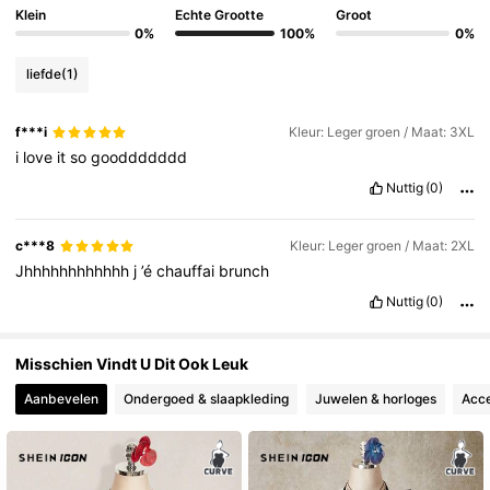
4.2M Volgers
4.86
Klein
Echte Grootte
Groot
0%
100%
0%
liefde
(1)
4.2M Volgers
4.86
f***i
Kleur: Leger groen / Maat: 3XL
i
love
it
so
gooddddddd
4.2M Volgers
4.86
Nuttig
(0)
4.2M Volgers
4.86
c***8
Kleur: Leger groen / Maat: 2XL
Jhhhhhhhhhhhh
j
’é
chauffai
brunch
Nuttig
(0)
4.2M Volgers
4.86
Misschien Vindt U Dit Ook Leuk
Aanbevelen
Ondergoed & slaapkleding
Juwelen & horloges
Acce