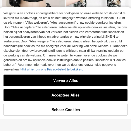
We gebruiken cookies en vergelijkbare technologieën op onze website om de dienst te
leveren die u aanvraagt, en om u de best mogelijke website-ervaring te bieden. U kunt
op elk moment "Alles weigeren", "Alles accepteren" of uw cookie-voorkeur instellen.
Franclia Plus Size Da
SHEIN ICON CURVE
EU Warehouse
Door "Alles accepteren" te selecteren, zullen we alle optionele cookies instellen, die ons
14
mesmode Transparante Mesh Haak
helpen bij het analyseren van het verkeer, het bieden van verbeterde functionaliteit en
.99€
SHEIN ICON Plus-size PU leren top
werk Geborduurde Bloemen Off-Sh
14
met vlammenpatroon, carnavalskos
het personaliseren van inhoud en advertenties om uw winkelervaring bij SHEIN te
.49€
oulder Lantaarnmouw Cropped Top
tuum, feestkleding, Halloween
verbeteren. Door "Alles weigeren" te selecteren, staat u alleen het gebruik van strikt
noodzakelijke cookies toe die nodig zijn voor de werking van onze website. U kunt deze
uitschakelen door uw browserinstellingen te wijzigen, maar dit kan van invloed zijn op
de werking van de website. Om meer te weten te komen over de cookies die we
gebruiken en om uw optionele cookie-instellingen aan te passen, selecteert u "Cookies
beheren". Voor meer informatie over hoe we de door ons verzamelde gegevens
verwerken,
klikt u hier om ons Privacybeleid te bekijken.
Verwerp Alles
Accepteer Alles
Beheer Cookies
TOEVOEGEN AAN WINKELWAGEN
5
5
ROMWE