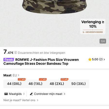
1/4
7
.47€
Douanerechten en btw inbegrepen
ROMWE J-Fashion Plus Size Vrouwen
5.00
(
2
)
Camouflage Strass Decor Bandeau Top
Maat
EU
22 left
14 left
19 left
44
(0XL)
46
(1XL)
48
(2XL)
50
(3XL)
Maatgids
Controleer mijn maat
Niet je maat? Vertel ons