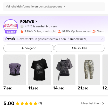
Veiligheidsinformatie en contactgegevens
4.2M Volgers
4.86
ROMWE
4***5
is aan het browsen
4.2M Volgers
4.86
999K+ Onlangs verkocht
999K+ Opnieuw kopen
Toename
Deze winkel is geselecteerd als een
「Trendwinkel」
4.2M Volgers
4.86
Volgend
Alle spullen
4.2M Volgers
4.86
4.2M Volgers
4.86
7
11
14
21
12
.64€
.89€
.44€
.74€
4.2M Volgers
4.86
5.00
(2)
Meer bekijken