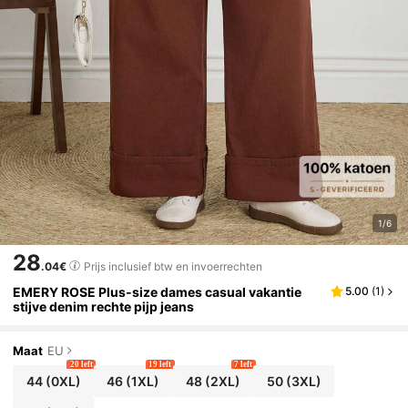
1/6
28
.04€
Prijs inclusief btw en invoerrechten
EMERY ROSE Plus-size dames casual vakantie
5.00
(
1
)
stijve denim rechte pijp jeans
Maat
EU
20 left
19 left
7 left
44
(0XL)
46
(1XL)
48
(2XL)
50
(3XL)