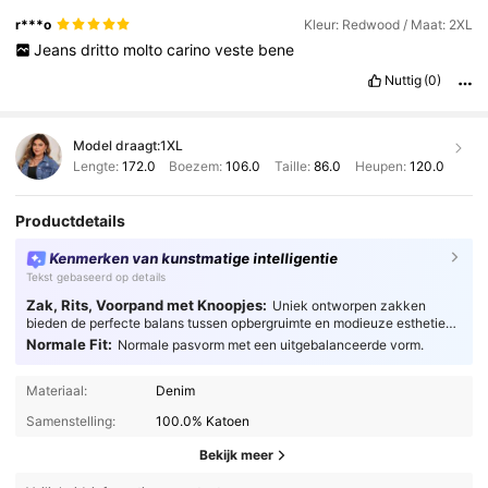
r***o
Kleur: Redwood / Maat: 2XL
Jeans
dritto
molto
carino
veste
bene
Nuttig
(0)
Model draagt:
1XL
Lengte:
172.0
Boezem:
106.0
Taille:
86.0
Heupen:
120.0
Productdetails
Kenmerken van kunstmatige intelligentie
Tekst gebaseerd op details
Zak, Rits, Voorpand met Knoopjes:
Uniek ontworpen zakken
bieden de perfecte balans tussen opbergruimte en modieuze esthetiek,
waardoor ze naadloos aansluiten op elke gelegenheid.
Normale Fit:
Normale pasvorm met een uitgebalanceerde vorm.
Materiaal:
Denim
Samenstelling:
100.0% Katoen
Bekijk meer