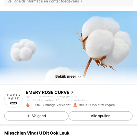
Veiligheidsinformatie en contactgegevens
Bekijk meer
1M Volgers
4.81
EMERY ROSE CURVE
r***5
gevolgd
30 minuten geleden
999K+ Onlangs verkocht
999K+ Opnieuw kopen
1M Volgers
4.81
Volgend
Alle spullen
1M Volgers
4.81
Misschien Vindt U Dit Ook Leuk