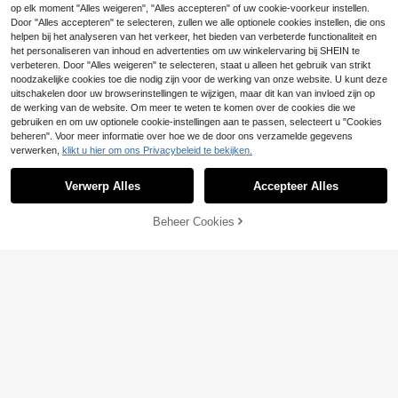
25
.99€
tfit
op elk moment "Alles weigeren", "Alles accepteren" of uw cookie-voorkeur instellen.
er, effen kleur, ruches, V-hals, taille-
Door "Alles accepteren" te selecteren, zullen we alle optionele cookies instellen, die ons
afslankend effect, 3/4 mouwen en
meerdere lagen ruches. Geschikt v
helpen bij het analyseren van het verkeer, het bieden van verbeterde functionaliteit en
oor woon-werkverkeer, dagelijkse
het personaliseren van inhoud en advertenties om uw winkelervaring bij SHEIN te
afspraakjes, verjaardagsfeestjes, k
verbeteren. Door "Alles weigeren" te selecteren, staat u alleen het gebruik van strikt
antoor, urban intellectual stijl. Schat
noodzakelijke cookies toe die nodig zijn voor de werking van onze website. U kunt deze
tige, open schouders, casual elegan
uitschakelen door uw browserinstellingen te wijzigen, maar dit kan van invloed zijn op
te A-lijn jurk voor de lente en zome
de werking van de website. Om meer te weten te komen over de cookies die we
r.
gebruiken en om uw optionele cookie-instellingen aan te passen, selecteert u "Cookies
beheren". Voor meer informatie over hoe we de door ons verzamelde gegevens
verwerken,
klikt u hier om ons Privacybeleid te bekijken.
Verwerp Alles
Accepteer Alles
Beheer Cookies
TOEVOEGEN AAN WINKELWAGEN
11
6
Weeklong
DreamSkyne Plus Dit
Weeklong Plus-size bl
EU Warehouse
EU Warehouse
21
sy Floral Print Butterfly Sleeve Knot
33
oemenprintjurk, casual vakantiestijl
.77€
.65€
Side Ruffle Trim Wrap Dress Maxi D
ames Outfit