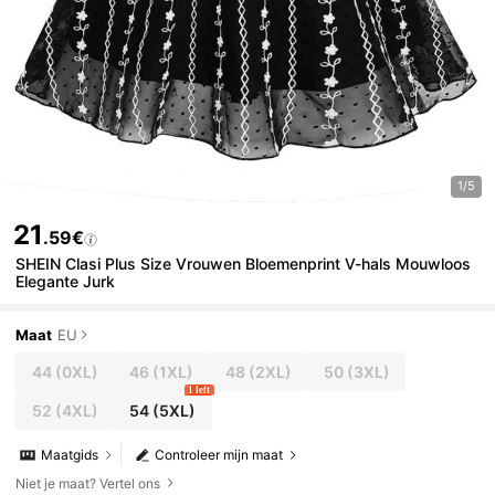
1/5
21
.59€
SHEIN Clasi Plus Size Vrouwen Bloemenprint V-hals Mouwloos
Elegante Jurk
Maat
EU
44
(0XL)
46
(1XL)
48
(2XL)
50
(3XL)
1 left
52
(4XL)
54
(5XL)
Maatgids
Controleer mijn maat
Niet je maat? Vertel ons