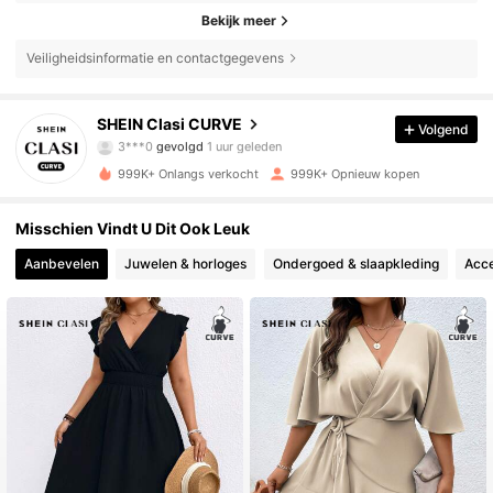
Bekijk meer
Veiligheidsinformatie en contactgegevens
338K Volgers
4.83
SHEIN Clasi CURVE
Volgend
3***0
gevolgd
1 uur geleden
b***a
is aan het browsen
338K Volgers
4.83
999K+ Onlangs verkocht
999K+ Opnieuw kopen
Misschien Vindt U Dit Ook Leuk
338K Volgers
4.83
Aanbevelen
Juwelen & horloges
Ondergoed & slaapkleding
Acce
338K Volgers
4.83
338K Volgers
4.83
338K Volgers
4.83