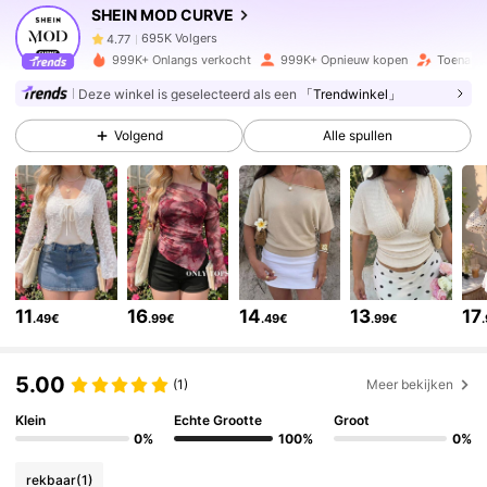
SHEIN MOD CURVE
695K Volgers
4.77
999K+ Onlangs verkocht
999K+ Opnieuw kopen
Toename 
Deze winkel is geselecteerd als een
「Trendwinkel」
695K Volgers
4.77
Volgend
Alle spullen
695K Volgers
4.77
695K Volgers
4.77
11
16
14
13
17
.49€
.99€
.49€
.99€
695K Volgers
4.77
5.00
(1)
Meer bekijken
695K Volgers
4.77
Klein
Echte Grootte
Groot
0%
100%
0%
695K Volgers
4.77
rekbaar
(1)