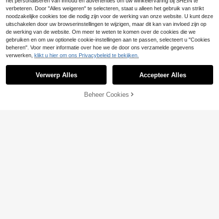
het personaliseren van inhoud en advertenties om uw winkelervaring bij SHEIN te
verbeteren. Door "Alles weigeren" te selecteren, staat u alleen het gebruik van strikt
noodzakelijke cookies toe die nodig zijn voor de werking van onze website. U kunt deze
uitschakelen door uw browserinstellingen te wijzigen, maar dit kan van invloed zijn op
de werking van de website. Om meer te weten te komen over de cookies die we
gebruiken en om uw optionele cookie-instellingen aan te passen, selecteert u "Cookies
beheren". Voor meer informatie over hoe we de door ons verzamelde gegevens
verwerken,
klikt u hier om ons Privacybeleid te bekijken.
Verwerp Alles
Accepteer Alles
Beheer Cookies
TOEVOEGEN AAN WINKELWAGEN
18
Franclia Mouwloos ge
EU Warehouse
breid vest met open V-hals in effen
14
Plus Size Dames Casual Schattige
.35€
kleur voor dames met een maatje m
Sexy Y2K Glitter Crop Gebreide Top
15
eer, een casual en modieuze top vo
.49€
Sjaal Vleermuismouw Pullover Stra
or de lente/zomer.
nd Cover Up Zomer Vakantie