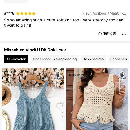
a***8
Kleur: Abrikoos / Maat: 1XL
695K Volgers
4.77
So
so
amazing
such
a
cute
soft
knit
top
!
Very
stretchy
too
can
’
t
wait
to
pair
it
Nuttig
(0)
695K Volgers
4.77
Misschien Vindt U Dit Ook Leuk
695K Volgers
4.77
Aanbevelen
Ondergoed & slaapkleding
Accessoires
Schoenen