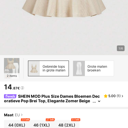
1/6
Gebreide tops
Grote maten
in grote maten
broeken
2
items
14
.87€
SHEIN MOD Plus Size Dames Bloemen Dec
5.00
(
1
)
oratieve Pop Brei Top, Elegante Zomer Beige
Peplum Tops, Schattige Casual Vakantie Haak
werk Crème Top Voor Herfst/Winter Kleding
Maat
EU
33 left
27 left
11 left
44
(0XL)
46
(1XL)
48
(2XL)