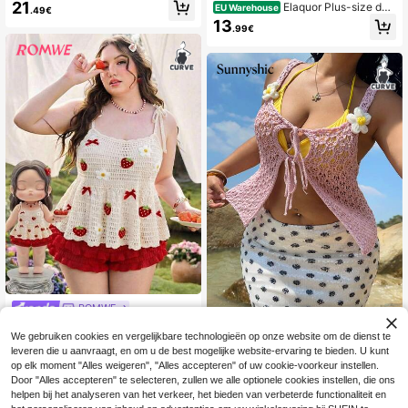
akte gebreide patchwork pullover v
21
Elaquor Plus-size da
EU Warehouse
.49€
est
mes casual vakantie knoop gebreid
13
.99€
vest
ROMWE
Sweetness Plus size dames camiso
Sunnyshic CURVE
We gebruiken cookies en vergelijkbare technologieën op onze website om de dienst te
le met aardbeien- en bloemenbordu
21
Sunnyshic Plus Size Dames Lichtro
.67€
ursel en ruches aan de zoom, geha
leveren die u aanvraagt, en om u de best mogelijke website-ervaring te bieden. U kunt
ze 3D Gehaakte Bloemen Voorzijde
14
akt en gebreid topje
op elk moment "Alles weigeren", "Alles accepteren" of uw cookie-voorkeur instellen.
.44€
14.49€
Strik Geknoopte Camisole Top,Boh
Door "Alles accepteren" te selecteren, zullen we alle optionele cookies instellen, die ons
o Zomer Vakantie Feestdag Strand
Gebreide Top
helpen bij het analyseren van het verkeer, het bieden van verbeterde functionaliteit en