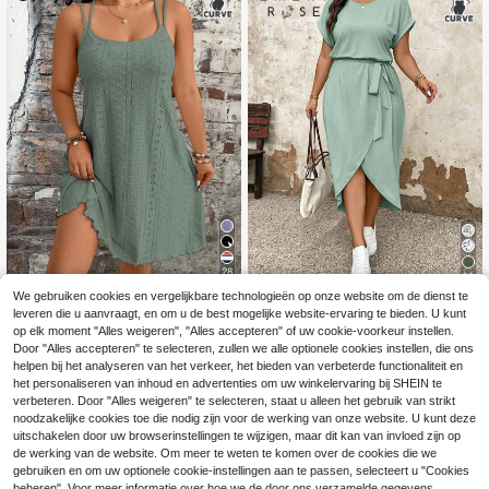
28
14
We gebruiken cookies en vergelijkbare technologieën op onze website om de dienst te
Breezaya CURVE
#Jurk voor het vroege voorjaar
leveren die u aanvraagt, en om u de best mogelijke website-ervaring te bieden. U kunt
Breezaya Plus Size D
EU Warehouse
Plus-size effen ronde
EU Warehouse
op elk moment "Alles weigeren", "Alles accepteren" of uw cookie-voorkeur instellen.
ames Jacquard Camisole Minijurk
hals vleermuismouwen korte mouw
17
#1 Bestseller
in Groene Grote maten Jurken
Door "Alles accepteren" te selecteren, zullen we alle optionele cookies instellen, die ons
.32€
en asymmetrische zoom casual jurk
(1000+)
helpen bij het analyseren van het verkeer, het bieden van verbeterde functionaliteit en
voor dames, zomer maxi damesoutfi
het personaliseren van inhoud en advertenties om uw winkelervaring bij SHEIN te
23
t
.75€
verbeteren. Door "Alles weigeren" te selecteren, staat u alleen het gebruik van strikt
noodzakelijke cookies toe die nodig zijn voor de werking van onze website. U kunt deze
uitschakelen door uw browserinstellingen te wijzigen, maar dit kan van invloed zijn op
de werking van de website. Om meer te weten te komen over de cookies die we
gebruiken en om uw optionele cookie-instellingen aan te passen, selecteert u "Cookies
beheren". Voor meer informatie over hoe we de door ons verzamelde gegevens