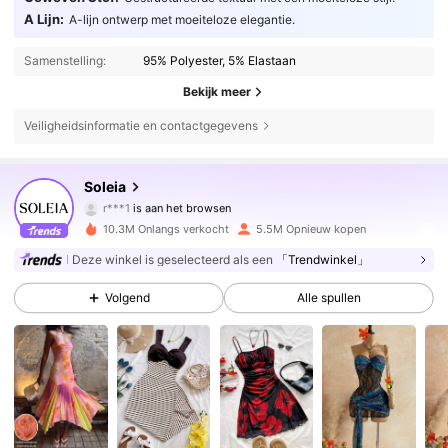
A Lijn:
A-lijn ontwerp met moeiteloze elegantie.
Samenstelling:
95% Polyester, 5% Elastaan
Bekijk meer
Veiligheidsinformatie en contactgegevens
2.4M Volgers
4.82
Soleia
r***1
is aan het browsen
2.4M Volgers
4.82
10.3M Onlangs verkocht
5.5M Opnieuw kopen
Deze winkel is geselecteerd als een
「Trendwinkel」
2.4M Volgers
4.82
Volgend
Alle spullen
2.4M Volgers
4.82
2.4M Volgers
4.82