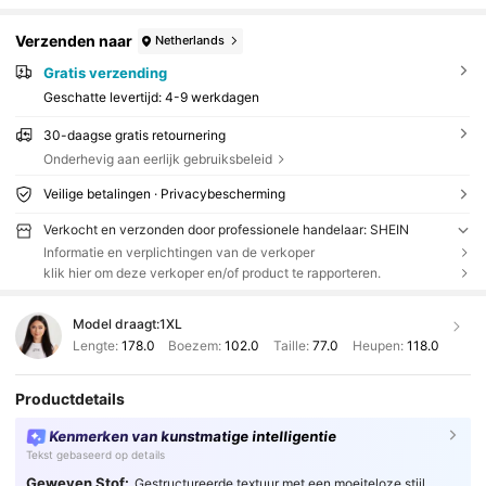
Verzenden naar
Netherlands
Gratis verzending
Geschatte levertijd:
4-9 werkdagen
30-daagse gratis retournering
Onderhevig aan eerlijk gebruiksbeleid
Veilige betalingen · Privacybescherming
Verkocht en verzonden door professionele handelaar: SHEIN
Informatie en verplichtingen van de verkoper
klik hier om deze verkoper en/of product te rapporteren.
Model draagt:
1XL
Lengte:
178.0
Boezem:
102.0
Taille:
77.0
Heupen:
118.0
Productdetails
Kenmerken van kunstmatige intelligentie
Tekst gebaseerd op details
Geweven Stof:
Gestructureerde textuur met een moeiteloze stijl.