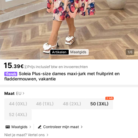
Maatgids
Artikelen
1/6
15
.39€
Prijs inclusief btw en invoerrechten
Soleia Plus-size dames maxi-jurk met fruitprint en
fladdermouwen, vakantie
Maat
EU
1 left
44
(0XL)
46
(1XL)
48
(2XL)
50
(3XL)
52
(4XL)
Maatgids
Controleer mijn maat
Niet je maat? Vertel ons