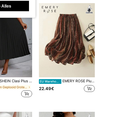
 Alles
HEIN Clasi Plus Size Basic Effen Kleur Geplooide Rok, Geschikt Voor Lente En Zomer
EMERY ROSE Plus size rok in bohemian stijl met elastische taille en A-lijn, retro bloemenprint, elegant voor de feestdagen en casual gelegenheden, tailleband met strik, rok voor de lente/zomer.
EU Warehouse
in Geplooid Grote maten Bodems
22.49€