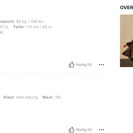
OVER
kg / 198 lbs, Lichaamsvorm: Omgekeerde driehoek, Heupen: 120 cm / 47 in, Taille: 
ewicht:
90 kg / 198 lbs
47 in
Taille:
110 cm / 43 in
XL
Nuttig (0)
l kleurig, Maat: 3XL
Kleur:
Veel kleurig
Maat:
3XL
Nuttig (0)