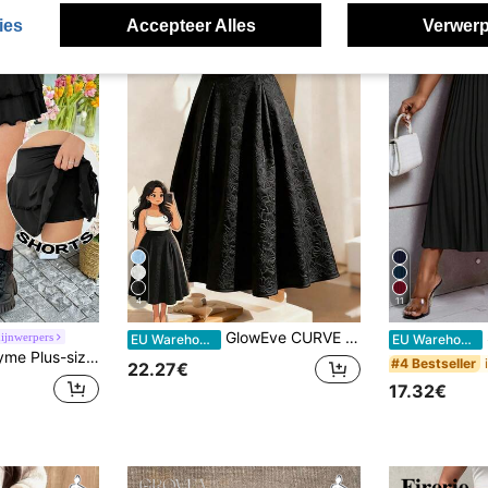
ies
Accepteer Alles
Verwerp
4
11
GlowEve CURVE Plus size damesrok met bloemenjacquard, minimalistische A-lijn, elegant en casual, geschikt voor kantoor, woon-werkverkeer en vakantie.
S
hijnwerpers
EU Warehouse
EU Warehouse
jn rok met trekkoord aan de zijkant, lente-zomerkleding
#4 Bestseller
22.27€
17.32€