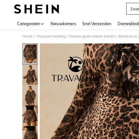
Zwar
Use up 
Categorieën
Nieuwkomers
Snel Verzenden
Dameskled
Home
Vrouwen kleding
Dames grote maten kleren
Broeken in 
/
/
/