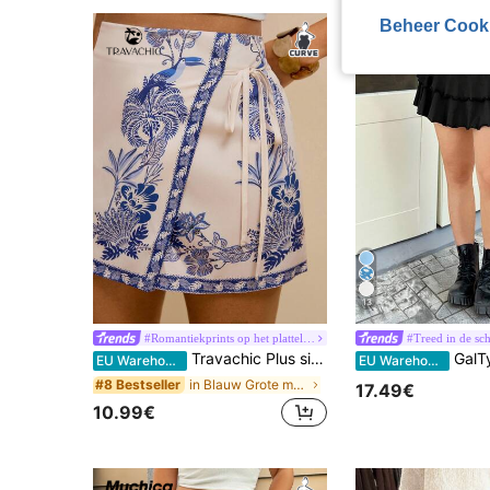
Beheer Cook
13
#Romantiekprints op het platteland
#Treed in de sc
Travachic Plus size bohemian casual vakantie strandshorts met strikversiering en ruches aan de zoom voor dames
GalTyme Plus-size A-li
EU Warehouse
EU Warehouse
in Blauw Grote maten shorts
#8 Bestseller
17.49€
10.99€