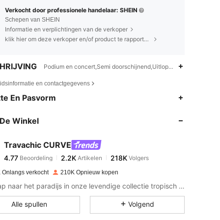
Verkocht door professionele handelaar: SHEIN
Schepen van SHEIN
Informatie en verplichtingen van de verkoper
klik hier om deze verkoper en/of product te rapporteren.
HRIJVING
Podium en concert,Semi doorschijnend,Uitlopend,Asymmetrisch
eidsinformatie en contactgegevens
4.77
2.2K
218K
te En Pasvorm
De Winkel
4.77
2.2K
218K
Travachic CURVE
4.77
2.2K
218K
Beoordeling
Artikelen
Volgers
r***k
betaalde
1 dag geleden
 Onlangs verkocht
210K Opnieuw kopen
4.77
2.2K
218K
Ontsnap naar het paradijs in onze levendige collectie tropisch geïnspireerde mode.
Alle spullen
Volgend
4.77
2.2K
218K