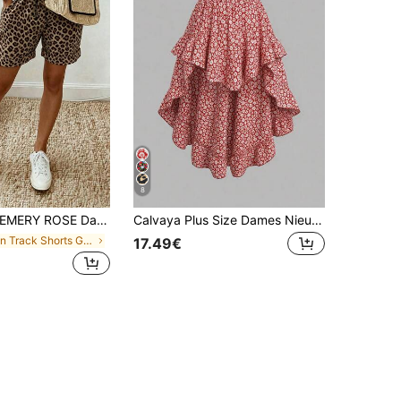
8
MERY ROSE Dames korte broek met luipaardprint, trekkoord, elastische taille, casual, omgeslagen zoom, knielengte
Calvaya Plus Size Dames Nieuwe Vakantie Strand Franse Vintage Amber Bloemen Hoge Taille Asymmetrische Gelaagde Taartrok Slankmakend Veelzijdig Bestseller Lente Zomer
in Track Shorts Grote maten Bodems
17.49€