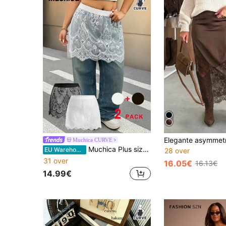
Muchica CURVE
Muchica Plus size zwart-wit kanten tweedelige rokset, lente/zomer
EU Warehouse
28 over
31 over
16.05€
16.13€
14.99€