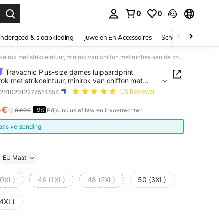
0
0
nden. Press Enter to select.
ndergoed & slaapkleding
Juwelen En Accessoires
Schoonheid & gezo
Travachic Plus-size dames luipaardprint wikkelrok met strikceintuur, minirok van chiffon met ruches aan de zoom
Travachic Plus-size dames luipaardprint
rok met strikceintuur, minirok van chiffon met
s aan de zoom
z25102012277554854
(15 Reviews)
5€
-9%
ICE AND AVAILABILITY
9.09€
Prijs inclusief btw en invoerrechten
atis verzending
EU Maat
(0XL)
46 (1XL)
48 (2XL)
50 (3XL)
(4XL)