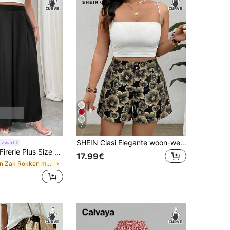
7
SHEIN Clasi Elegante woon-werkverkeer shorts met knoopsluiting en getextureerde stof voor dames in grote maten
 zwart
irerie Plus Size Dames Hoge Taille Grijze Maxi Geplooide A-lijn Rok Met Zakken En Elastische Tailleband, Terug Naar School
17.99€
in Zak Rokken met grote maten