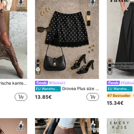
4
6
Elegante asymmetrische kanten rok met ritssluiting voor dames met een maatje meer, lente
Grovea
#Tijdloos
Grovea Plus size damesrok met stippen en kanten patchwork
F
EU Warehouse
EU Warehouse
#7 Bestseller
13.85€
15.34€