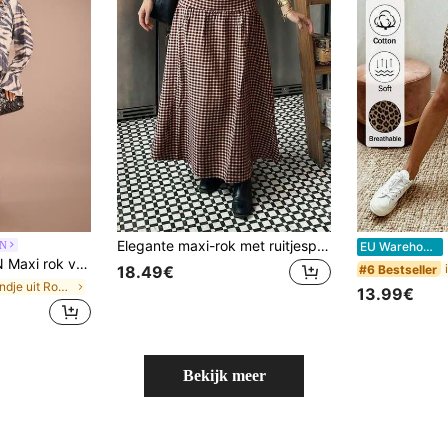
Elegante maxi-rok met ruitjesprint voor dames in grote maten, geschikt voor casual dagelijks gebruik en woon-werkverkeer, zomerbruin
E
ZN
EU Warehouse
 sexy elegante strandcluboutfit, avondfeestoutfit, verjaardagsoutfit, lange rokken, stretch, aansluitend.
#6 Bestseller
18.49€
in Avondje uit Rokken met grote maten
13.99€
Bekijk meer