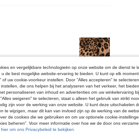
ies en vergelijkbare technologieën op onze website om de dienst te l
u de best mogelijke website-ervaring te bieden. U kunt op elk moment 
Nuttig (0)
" of uw cookie-voorkeur instellen. Door "Alles accepteren" te selecteren,
 instellen, die ons helpen bij het analyseren van het verkeer, het bied
n het personaliseren van inhoud en advertenties om uw winkelervaring bi
en Bekijken
"Alles weigeren" te selecteren, staat u alleen het gebruik van strikt noo
odig zijn voor de werking van onze website. U kunt deze uitschakelen 
en te wijzigen, maar dit kan van invloed zijn op de werking van de web
ver de cookies die we gebruiken en om uw optionele cookie-instellinge
okies beheren". Voor meer informatie over hoe we de door ons verzam
u hier om ons Privacybeleid te bekijken.