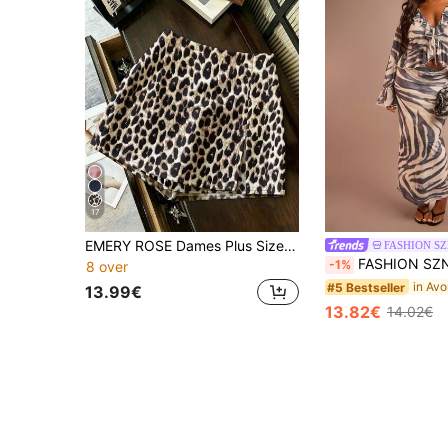
17
EMERY ROSE Dames Plus Size Mode Forenzen Luipaardprint A-Lijn Rok, Nieuwe Multifunctionele Hoge Taille Slanke Pasvorm Luipaard Potloodrok Luipaardprint Dierenprint Camouflage Rok
FASHION S
FASHION SZN Maxi rok van mesh met zebraprint voor dames in grote maten, casual strandkleding, resortoutfit, vakantieoutfit,
-1%
8 over
#5 Bestseller
13.99€
13.82€
14.02€