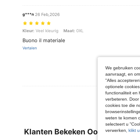
g***n
26 Feb,2026
Kleur: Veel kleurig, Maat: 0XL
Kleur:
Veel kleurig
Maat:
0XL
Buono il materiale
Vertalen
We gebruiken cook
aanvraagt, en om 
"Alles accepteren
optionele cookies
functionaliteit e
Meer Beoordeling
verbeteren. Door 
cookies toe die n
browserinstelling
weten te komen o
selecteert u "Co
Klanten Bekeken Ook
verwerken,
klikt 