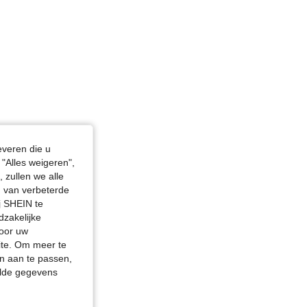
everen die u
"Alles weigeren",
 zullen we alle
en van verbeterde
j SHEIN te
dzakelijke
door uw
site. Om meer te
n aan te passen,
elde gegevens