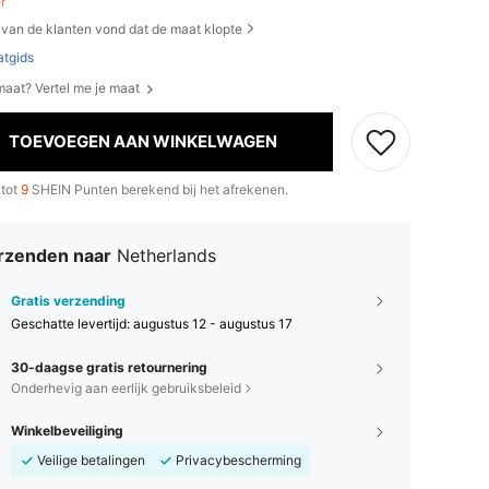
er
van de klanten vond dat de maat klopte
tgids
 maat? Vertel me je maat
TOEVOEGEN AAN WINKELWAGEN
 tot
9
SHEIN Punten berekend bij het afrekenen.
rzenden naar
Netherlands
Gratis verzending
Geschatte levertijd:
augustus 12 - augustus 17
30-daagse gratis retournering
Onderhevig aan eerlijk gebruiksbeleid
Winkelbeveiliging
Veilige betalingen
Privacybescherming