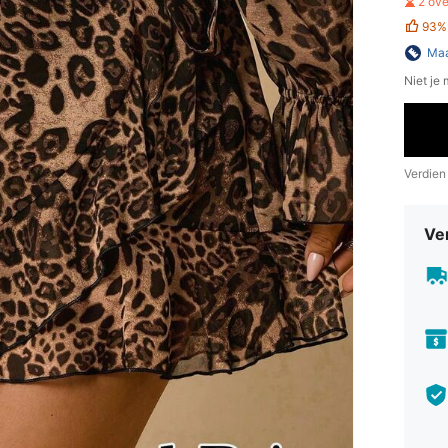
2 ov
93%
Maa
Niet je
Verdien
Ve