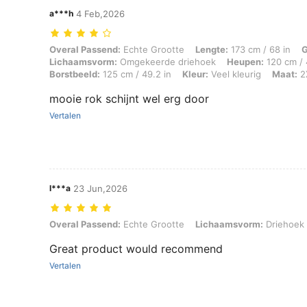
a***h
4 Feb,2026
Overal Passend: Echte Grootte, Lengte: 173 cm / 68 in, Gewicht: 90 
Overal Passend:
Echte Grootte
Lengte:
173 cm / 68 in
G
Lichaamsvorm:
Omgekeerde driehoek
Heupen:
120 cm / 
Borstbeeld:
125 cm / 49.2 in
Kleur:
Veel kleurig
Maat:
2
mooie rok schijnt wel erg door
Vertalen
l***a
23 Jun,2026
Overal Passend: Echte Grootte, Lichaamsvorm: Driehoek, Kleur: Vee
Overal Passend:
Echte Grootte
Lichaamsvorm:
Driehoek
Great product would recommend
Vertalen