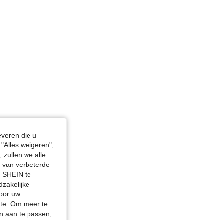
everen die u
"Alles weigeren",
 zullen we alle
en van verbeterde
j SHEIN te
dzakelijke
door uw
site. Om meer te
n aan te passen,