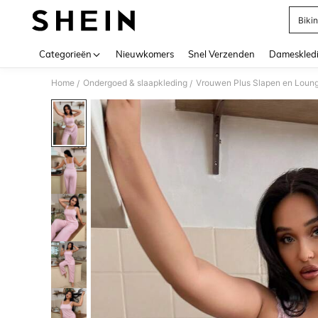
Bikin
Use up 
Categorieën
Nieuwkomers
Snel Verzenden
Dameskled
Home
Ondergoed & slaapkleding
Vrouwen Plus Slapen en Loun
/
/