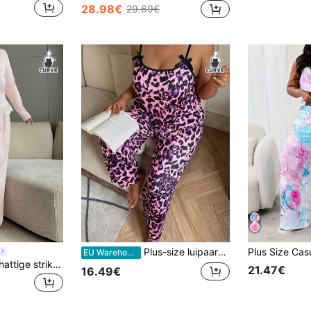
28.98€
29.69€
Plus-size luipaardprint strik decoratie cami top & broek pyjamaset, outfits
EU Warehouse
Dazy Plus Roze schattige strik & bloemenprint haltertop & lange broek plus size dames lente zomer herfst pyjamaset
21.47€
16.49€