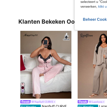
selecteert u "Co
verwerken,
klikt 
Beheer Cook
Klanten Bekeken Ook
5
Napfluff CURVE
Lazeform
Napfluff CURVE Napfluff CURVE Plus size kanten patchwork camisole en wijde broek loungewear set
Lazeform Plus Size Effen V-hals Casual 
EU Warehouse
EU Warehouse