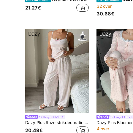
32 over
21.27€
30.68€
Dazy CURVE
Dazy CURVE
Dazy Plus Roze strikdecoratie slanke pasvorm camisole top & lange broek schattige elegante plus size dames lente/zomer pyjamaset
4 over
20.49€