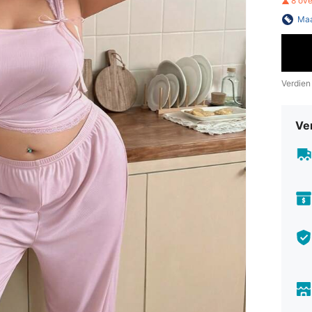
8 ov
Maa
Verdien
Ve