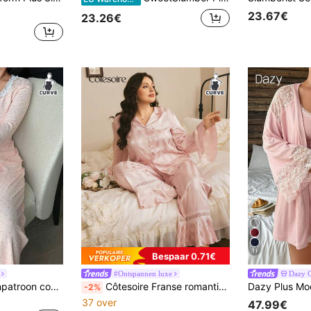
23.67€
23.26€
11
Bespaar 0.71€
#Ontspannen luxe
Dazy 
Dazy Plus Bloemenpatroon contrast kant lange broek & nauwsluitende top met lange mouwen 2-delige loungewear pyjamaset, roze
Côtesoire Franse romantische kanten patchwork pyjamaset met verticale strepen, jacquardstof, open voorkant en revers, plus size stijl.
-2%
37 over
47.99€