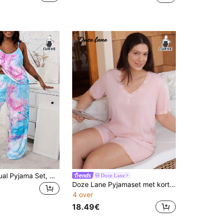
Plus Size Casual Pyjama Set, Dames Tie-Dye Ronde Hals Losse Camisole En Broek Nachtkleding 2-delige Set, Voor Alle Seizoenen
Doze Lane
Doze Lane Pyjamaset met korte mouwen van ribkant en gebreide stof voor dames in grote maten
4 over
18.49€