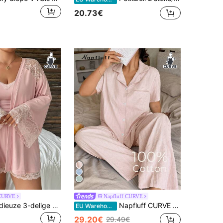
20.73€
CURVE
Napfluff CURVE
Dazy Plus Modieuze 3-delige huisset, nauwsluitende camisole, cardigan met contrasterende kanten details, broek, elegante plus size damespyjamaset
Napfluff CURVE Napfluff CURVE Pyjamaset van katoenen jacquard in grote maten, elegante, schattige, minimalistische stijl met reverskraag, korte mouwen en lange broek, geschikt als bovenkleding.
EU Warehouse
29.20€
29.49€