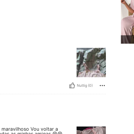
Nuttig (0)
 maravilhoso Vou voltar a
odas as minhas amigas 😁😁