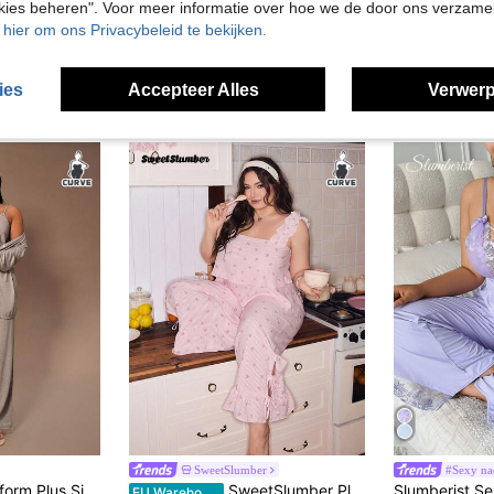
okies beheren". Voor meer informatie over hoe we de door ons verzam
u hier om ons Privacybeleid te bekijken.
ies
Accepteer Alles
Verwerp
SweetSlumber
#Sexy na
Gebreide Badjas & Camisole Top & Broek 3-delige Pyjamaset, Comfortabele Set, Winterkleding
SweetSlumber Plus-size gestreepte strikprint top en broek pyjamaset
EU Warehouse