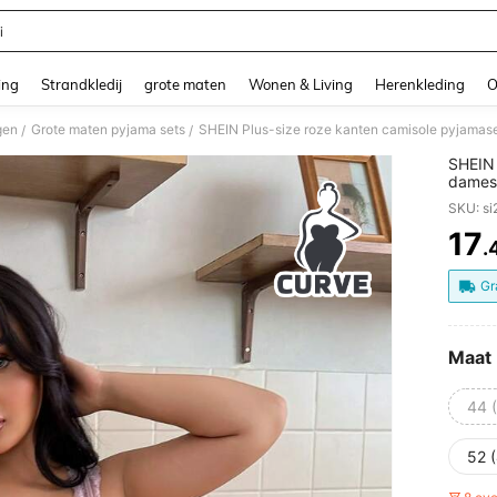
i
and down arrow keys to navigate search Recente zoekopdracht and Zoeken en Vi
ing
Strandkledij
grote maten
Wonen & Living
Herenkleding
O
gen
Grote maten pyjama sets
SHEIN Plus-size roze kanten camisole pyjamas
/
/
SHEIN 
dames
SKU: s
17
.
PR
Gr
Maat
44 
52 