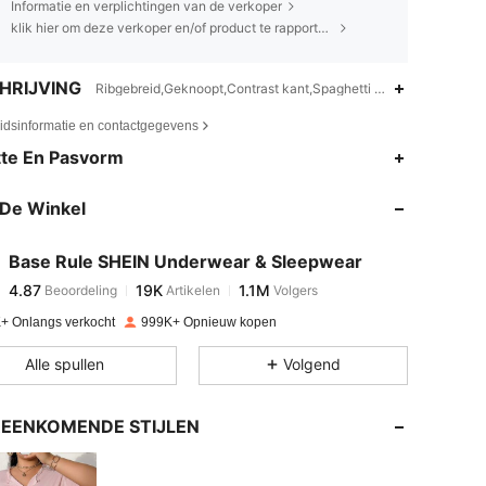
Informatie en verplichtingen van de verkoper
klik hier om deze verkoper en/of product te rapporteren.
HRIJVING
Ribgebreid,Geknoopt,Contrast kant,Spaghetti bandjes
eidsinformatie en contactgegevens
4.87
19K
1.1M
te En Pasvorm
De Winkel
4.87
19K
1.1M
Base Rule SHEIN Underwear & Sleepwear
4.87
19K
1.1M
Beoordeling
Artikelen
Volgers
e***g
betaalde
1 dag geleden
+ Onlangs verkocht
999K+ Opnieuw kopen
4.87
19K
1.1M
Alle spullen
Volgend
4.87
19K
1.1M
EENKOMENDE STIJLEN
4.87
19K
1.1M