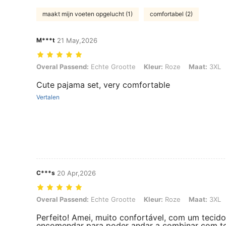
maakt mijn voeten opgelucht (1)
comfortabel (2)
M***t
21 May,2026
Overal Passend: Echte Grootte, Kleur: Roze, Maat: 3XL
Overal Passend:
Echte Grootte
Kleur:
Roze
Maat:
3XL
Cute pajama set, very comfortable
Vertalen
C***s
20 Apr,2026
Overal Passend: Echte Grootte, Kleur: Roze, Maat: 3XL
Overal Passend:
Echte Grootte
Kleur:
Roze
Maat:
3XL
Perfeito! Amei, muito confortável, com um tecido
encomendar para poder andar a combinar com t