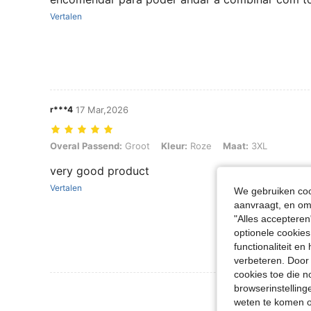
Vertalen
r***4
17 Mar,2026
Overal Passend: Groot, Kleur: Roze, Maat: 3XL
Overal Passend:
Groot
Kleur:
Roze
Maat:
3XL
very good product
Vertalen
We gebruiken cook
aanvraagt, en om 
"Alles accepteren
optionele cookies
functionaliteit e
verbeteren. Door 
cookies toe die n
browserinstelling
Meer Beoordeling
weten te komen o