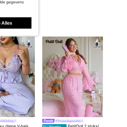
elde gegevens
 Alles
chtkleding
#Verjaardagsoutfits
Slumberist Sexy diepe V-hals met bloemenborduursel en pareldecoratie voor dames, gebreide camisole en broek, pyjamaset
PetitDoll 2 stuks/set plus size sexy hartprint mesh flare mouwen lingerie set
EU Warehouse