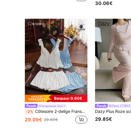
30.06€
Bespaar 0.60€
#Ontspannen luxe
Dazy CURVE
Côtesoire 2-delige Franse romantische elegante pyjamaset met ruches, kant en patchwork, ook verkrijgbaar in grote maten.
-2%
29.85€
29.09€
29.69€