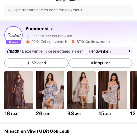
Veiligheidsinformatie en contactgegevens
83K Volgers
4.86
Slumberist
3***7
is aan het browsen
83K Volgers
4.86
99K+ Onlangs verkocht
87K+ Opnieuw kopen
Deze winkel is geselecteerd als een
「Trendwinkel」
83K Volgers
4.86
Volgend
Alle spullen
83K Volgers
4.86
83K Volgers
4.86
18
26
33
15
12
.04€
.99€
.49€
.49€
83K Volgers
4.86
Misschien Vindt U Dit Ook Leuk