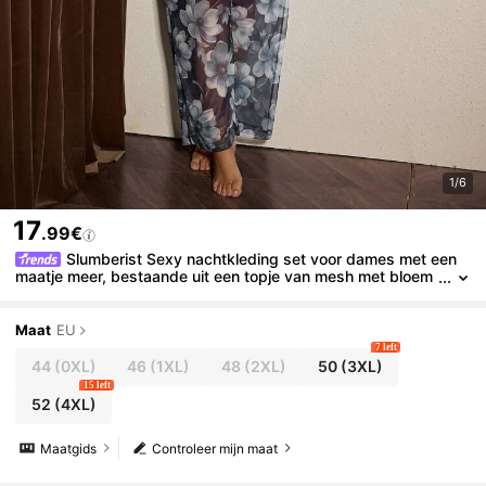
1/6
17
.99€
Slumberist Sexy nachtkleding set voor dames met een
maatje meer, bestaande uit een topje van mesh met bloem
enprint, patchwork van imitatiezijde en kanten afwerking, e
n een bijpassende pyjamabroek.
Maat
EU
7 left
44
(0XL)
46
(1XL)
48
(2XL)
50
(3XL)
15 left
52
(4XL)
Maatgids
Controleer mijn maat