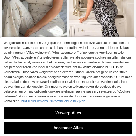
We gebruiken cookies en vergelijkbare technologieën op onze website om de dienst te
leveren die u aanvraagt, en om u de best mogelijke website-ervaring te bieden. U kunt
op elk moment "Alles weigeren", "Alles accepteren" of uw cookie-voorkeur instellen.
Dazy CURVE
MuseNap CURVE
Door "Alles accepteren" te selecteren, zullen we alle optionele cookies instellen, die ons
helpen bij het analyseren van het verkeer, het bieden van verbeterde functionaliteit en
Dazy Plus Plus Size Dames Blogger
MuseNap CURVE Zebra print contr
24
18
Casual Pyjamaset - Ditsy Bloemen
ast kant trim camisole top en lange
het personaliseren van inhoud en advertenties om uw winkelervaring bij SHEIN te
.99€
-5%
26.49€
.99€
Elastische Aansluitende Camisole T
broek pyjamaset elegante nachtkle
verbeteren. Door "Alles weigeren" te selecteren, staat u alleen het gebruik van strikt
op & Losse Lange Broek Zomer
ding
noodzakelijke cookies toe die nodig zijn voor de werking van onze website. U kunt deze
uitschakelen door uw browserinstellingen te wijzigen, maar dit kan van invloed zijn op
de werking van de website. Om meer te weten te komen over de cookies die we
gebruiken en om uw optionele cookie-instellingen aan te passen, selecteert u "Cookies
beheren". Voor meer informatie over hoe we de door ons verzamelde gegevens
verwerken,
klikt u hier om ons Privacybeleid te bekijken.
Verwerp Alles
Accepteer Alles