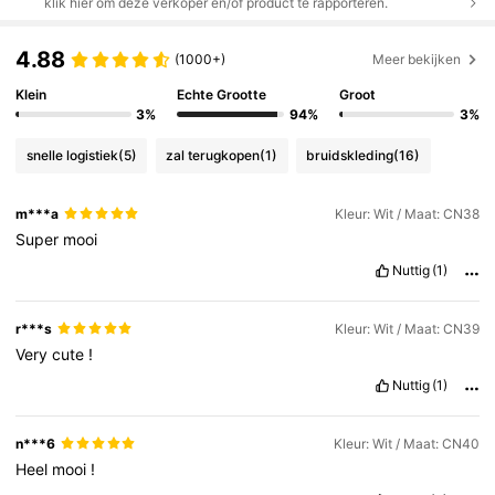
klik hier om deze verkoper en/of product te rapporteren.
4.88
(1000+)
Meer bekijken
Klein
Echte Grootte
Groot
3%
94%
3%
snelle logistiek
(5)
zal terugkopen
(1)
bruidskleding
(16)
m***a
Kleur: Wit / Maat: CN38
Super
mooi
Nuttig
(1)
r***s
Kleur: Wit / Maat: CN39
Very
cute
!
Nuttig
(1)
n***6
Kleur: Wit / Maat: CN40
Heel
mooi
!