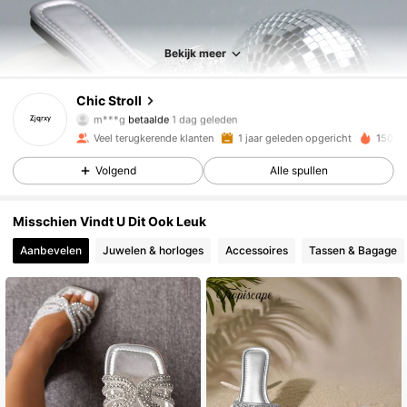
Bekijk meer
8.3K Volgers
4.89
Chic Stroll
m***g
betaalde
1 dag geleden
m***n
gevolgd
1 dag geleden
Veel terugkerende klanten
1 jaar geleden opgericht
150K 
8.3K Volgers
4.89
Volgend
Alle spullen
8.3K Volgers
4.89
Misschien Vindt U Dit Ook Leuk
Aanbevelen
Juwelen & horloges
Accessoires
Tassen & Bagage
8.3K Volgers
4.89
8.3K Volgers
4.89
8.3K Volgers
4.89