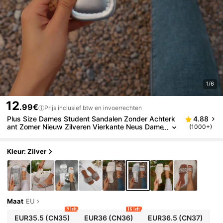
1/6
12
.99€
Prijs inclusief btw en invoerrechten
Plus Size Dames Student Sandalen Zonder Achterk
4.88
ant Zomer Nieuw Zilveren Vierkante Neus Dame
(1000+)
s Platte Sandalen Mode Antislip Kristal Zacht, V
akantie Essentieel
Kleur: Zilver
Maat
EU
9 left
16 left
EUR35.5
(CN35)
EUR36
(CN36)
EUR36.5
(CN37)