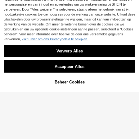
Casual, elegante, modieuze platte s
te/beige/bruine platte reliëfslides, v
andalen voor dames met een bandj
het personaliseren van inhoud en advertenties om uw winkelervaring bij SHEIN te
11
18
akantie-essentials, sleehak sandal
.51€
.89€
e van glazen strasssteentjes en een
verbeteren. Door "Alles weigeren" te selecteren, staat u alleen het gebruik van strikt
en, strandschoenen, hak
zilverkleurig ontwerp, perfect voor
noodzakelijke cookies toe die nodig zijn voor de werking van onze website. U kunt deze
Valentijnsdag, lente en zomer.
uitschakelen door uw browserinstellingen te wijzigen, maar dit kan van invloed zijn op
de werking van de website. Om meer te weten te komen over de cookies die we
gebruiken en om uw optionele cookie-instellingen aan te passen, selecteert u "Cookies
beheren". Voor meer informatie over hoe we de door ons verzamelde gegevens
verwerken,
klikt u hier om ons Privacybeleid te bekijken.
Verwerp Alles
Accepteer Alles
Beheer Cookies
TOEVOEGEN AAN WINKELWAGEN
11
Plus Size Dames Zomerpantoffels,
#Stralende Momenten
2024 Nieuwe Strass & Glitter Antisli
14
Ximi Ruo Nieuwe lente/zomer mode
.27€
p Platte Bodem Outdoor Sandalen
merk H-stijl dames casual instapsa
15
.98€
ndalen, comfortabele instapslipper
s, vakantie essentie, sleehak sanda
len, plat, zwart, bruin