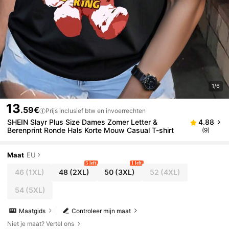
1/6
13
.59€
Prijs inclusief btw en invoerrechten
SHEIN Slayr Plus Size Dames Zomer Letter &
4.88
Berenprint Ronde Hals Korte Mouw Casual T-shirt
(9)
Maat
EU
5 left
1 left
46
(1XL)
48
(2XL)
50
(3XL)
52
(4XL)
54
(5XL)
Maatgids
Controleer mijn maat
Niet je maat? Vertel ons