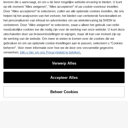
nctioneel T-shirt met Korte Mouwe
leveren die u aanvraagt, en om u de best mogelijke website-ervaring te bieden. U kunt
5
n Zomer, Streetwear
op elk moment "Alles weigeren", "Alles accepteren" of uw cookie-voorkeur instellen.
DrmWander Casual T-
Door "Alles accepteren" te selecteren, zullen we alle optionele cookies instellen, die ons
EU Warehouse
shirt met ronde hals en korte mouw
#2 Bestseller
in Normaal Grote maten T-shirts
helpen bij het analyseren van het verkeer, het bieden van verbeterde functionaliteit en
en met letter- en fruitprint voor dam
13
het personaliseren van inhoud en advertenties om uw winkelervaring bij SHEIN te
.36€
13.49€
es in grote maten
verbeteren. Door "Alles weigeren" te selecteren, staat u alleen het gebruik van strikt
noodzakelijke cookies toe die nodig zijn voor de werking van onze website. U kunt deze
uitschakelen door uw browserinstellingen te wijzigen, maar dit kan van invloed zijn op
de werking van de website. Om meer te weten te komen over de cookies die we
gebruiken en om uw optionele cookie-instellingen aan te passen, selecteert u "Cookies
beheren". Voor meer informatie over hoe we de door ons verzamelde gegevens
verwerken,
klikt u hier om ons Privacybeleid te bekijken.
Verwerp Alles
Accepteer Alles
Beheer Cookies
TOEVOEGEN AAN WINKELWAGEN