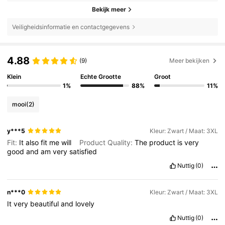
Bekijk meer
Veiligheidsinformatie en contactgegevens
4.88
(9)
Meer bekijken
Klein
Echte Grootte
Groot
1%
88%
11%
mooi
(2)
y***5
Kleur: Zwart / Maat: 3XL
Fit:
It
also
fit
me
will
Product Quality:
The
product
is
very
good
and
am
very
satisfied
Nuttig
(0)
n***0
Kleur: Zwart / Maat: 3XL
It
very
beautiful
and
lovely
Nuttig
(0)