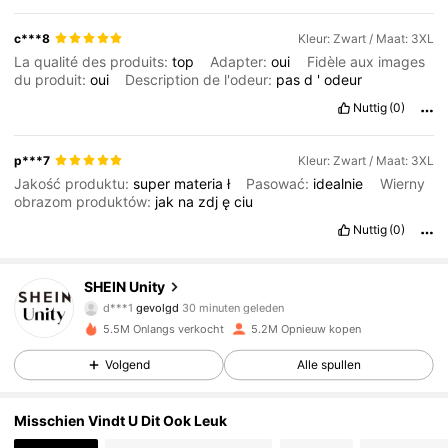
c***8
Kleur: Zwart / Maat: 3XL
La qualité des produits:
top
Adapter:
oui
Fidèle aux images
du produit:
oui
Description de l'odeur:
pas
d
'
odeur
Nuttig
(0)
p***7
Kleur: Zwart / Maat: 3XL
Jakość produktu:
super
materia
ł
Pasować:
idealnie
Wierny
obrazom produktów:
jak
na
zdj
ę
ciu
Nuttig
(0)
544K Volgers
4.81
SHEIN Unity
d***1
gevolgd
30 minuten geleden
g***5
is aan het browsen
544K Volgers
4.81
5.5M Onlangs verkocht
5.2M Opnieuw kopen
Volgend
Alle spullen
544K Volgers
4.81
Misschien Vindt U Dit Ook Leuk