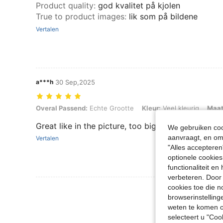
Product quality
:
god kvalitet på kjolen
True to product images
:
lik som på bildene
Vertalen
a***h
30 Sep,2025
Overal Passend: Echte Grootte, Kleur: Veel kleurig, Maat: 1XL
Overal Passend:
Echte Grootte
Kleur:
Veel kleurig
Maat
Great like in the picture, too big
We gebruiken cook
aanvraagt, en om 
Vertalen
"Alles accepteren
optionele cookies
functionaliteit e
verbeteren. Door 
cookies toe die n
Meer Beoordeling
browserinstelling
weten te komen o
selecteert u "Co