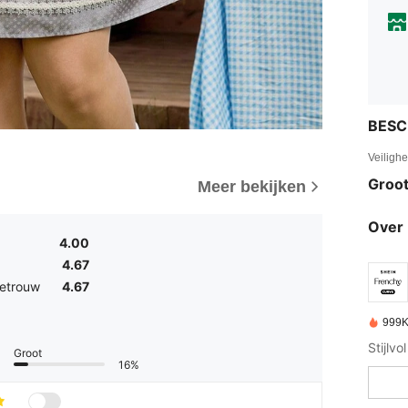
BESC
Veiligh
Groot
Meer bekijken
Over 
4.00
4.67
etrouw
4.67
999K
Stijlv
Groot
16%