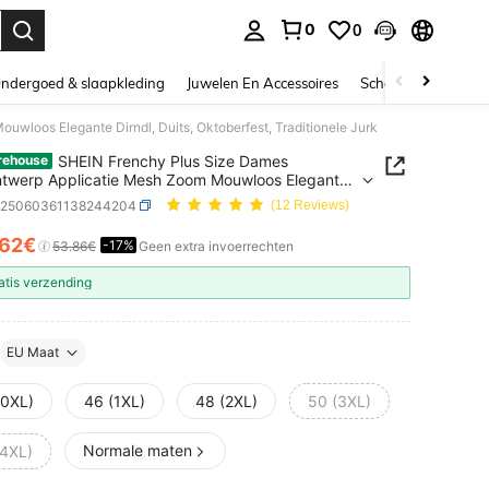
0
0
nden. Press Enter to select.
ndergoed & slaapkleding
Juwelen En Accessoires
Schoonheid & gezo
wloos Elegante Dirndl, Duits, Oktoberfest, Traditionele Jurk
SHEIN Frenchy Plus Size Dames
rehouse
ntwerp Applicatie Mesh Zoom Mouwloos Elegante
, Duits, Oktoberfest, Traditionele Jurk
z25060361138244204
(12 Reviews)
.62€
-17%
ICE AND AVAILABILITY
53.86€
Geen extra invoerrechten
atis verzending
EU Maat
(0XL)
46 (1XL)
48 (2XL)
50 (3XL)
Normale maten
(4XL)