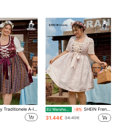
SHEIN Frenchy Traditionele A-lijn jurk met rode linttaille in grote maten, geschikt voor Oktoberfest en Dirndl
SHEIN Frenchy Traditionele kanten patchworkjurk in grote maten, geschikt voor Oktoberfest en Dirndl
EU Warehouse
-8%
31.44€
34.49€