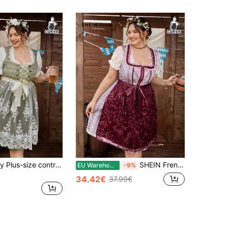
SHEIN Frenchy Plus-size contrasterende kanten taille-uitlopende mouwloze jurk, geschikt voor Oktoberfest, Dirndl
SHEIN Frenchy Romantische traditionele Dirndl-jurk voor dames in grote maten, geschikt voor Oktoberfest, kerkmarkt, volksfeest, wijnrood
EU Warehouse
-9%
34.42€
37.99€