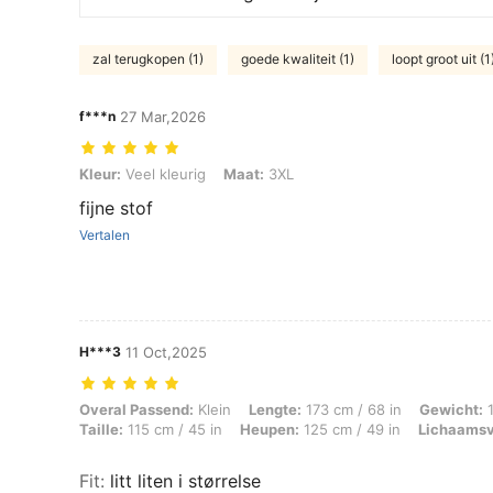
zal terugkopen (1)
goede kwaliteit (1)
loopt groot uit (1
f***n
27 Mar,2026
Kleur: Veel kleurig, Maat: 3XL
Kleur:
Veel kleurig
Maat:
3XL
fijne stof
Vertalen
H***3
11 Oct,2025
Overal Passend: Klein, Lengte: 173 cm / 68 in, Gewicht: 115 kg / 254 
Overal Passend:
Klein
Lengte:
173 cm / 68 in
Gewicht:
1
Taille:
115 cm / 45 in
Heupen:
125 cm / 49 in
Lichaams
Fit
:
litt liten i størrelse