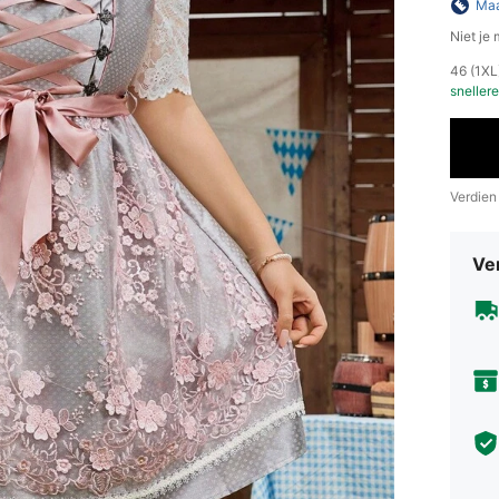
Maa
Niet je
​46 (1X
snellere
Verdien
Ve