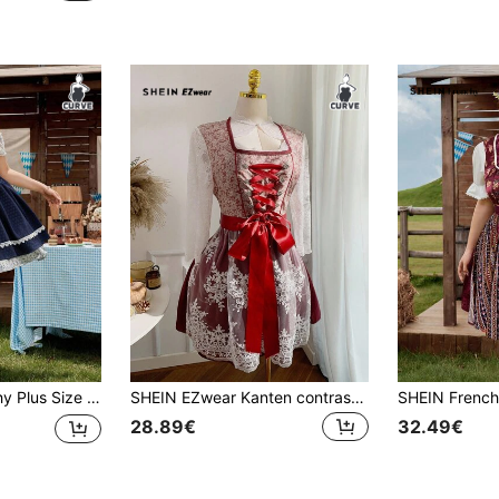
oemen Patchwork Kanten Taille Midi-jurk, Dirndl
SHEIN EZwear Kanten contrast patchwork jacquard zoete romantische dirndl plus size A-lijn jurk
28.89€
32.49€