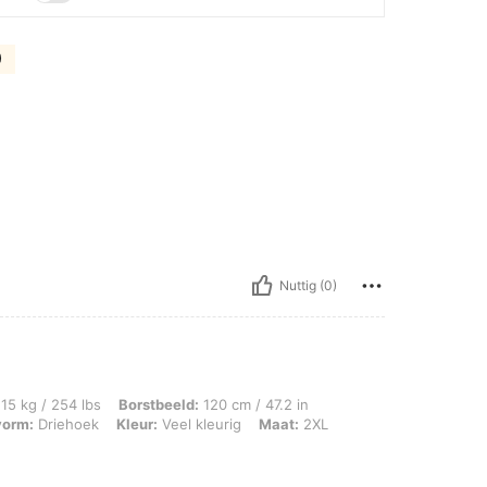
)
Nuttig (0)
lbs, Borstbeeld: 120 cm / 47.2 in, Taille: 115 cm / 45 in, Heupen: 125 cm / 49 in,
15 kg / 254 lbs
Borstbeeld:
120 cm / 47.2 in
vorm:
Driehoek
Kleur:
Veel kleurig
Maat:
2XL