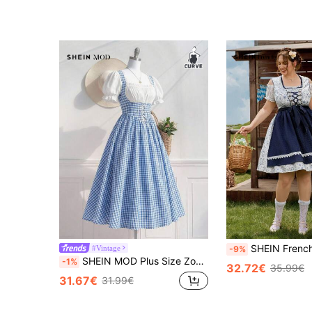
SHEIN Frenchy Plus Size Duitse Oktoberfest Blauwe Bl
#Vintage
-9%
SHEIN MOD Plus Size Zomer Retro Blauwe Geruite Patch Jurk Voor Vrouwen, Lente
-1%
32.72€
35.99€
31.67€
31.99€