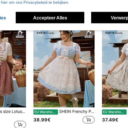
u hier om ons Privacybeleid te bekijken.
ies
Accepteer Alles
Verwerp
SHEIN Frenchy Plus size Lotusroze Oktoberfestjurk voor dames, contrasterende romantische traditionele jurk, geschikt voor Oktoberfest, kerk, volksfeest en Dirndl
SHEIN Frenchy Plus size blauwe romantische traditionele jurk voor dames, geschikt voor Oktoberfest, kerkmarkt, volksfeest en Dirndl
SH
EU Warehouse
EU Warehouse
38.99€
37.49€