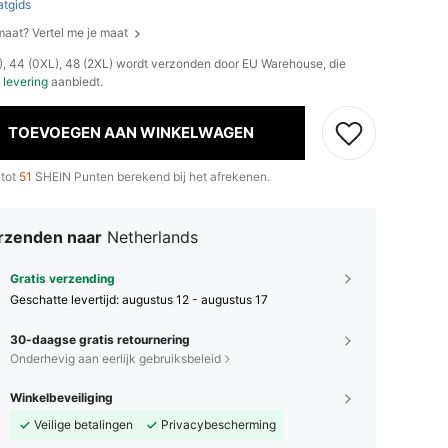
tgids
 maat? Vertel me je maat
L), 44 (0XL), 48 (2XL) wordt verzonden door EU Warehouse, die
 levering
aanbiedt.
TOEVOEGEN AAN WINKELWAGEN
 tot
51
SHEIN Punten berekend bij het afrekenen.
rzenden naar
Netherlands
Gratis verzending
Geschatte levertijd:
augustus 12 - augustus 17
30-daagse gratis retournering
Onderhevig aan eerlijk gebruiksbeleid
Winkelbeveiliging
Veilige betalingen
Privacybescherming