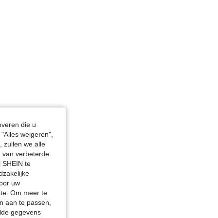
everen die u
"Alles weigeren",
 zullen we alle
en van verbeterde
j SHEIN te
dzakelijke
door uw
site. Om meer te
n aan te passen,
elde gegevens