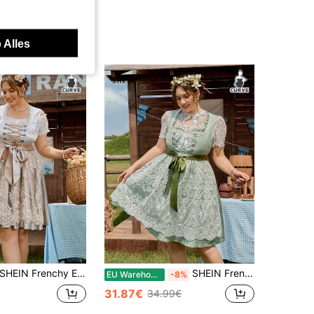
 Alles
EIN Frenchy Elegante blauw-witte zomerdirndl voor dames in grote maten, traditionele Duitse Oktoberfest-jurk in Franse landelijke stijl met kanten stiksels en striksluiting, outfit
SHEIN Frenchy Plus Size Dames Ruffle Trim Strikband Mouwloos Elegant Kant Stiksel Dirndl, Duits, Oktoberfest, Traditionele Jurk
EU Warehouse
-8%
31.87€
34.99€