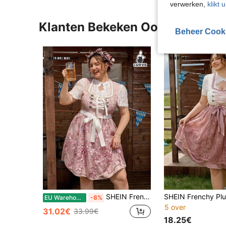
verwerken,
klikt 
Klanten Bekeken Ook
Beheer Cook
SHEIN Frenchy Plus-size traditionele kant patchwork jacquardstof A-lijn taille getailleerd vierkante halsjurk, geschikt voor Oktoberfest, Dirndl
EU Warehouse
-8%
5 over
31.02€
33.99€
18.25€