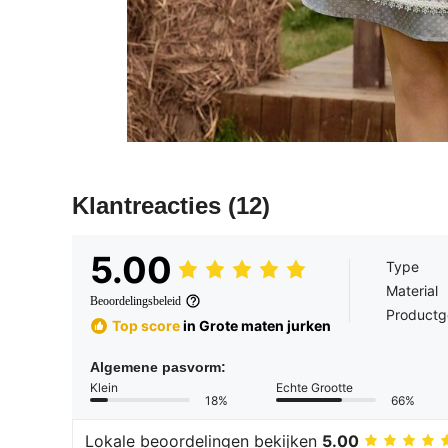
Klantreacties
(12)
5.00
Type
Material
Beoordelingsbeleid
Productg
Top score
in Grote maten jurken
Algemene pasvorm:
Klein
Echte Grootte
18%
66%
Lokale beoordelingen bekijken
5.00