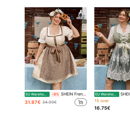
SHEIN Frenchy Franse plus size kleurblok tailleband elegante dirndl, Duits, Oktoberfest, traditionele jurk, dirndl
SHEIN Frenchy Plus Size Elegante Vintage Luxe Kant
EU Warehouse
-8%
EU Warehouse
15 over
31.87€
34.99€
16.75€