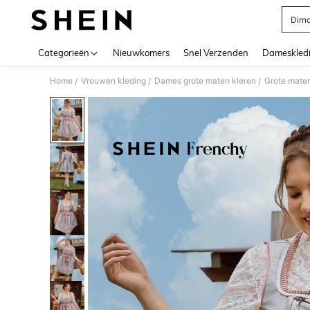
Dirn
Use up 
Categorieën
Nieuwkomers
Snel Verzenden
Dameskled
Home
Vrouwen kleding
Dames grote maten kleren
Grote maten
/
/
/