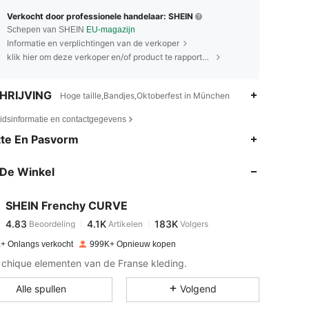
Verkocht door professionele handelaar: SHEIN
Schepen van SHEIN
EU-magazijn
Informatie en verplichtingen van de verkoper
klik hier om deze verkoper en/of product te rapporteren.
HRIJVING
Hoge taille,Bandjes,Oktoberfest in München
eidsinformatie en contactgegevens
4.83
4.1K
183K
te En Pasvorm
De Winkel
4.83
4.1K
183K
SHEIN Frenchy CURVE
4.83
4.1K
183K
Beoordeling
Artikelen
Volgers
o***e
betaalde
1 dag geleden
+ Onlangs verkocht
999K+ Opnieuw kopen
4.83
4.1K
183K
ol chique elementen van de Franse kleding.
Alle spullen
Volgend
4.83
4.1K
183K