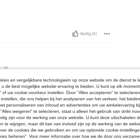
Nuttig (0)
:
1XL
ies en vergelijkbare technologieën op onze website om de dienst te l
u de best mogelijke website-ervaring te bieden. U kunt op elk moment 
" of uw cookie-voorkeur instellen. Door "Alles accepteren" te selecteren,
 instellen, die ons helpen bij het analyseren van het verkeer, het bied
Nuttig (0)
n het personaliseren van inhoud en advertenties om uw winkelervaring bi
"Alles weigeren" te selecteren, staat u alleen het gebruik van strikt noo
odig zijn voor de werking van onze website. U kunt deze uitschakelen 
en Bekijken
en te wijzigen, maar dit kan van invloed zijn op de werking van de web
ver de cookies die we gebruiken en om uw optionele cookie-instellinge
okies beheren". Voor meer informatie over hoe we de door ons verzam