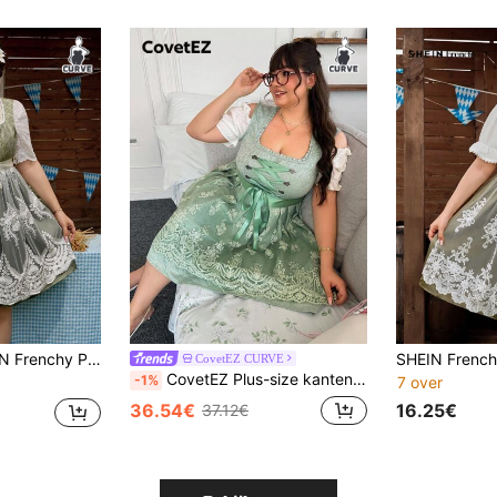
 Patchwork Getailleerde Taille Vierkante Hals A-Lijn Groene Jurk, Oktoberfest Dirndl Wit, Zomer, Jaren 20, Flowy, Herfst
CovetEZ CURVE
CovetEZ Plus-size kanten patchwork jurk met strikceintuur, geschikt voor Oktoberfest en Dirndl
-1%
7 over
16.25€
36.54€
37.12€