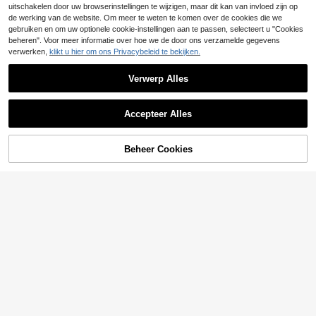
uitschakelen door uw browserinstellingen te wijzigen, maar dit kan van invloed zijn op
de werking van de website. Om meer te weten te komen over de cookies die we
10
gebruiken en om uw optionele cookie-instellingen aan te passen, selecteert u "Cookies
beheren". Voor meer informatie over hoe we de door ons verzamelde gegevens
EMERY ROSE Zomerj
EU Warehouse
verwerken,
klikt u hier om ons Privacybeleid te bekijken.
22
urk in geel geruit model met ronde
.77€
hals, korte mouwen en losse pasvo
rm voor dames in grote maten, met
Verwerp Alles
zakken.
Toon vergelijkbare artikelen die op voorraad zijn
Zie alle
Accepteer Alles
ROMWE
Sorry, dit product is uitverkocht.
ROMWE Goth Sexy gotische maxi-j
32
urk met diepe V-hals, klokmouwen,
.29€
Beheer Cookies
UITVERKOCHT
asymmetrische zoom, contrasteren
de kanten details, getailleerde taille
en middellange lengte
16
SHEIN LUNE Plus Siz
EU Warehouse
16
e Vakantie Casual Cadeau Geomet
.33€
rische Print Notch Neck Vleermuis