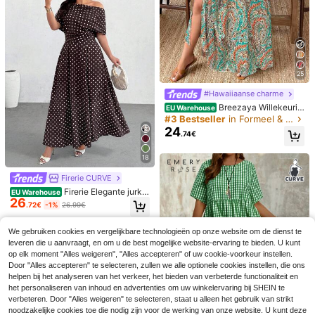
Modelyn Plus-size damesjurk met b
loemenjacquard, lange mouwen en
2 over
gerimpelde taille, elegante jurk
42
.74€
25
#Hawaiiaanse charme
Breezaya Willekeurig
EU Warehouse
e bloemenprint, diep geplooide taill
#3 Bestseller
in Formeel & Avond Grote maten Jurken
eband, plus size dames strandjurk
24
.74€
18
15
Firerie CURVE
Firerie Elegante jurk v
EU Warehouse
#Zachte salie
26
oor dames in grote maten met asym
.72€
-1%
26.99€
Fleurora Plus size effe
EU Warehouse
metrische schouder, korte mouwen,
30
n jurk met ronde hals en geplooide
.49€
polkadotprint en geplooid ontwerp
zoom, modieus voor de zomer of ee
We gebruiken cookies en vergelijkbare technologieën op onze website om de dienst te
n verjaardag.
leveren die u aanvraagt, en om u de best mogelijke website-ervaring te bieden. U kunt
op elk moment "Alles weigeren", "Alles accepteren" of uw cookie-voorkeur instellen.
Firerie CURVE
Door "Alles accepteren" te selecteren, zullen we alle optionele cookies instellen, die ons
helpen bij het analyseren van het verkeer, het bieden van verbeterde functionaliteit en
Firerie Elegante jurk v
EU Warehouse
36
oor dames met een maatje meer, eff
het personaliseren van inhoud en advertenties om uw winkelervaring bij SHEIN te
.99€
en kleur, opstaande kraag, korte mo
verbeteren. Door "Alles weigeren" te selecteren, staat u alleen het gebruik van strikt
uwen en plooien.
noodzakelijke cookies toe die nodig zijn voor de werking van onze website. U kunt deze