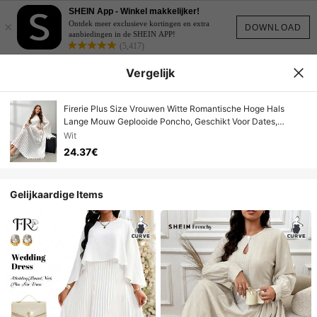
SHEIN App - Winkel makkelijker!
×
Ontdek meer exclusieve kortingen en extra
DOWNLOAD
aanbiedingen in de SHEIN APP!
(5,417)
Vergelijk
Firerie Plus Size Vrouwen Witte Romantische Hoge Hals
Lange Mouw Geplooide Poncho, Geschikt Voor Dates,
Bruiloften, Belangrijke Gelegenheden, Nieuwjaar Nieuwe
Wit
Jurk
24.37€
Gelijkaardige Items