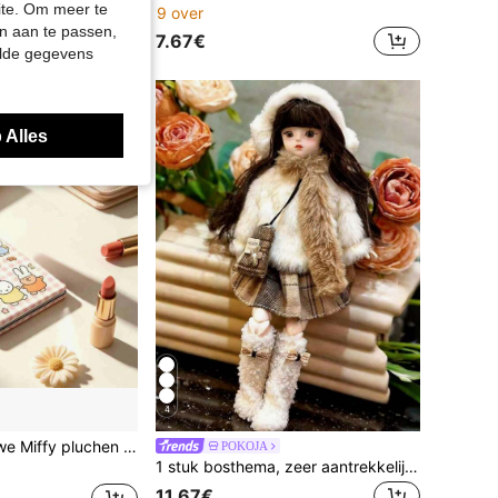
site. Om meer te
9 over
n aan te passen,
7.67€
elde gegevens
 Alles
4
1 stuk 2026 nieuwe Miffy pluchen pop, schattig & zeer aantrekkelijk, geschikt voor verjaardag, feest, vakantie, fan cadeau, verrassingspop, voor vrienden en familie, willekeurige stijl
POKOJA
1 stuk bosthema, zeer aantrekkelijke 30 cm BJD-outfitset voor meisjes, enkele pop, prinsessenfiguur, cadeau voor tieners, verzamelaars, verjaardagsfeestjes
11.67€