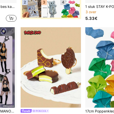
2
3
4
1 stuk reusachtige blauwe bes kaas langzaam stijgende squishy stressverlichtend speelgoed, populair zacht schattig draagbaar knijpspeelgoed, geschikt voor klaslokaal decoratie, schattig cadeau voor terug naar school, geschikt voor ASMR, ADHD squishy fans
3 over
5.33€
#4 Bestseller
annen en Vrouwen, Kerst, Halloween, Feestdagen Cadeaus
POKOJA
7 over