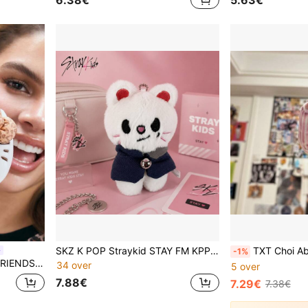
6.38€
5.63€
SKZ K POP Straykid STAY FM KPP Anime Cartoon Sleutelhanger SKZ 5'CLOCK Mini Hanger MIMI Pop Muziekfestival Benodigdheden Fan Collectie Cadeaus Verjaardagscadeau Valentijnsdagcadeau
TXT Choi Abstracte Pop met Afneembare Ledematen en Skeletf
-1%
nodigdheden bevatten, kan aan de tas worden gehangen
34 over
5 over
7.88€
7.29€
7.38€