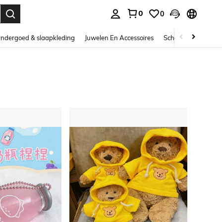
0
0
nden. Press Enter to select.
ndergoed & slaapkleding
Juwelen En Accessoires
Schoonheid & gezo