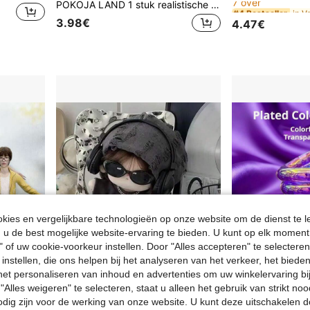
POKOJA LAND 1 stuk realistische mini chocolade sleutelhanger in Koreaanse stijl, knapperige chocoladereep ijscharm, tascharm, schattige accessoires met voedselthema voor meisjes, cadeau
#4 Bestseller
#4 Bestseller
7 over
7 over
3.98€
4.47€
#4 Bestseller
7 over
ies en vergelijkbare technologieën op onze website om de dienst te l
u de best mogelijke website-ervaring te bieden. U kunt op elk moment 
" of uw cookie-voorkeur instellen. Door "Alles accepteren" te selecteren,
 instellen, die ons helpen bij het analyseren van het verkeer, het bied
n het personaliseren van inhoud en advertenties om uw winkelervaring bi
"Alles weigeren" te selecteren, staat u alleen het gebruik van strikt noo
odig zijn voor de werking van onze website. U kunt deze uitschakelen 
30 cm nieuw CORTI Gold Sponsor Serie 5 Abstract K-Pop Boyband beeldje, beweegbaar draadframe skelet met beweegbare armen en benen, decoratief knutselwerk, geschikt voor feestjes, verjaardagscadeaus en presentjes.
10cm/20cm Poppenkleding Collectie, Hip Hop Mode Stijl Outfit Sets, Poppenkleding voor Verkleedpartijtjes, Schattige Spullen, Kleding voor Knuffeldieren en Pluche, Feestcadeautjes, Verjaardagscadeaus (Pop Niet Inbegrepen)