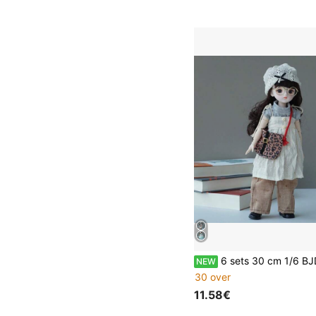
6 sets 30 cm 1/6 BJD-poppen met kleding, schoenen en tassen, ball jointed modepoppen, geschikt 
NEW
30 over
11.58€