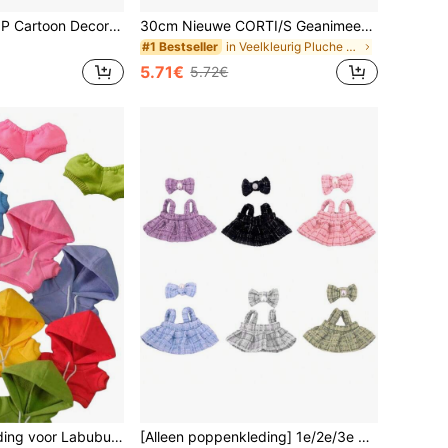
1 stuk STAY K-POP Cartoon Decoratieve Haarelastiek Leden Muziekfestival Merchandise Fan Collectie Cadeau
30cm Nieuwe CORTI/S Geanimeerde Beweegbare Figuur, Volledig Gearticuleerd - Perfect Cadeau Voor Vriend/Vriendin, Slaapkamer Decoratie, Beste Verjaardagscadeau, Kerstcadeau
in Veelkleurig Pluche en gevulde collecties voor t
#1 Bestseller
5.71€
5.72€
in Veelkleurig Pluche en gevulde collecties voor t
in Veelkleurig Pluche en gevulde collecties voor t
#9 Bestseller
17cm Poppenkleding voor Labubu, de Monster Outfit Accessoires Kleding DIY Kindercadeau Kleurrijke Hoodie Poppenaccessoire
[Alleen poppenkleding] 1e/2e/3e generatie hanger voor Labubu-kleding, zwarte camisolejurk met strikaccessoire set, Bubu-poppenoutfit
12 over