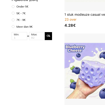
Onder 5€
5€ - 7€
23 over
7€ - 9€
4.28€
Meer dan 9€
Min:
Max:
Ok