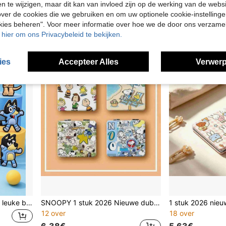
en te wijzigen, maar dit kan van invloed zijn op de werking van de web
27 over
4.22€
ver de cookies die we gebruiken en om uw optionele cookie-instellinge
3.51€
okies beheren". Voor meer informatie over hoe we de door ons verzam
u hier om ons Privacybeleid te bekijken.
ies
Accepteer Alles
Verwerp
1 set/12 stuks kleurrijke en leuke bedeltjes met afbeeldingen van Bingo en vrienden, perfect voor kamerdecoratie, ideaal voor doe-het-zelfprojecten, creatieve personalisatie en unieke cadeau-ideeën voor fans, de perfecte feestartikelen (willekeurige stijl)
SNOOPY 1 stuk 2026 Nieuwe dubbelzijdige spiegel, draagbare make-upspiegel, één platte spiegel en één vergrotende spiegel, prachtige bedrukte behuizing met afgerond ontwerp, compact en gemakkelijk op te bergen, cadeau voor vrienden en familie (willekeurige stijl)
12 over
18 over