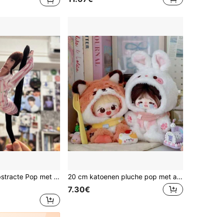
rame, Beweegbaar Interessant Beeldje, Fan Cadeau, Verjaardagscadeau, Kerstcadeau
20 cm katoenen pluche pop met afneembare outfits, super schattige vos/konijn knuffel, perfect verjaardagscadeau voor je beste vriend(in) - ideaal cadeau voor poppenliefhebbers!
7.30€