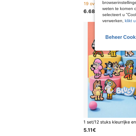
browserinstelling
19 over
weten te komen o
6.68€
selecteert u "Co
verwerken,
klikt 
Beheer Cook
5.11€