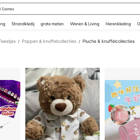
ni Dames
and down arrow keys to navigate search Recente zoekopdracht and Zoeken en Vi
ing
Strandkledij
grote maten
Wonen & Living
Herenkleding
O
Feestjes
Poppen & knuffelcollecties
Pluche & knuffelcollecties
/
/