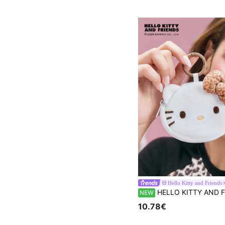
Hello Kitty and Friends
HELLO KITTY AND FRIENDS | SHEIN 1 stuk schattige cartoon-kleine tas, driedimensionale vorm, kan munten, kaarten, sleutels en andere be
NEW
10.78€