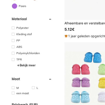
Paars
Materiaal
Polyester
5.12€
Kleding stof
1 jaar geleden opgerich
PP
ABS
Polyvinylchloriden
TPR
Bekijk meer
Maat
M
L
een maat
Prijsbereik (EUR)