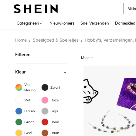
Biki
Use up 
Categorieën
Nieuwkomers
Snel Verzenden
Dameskled
Home
Speelgoed & Spelletjes
Hobby's, Verzamelingen, 
/
/
Filteren
Meer
Kleur
Veel
Zwart
kleurig
Wit
Roze
Blauw
Grijs
Groen
Rood
Geel
Bruin