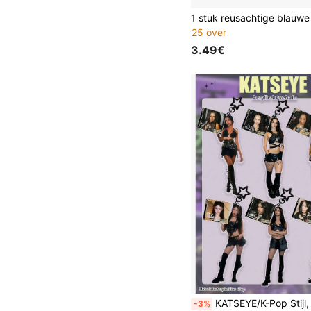
25 over
3.49€
KATSEYE/K-Pop Stijl, MANON, MEGAN, LARA, SOPHIA, DANIELA, YOOCHAE, Acryl Sleutelhanger, Gepersonaliseerde Auto/Kaart/Tas Hangende Decoratie Accessoires, Geschikt voor M
-3%