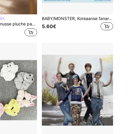
BABY/MONSTER, Koreaanse fanart, Ahyeon, Asa, Rora, Chiquita, Ruka, Pharita, Acryl sleutelhangertje, Gepersonaliseerde auto-/kaart-/tasdecoratie, Geschikt voor mannen en vrouwen, Kerst, Halloween, Vakantiecadeaus
fe
chikt voor thuis, Halloween, Kerstmis, Thanksgiving en als verjaardagscadeau.
5.60€