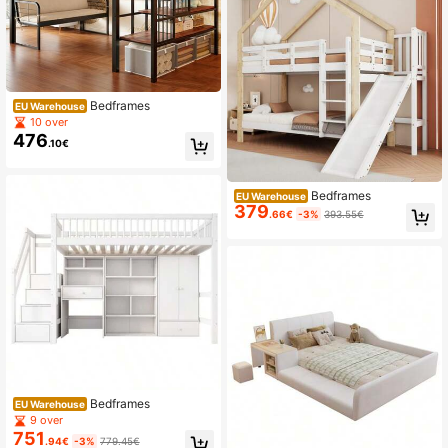
Bedframes
EU Warehouse
10 over
476
.10€
Bedframes
EU Warehouse
379
.66€
-3%
393.55€
Bedframes
EU Warehouse
9 over
751
.94€
-3%
779.45€