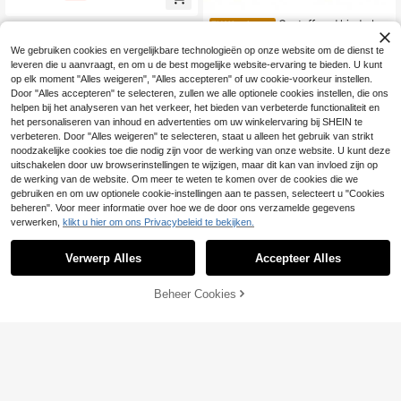
Gestoffeerd kinderbe
EU Warehouse
d met bureau en krukje, met opberg
5 over
plank, zacht hoofdeinde, kinderbed
We gebruiken cookies en vergelijkbare technologieën op onze website om de dienst te
395
.81€
-2%
405.59€
met houten lattenbodem, fluweel, w
leveren die u aanvraagt, en om u de best mogelijke website-ervaring te bieden. U kunt
it, 140x200cm
op elk moment "Alles weigeren", "Alles accepteren" of uw cookie-voorkeur instellen.
4-5 werkdagen
Door "Alles accepteren" te selecteren, zullen we alle optionele cookies instellen, die ons
helpen bij het analyseren van het verkeer, het bieden van verbeterde functionaliteit en
het personaliseren van inhoud en advertenties om uw winkelervaring bij SHEIN te
verbeteren. Door "Alles weigeren" te selecteren, staat u alleen het gebruik van strikt
noodzakelijke cookies toe die nodig zijn voor de werking van onze website. U kunt deze
uitschakelen door uw browserinstellingen te wijzigen, maar dit kan van invloed zijn op
de werking van de website. Om meer te weten te komen over de cookies die we
gebruiken en om uw optionele cookie-instellingen aan te passen, selecteert u "Cookies
beheren". Voor meer informatie over hoe we de door ons verzamelde gegevens
verwerken,
klikt u hier om ons Privacybeleid te bekijken.
Bedbodems en -funda
EU Warehouse
menten
10 over
341
Verwerp Alles
Accepteer Alles
.10€
TOEVOEGEN AAN
Beheer Cookies
SHOP NU
WINKELWAGEN
Gestoffeerd bed, 2-in
EU Warehouse
332
-1 voetenbank, uitschuifbare slaap
.92€
bank, eenpersoonsbed, zacht bed, t