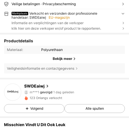
Veilige betalingen · Privacybescherming
Verkocht en verzonden door professionele
Marktplaats
handelaar: SWDEaiwj
EU-magazijn
Informatie en verplichtingen van de verkoper
klik hier om deze verkoper en/of product te rapporteren.
Productdetails
Materiaal:
Polyurethaan
Bekijk meer
Veiligheidsinformatie en contactgegevens
128 Volgers
4.33
SWDEaiwj
128 Volgers
4.33
m***1
gevolgd
1 dag geleden
128 Volgers
4.33
123 Onlangs verkocht
128 Volgers
4.33
Volgend
Alle spullen
128 Volgers
4.33
Misschien Vindt U Dit Ook Leuk
128 Volgers
4.33