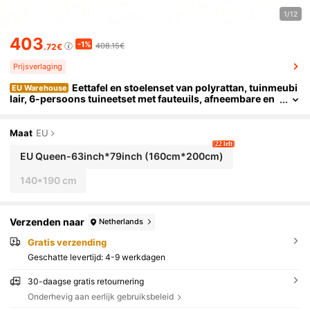
1/12
403
-1%
408.15€
.72€
Prijsverlaging
Eettafel en stoelenset van polyrattan, tuinmeubi
EU Warehouse
lair, 6-persoons tuineetset met fauteuils, afneembare en
wasbare stoffen hoezen
Maat
EU
22 left
EU Queen-63inch*79inch
(160cm*200cm)
140*190 cm
Verzenden naar
Netherlands
Gratis verzending
Geschatte levertijd:
4-9 werkdagen
30-daagse gratis retournering
Onderhevig aan eerlijk gebruiksbeleid