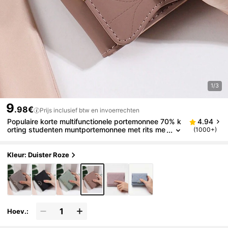
1/3
9
.98€
Prijs inclusief btw en invoerrechten
Populaire korte multifunctionele portemonnee 70% k
4.94
orting studenten muntportemonnee met rits me
(1000+)
erdere kaartsleuven ID-opbergtas dagelijkse re
is korte portemonnee
Kleur: Duister Roze
Hoev.: