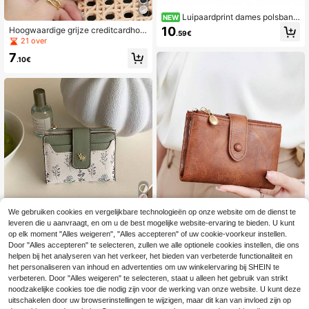
Luipaardprint dames polsbandj
NEW
e portemonnee, grote capaciteit dru
10
Hoogwaardige grijze creditcardhou
.59€
kknop rits muntentas, meerdere kaa
der met elegant pruimenbloesembor
21 over
rtsleuven met afneembare polsband
duurselpatroon, handig mee te nem
voor dagelijks & reisgebruik
7
en, meerdere kaartsleuven en munt
.10€
portemonnee met ritsontwerp, afne
embaar, multifunctionele grote capa
citeit damesportemonnee, clutch, or
ganizer
We gebruiken cookies en vergelijkbare technologieën op onze website om de dienst te
5
leveren die u aanvraagt, en om u de best mogelijke website-ervaring te bieden. U kunt
op elk moment "Alles weigeren", "Alles accepteren" of uw cookie-voorkeur instellen.
dongdong
10
Door "Alles accepteren" te selecteren, zullen we alle optionele cookies instellen, die ons
Portemonnee met metalen bladmoti
helpen bij het analyseren van het verkeer, het bieden van verbeterde functionaliteit en
MIYIN Vintage portemonnee met kn
ef en knoopsluiting, minimalistische
8
.09€
-2%
8.28€
oopsluiting, zakelijke casual stijl, m
het personaliseren van inhoud en advertenties om uw winkelervaring bij SHEIN te
mode, korte portemonnee voor dam
10
.97€
-1%
11.18€
eerdere kaartsleuven, muntvakje, c
es, mini-portemonnee, kleine porte
verbeteren. Door "Alles weigeren" te selecteren, staat u alleen het gebruik van strikt
ompact drievoudig opvouwbaar ont
monnee, schattige portemonnee, M
noodzakelijke cookies toe die nodig zijn voor de werking van onze website. U kunt deze
werp, korte portemonnee, retro port
oederdagcadeau, onmisbaar op een
uitschakelen door uw browserinstellingen te wijzigen, maar dit kan van invloed zijn op
emonnee met ritssluiting, modieuze
cruise, leuke spullen, geldclip, stran