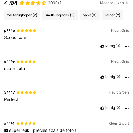
4.94
(1000+)
Meer bekijken
zal terugkopen
(2)
snelle logistiek
(2)
basis
(3)
reizen
(2)
p***e
Kleur: Grijs
Soooo
cute
Nuttig
(0)
s***e
Kleur: Grijs
super
cute
Nuttig
(0)
3***7
Kleur: Groen
Perfect
Nuttig
(0)
a***4
Kleur: Zwart
super
leuk
,
precies
zoals
de
foto
!