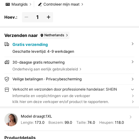
Maatgids
Controleer mijn maat
Hoev.:
Verzenden naar
Netherlands
Gratis verzending
Geschatte levertijd:
4-9 werkdagen
30-daagse gratis retournering
Onderhevig aan eerlijk gebruiksbeleid
Veilige betalingen · Privacybescherming
Verkocht en verzonden door professionele handelaar: SHEIN
Informatie en verplichtingen van de verkoper
klik hier om deze verkoper en/of product te rapporteren.
Model draagt:
1XL
Lengte:
173.0
Boezem:
99.0
Taille:
74.0
Heupen:
118.0
Productdetails