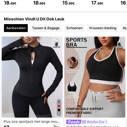
18
18
15
17
16
.49€
.99€
.99€
.49€
359K Volgers
4.86
Misschien Vindt U Dit Ook Leuk
359K Volgers
4.86
Aanbevelen
Tassen & Bagage
Schoenen
Vrouwen kleding
Ac
359K Volgers
4.86
359K Volgers
4.86
359K Volgers
4.86
359K Volgers
4.86
5
Plus size sportjack met lange mouw
Rhythm Era
en en ritssluiting voor dames, nauw