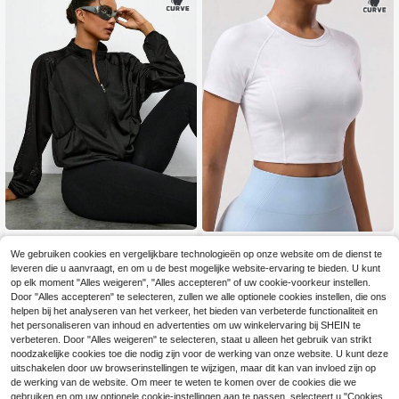
Voyena
SOLEA COVE
We gebruiken cookies en vergelijkbare technologieën op onze website om de dienst te
Voyena Plus Size Dames Sportjack
Solea Cove Dames Plus Size
NEW
leveren die u aanvraagt, en om u de best mogelijke website-ervaring te bieden. U kunt
met Hoge Hals, Sexy Transparante
Kort Strak T-shirt, Korte Mouwen, Y
16
13
.99€
op elk moment "Alles weigeren", "Alles accepteren" of uw cookie-voorkeur instellen.
.99€
Mesh Top, Met Zakken, Lange Mou
oga, Fitness, Workout, Hardlopen, C
Door "Alles accepteren" te selecteren, zullen we alle optionele cookies instellen, die ons
wen Sportjack, Geschikt voor Hardl
asual Wear
open, Fitness, Buitenactiviteiten
helpen bij het analyseren van het verkeer, het bieden van verbeterde functionaliteit en
het personaliseren van inhoud en advertenties om uw winkelervaring bij SHEIN te
verbeteren. Door "Alles weigeren" te selecteren, staat u alleen het gebruik van strikt
noodzakelijke cookies toe die nodig zijn voor de werking van onze website. U kunt deze
uitschakelen door uw browserinstellingen te wijzigen, maar dit kan van invloed zijn op
de werking van de website. Om meer te weten te komen over de cookies die we
gebruiken en om uw optionele cookie-instellingen aan te passen, selecteert u "Cookies