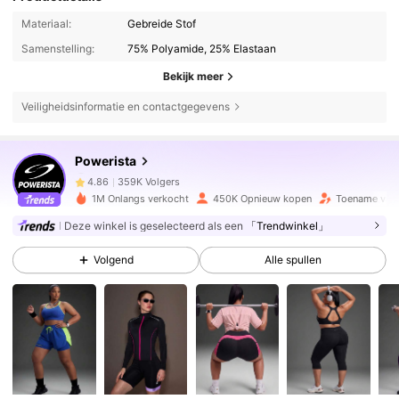
Materiaal:
Gebreide Stof
Samenstelling:
75% Polyamide, 25% Elastaan
Bekijk meer
Veiligheidsinformatie en contactgegevens
359K Volgers
4.86
Powerista
359K Volgers
4.86
1M Onlangs verkocht
450K Opnieuw kopen
Toename van 
Deze winkel is geselecteerd als een
「Trendwinkel」
359K Volgers
4.86
Volgend
Alle spullen
359K Volgers
4.86
359K Volgers
4.86