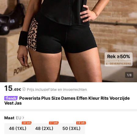
1/8
15
.49€
Prijs inclusief btw en invoerrechten
Powerista Plus Size Dames Effen Kleur Rits Voorzijde
Vest Jas
Maat
EU
38 left
37 left
18 left
46
(1XL)
48
(2XL)
50
(3XL)