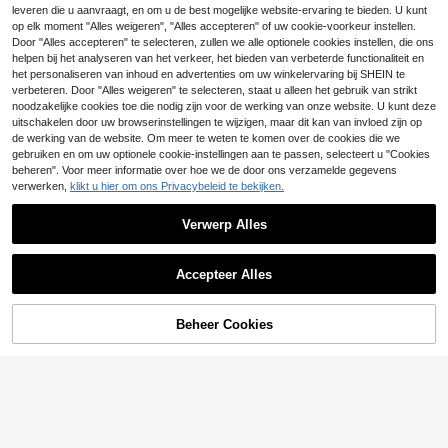
12
12
leveren die u aanvraagt, en om u de best mogelijke website-ervaring te bieden. U kunt
Badkamerspiegel, Keukenraam, Kle
uterklas, Woonkamer Balkon, Kanto
op elk moment "Alles weigeren", "Alles accepteren" of uw cookie-voorkeur instellen.
Ecommerc3 Op maat
Ecommerc3 Op maat
EU Warehouse
EU Warehouse
orglasdeur, Huisfeest Decoratie
Door "Alles accepteren" te selecteren, zullen we alle optionele cookies instellen, die ons
gemaakt doorschijnend rolgordijn f
gemaakt doorschijnend rolgordijn,
20 over
20 over
helpen bij het analyseren van het verkeer, het bieden van verbeterde functionaliteit en
1 stuk effen verduisteringsgordijn,
ormaat 135x175 - Eenvoudige inst
maat 100x175 - Rolgordijn, eenvou
61
55
modern minimalistisch zonwering/t
het personaliseren van inhoud en advertenties om uw winkelervaring bij SHEIN te
allatie Rolgordijn stof maat 132x17
dige installatie, stofmaat 97x170
.12€
.92€
5
.07€
5.08€
hermisch isolerend keukengordijn,
0
verbeteren. Door "Alles weigeren" te selecteren, staat u alleen het gebruik van strikt
geschikt voor woonkamer, slaapka
noodzakelijke cookies toe die nodig zijn voor de werking van onze website. U kunt deze
mer, keuken, huisdecoratie, kameri
uitschakelen door uw browserinstellingen te wijzigen, maar dit kan van invloed zijn op
nrichting
de werking van de website. Om meer te weten te komen over de cookies die we
gebruiken en om uw optionele cookie-instellingen aan te passen, selecteert u "Cookies
beheren". Voor meer informatie over hoe we de door ons verzamelde gegevens
verwerken,
klikt u hier om ons Privacybeleid te bekijken.
Verwerp Alles
Toon vergelijkbare artikelen die op voorraad zijn
Zie alle
Set van 2 elegante gordijnbinders m
et imitatieparelbloemen en verstelb
4
Accepteer Alles
.58€
are gordijnringen, woondecoratie v
Sorry, dit product is uitverkocht.
oor een gezellige sfeer.
12
11
Ecommerc3 Op maat
Ecommerc3 Op maat
Beheer Cookies
EU Warehouse
EU Warehouse
UITVERKOCHT
gemaakt doorschijnend rolgordijn f
gemaakt doorschijnend rolgordijn,
1pc Vintage Ster & Maan Metalen G
20 over
20 over
ormaat 155x175 - Eenvoudige insta
maat 180x175 - Rolgordijn, eenvou
ordijnclip, Geschikt Voor Woonkame
4
63
66
.53€
llatie Rolgordijn stof maat 152x170
dige installatie, stofmaat 177x170
.92€
.25€
r, Slaapkamer, Studeerkamer Huisd
ecoratie