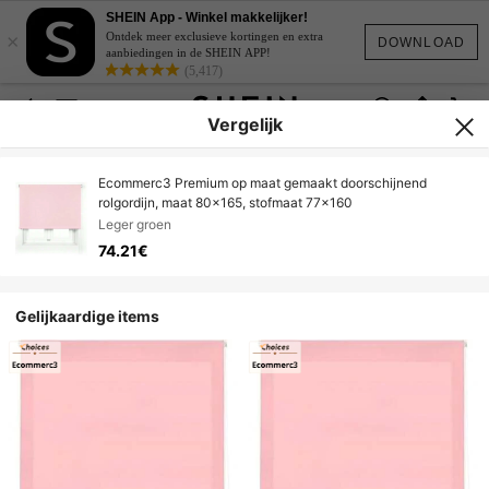
SHEIN App - Winkel makkelijker!
×
Ontdek meer exclusieve kortingen en extra
DOWNLOAD
aanbiedingen in de SHEIN APP!
(5,417)
Vergelijk
Ecommerc3 Premium op maat gemaakt doorschijnend
rolgordijn, maat 80x165, stofmaat 77x160
Leger groen
74.21€
Gelijkaardige items