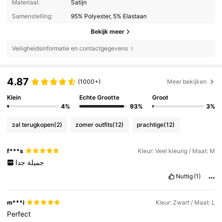
Materiaal:
Satijn
Samenstelling:
95% Polyester, 5% Elastaan
Bekijk meer
Veiligheidsinformatie en contactgegevens
4.87
(1000+)
Meer bekijken
Klein
Echte Grootte
Groot
4%
93%
3%
zal terugkopen
(2)
zomer outfits
(12)
prachtige
(12)
f***s
Kleur: Veel kleurig / Maat: M
جميلة
جدا
Nuttig
(1)
m***i
Kleur: Zwart / Maat: L
Perfect