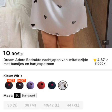
1/6
10
.99€
Dream Adore Bedrukte nachtjapon van imitatiezijde
4.87
met bandjes en hartjespatroon
(1000+)
Kleur: Wit
Maat
:
EU
Standaard
36
(S)
38
(M)
40/42
(L)
44
(XL)