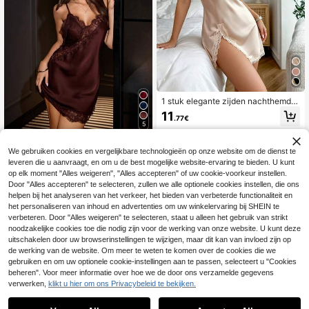
1 stuk elegante zijden nachthemd
met kanten rand, sexy nachthemd
11
.77€
met spaghettibandjes en split, mini
5
malistische sexy stijl, willekeurige k
antrichting, geschikt voor thuisgebr
SilkySpell
uik
We gebruiken cookies en vergelijkbare technologieën op onze website om de dienst te
SilkySpell Satijnen ca
EU Warehouse
leveren die u aanvraagt, en om u de best mogelijke website-ervaring te bieden. U kunt
misole nachtjurk met kanten afwerk
12
op elk moment "Alles weigeren", "Alles accepteren" of uw cookie-voorkeur instellen.
.86€
ing, sexy en elegante nachtkleding
Door "Alles accepteren" te selecteren, zullen we alle optionele cookies instellen, die ons
helpen bij het analyseren van het verkeer, het bieden van verbeterde functionaliteit en
het personaliseren van inhoud en advertenties om uw winkelervaring bij SHEIN te
Toon vergelijkbare artikelen die op voorraad zijn
Zie alle
verbeteren. Door "Alles weigeren" te selecteren, staat u alleen het gebruik van strikt
noodzakelijke cookies toe die nodig zijn voor de werking van onze website. U kunt deze
uitschakelen door uw browserinstellingen te wijzigen, maar dit kan van invloed zijn op
de werking van de website. Om meer te weten te komen over de cookies die we
gebruiken en om uw optionele cookie-instellingen aan te passen, selecteert u "Cookies
beheren". Voor meer informatie over hoe we de door ons verzamelde gegevens
verwerken,
klikt u hier om ons Privacybeleid te bekijken.