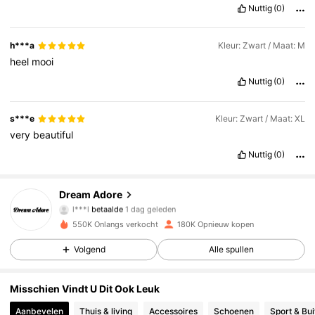
Nuttig
(0)
h***a
Kleur: Zwart / Maat: M
heel
mooi
Nuttig
(0)
s***e
Kleur: Zwart / Maat: XL
very
beautiful
Nuttig
(0)
Dream Adore
92K Volgers
4.90
l***l
betaalde
1 dag geleden
550K Onlangs verkocht
180K Opnieuw kopen
92K Volgers
4.90
Volgend
Alle spullen
Misschien Vindt U Dit Ook Leuk
92K Volgers
4.90
Aanbevelen
Thuis & living
Accessoires
Schoenen
Sport & Bu