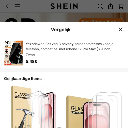
Vergelijk
Yezodawee Set van 3 privacy screenprotectors voor je
telefoon, compatibel met iPhone 17 Pro Max [6,9 inch].
Beschermt tegen breuken en stoten. De privacyfunctie zorgt
Zwart
ervoor dat het scherm alleen van voren zichtbaar is. De
5.48€
antireflectie- en anti-vingerafdrukcoating vermindert
vermoeidheid van de ogen en houdt het scherm schoon.
Essentiële dagelijkse bescherming voor op kantoor en thuis.
Gelijkaardige Items
Een perfect cadeau voor Moederdag.