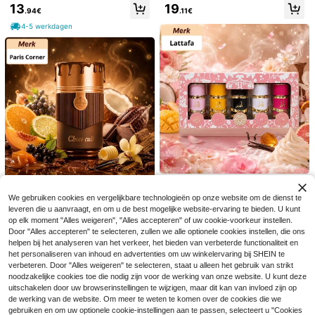
Parfum 100ML Luxe Langdurige Bl
13
19
.94€
.11€
oemige Houtachtige Muskus Unise
x Parfum
4-5 werkdagen
KAYALI
KAYALI Parfum
EU Warehouse
#1 Bestseller
in Zoete geur Parfum
17
.88€
Lattafa
Yves Saint Laurent
LATTAFA - YARA CO
Paris Corner
We gebruiken cookies en vergelijkbare technologieën op onze website om de dienst te
EU Warehouse
Yves Saint Laurent M
EU Warehouse
LLECTION 30ML * 5 - EAU DE PAR
leveren die u aanvraagt, en om u de best mogelijke website-ervaring te bieden. U kunt
18
PARIS CORNER – Min
EU Warehouse
YSLF Eau De Parfum 100 ml – Wood
.99€
74
FUM
op elk moment "Alles weigeren", "Alles accepteren" of uw cookie-voorkeur instellen.
istry of Gourmand Choco Cult – Uni
.62€
12 over
y Floral & Fresh Citrus Notes, Long-
sex Eau de Parfum
4-5 werkdagen
Door "Alles accepteren" te selecteren, zullen we alle optionele cookies instellen, die ons
Lasting Masculine Fragrance, Sophi
14
.24€
sticated Matte Black Bottle, Ideal F
helpen bij het analyseren van het verkeer, het bieden van verbeterde functionaliteit en
or Daily Use And Special Occasion
het personaliseren van inhoud en advertenties om uw winkelervaring bij SHEIN te
Bespaar 2.19€
4-5 werkdagen
s, Premium Luxury Gift For Men
verbeteren. Door "Alles weigeren" te selecteren, staat u alleen het gebruik van strikt
EverlyX Seductive Poi
noodzakelijke cookies toe die nodig zijn voor de werking van onze website. U kunt deze
EU Warehouse
son Eau de Parfum 50ml ❤️ Intense
uitschakelen door uw browserinstellingen te wijzigen, maar dit kan van invloed zijn op
14
.73€
-12%
16.92€
vrouwelijke geur met zoete en kruid
de werking van de website. Om meer te weten te komen over de cookies die we
ige noten - Omhullend, sensueel en
gebruiken en om uw optionele cookie-instellingen aan te passen, selecteert u "Cookies