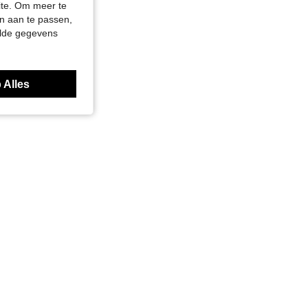
site. Om meer te
n aan te passen,
elde gegevens
 Alles