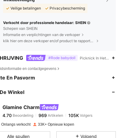
Veilige betalingen
Privacybescherming
Verkocht door professionele handelaar: SHEIN
Schepen van SHEIN
Informatie en verplichtingen van de verkoper
klik hier om deze verkoper en/of product te rapporteren.
HRIJVING
#Rode babydoll
Picknick In Het Voorjaar,Geknoo
eidsinformatie en contactgegevens
4.70
969
105K
te En Pasvorm
De Winkel
4.70
969
105K
Glamine Charm
4.70
969
105K
Beoordeling
Artikelen
Volgers
l***3
betaalde
1 dag geleden
 Onlangs verkocht
33K+ Opnieuw kopen
4.70
969
105K
Alle spullen
Volgend