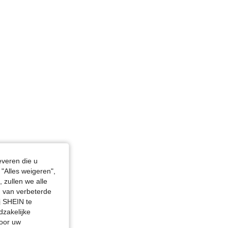
, Kleur: Veel kleurig, Maat: S
everen die u
"Alles weigeren",
 zullen we alle
en van verbeterde
j SHEIN te
dzakelijke
door uw