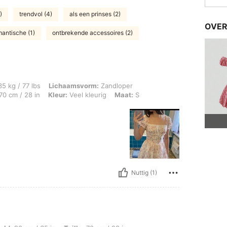
)
trendvol (4)
als een prinses (2)
OVER
mantische (1)
ontbrekende accessoires (2)
s, Lichaamsvorm: Zandloper, Heupen: 80 cm / 31 in, Taille: 55 cm / 22 in, Borstbee
5 kg / 77 lbs
Lichaamsvorm:
Zandloper
70 cm / 28 in
Kleur:
Veel kleurig
Maat:
S
Nuttig (1)