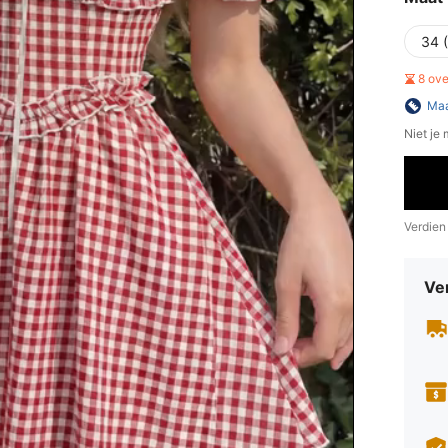
34 
8 ov
Maa
Niet je
Verdien
Ve