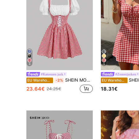
4
5
#Katoenen jurk
#Zomerjurken
SHEIN MOD Vintage blauwe geruite damesjurk
SHEIN PariChic Dames lente/zomer nieuwe Fra
EU Warehouse
-2%
EU Warehouse
23.64€
18.31€
24.25€