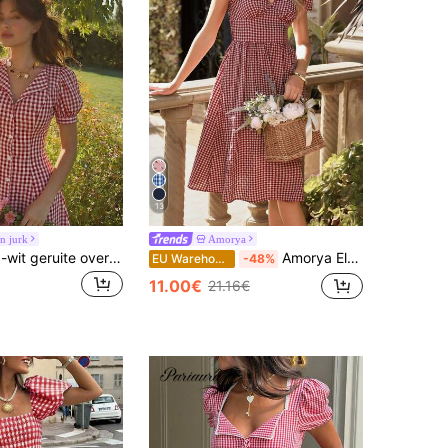
13
n jurk
Amorya
Skyraze Rood-wit geruite overhemdjurk met V-hals en pofmouwen, korte jurk, picknickruitjes, lente-uitje, voorjaarsvakantie, lente/zomer, zomertuin
Amorya Elegante A-lijn jurk met V-hals, korte mouwen, plooien en V-hals voor dames, perfect voor dagelijks gebruik, vakantie of andere gelegenheden, geruit model, lente/zomer
EU Warehouse
-48%
11.00€
21.16€