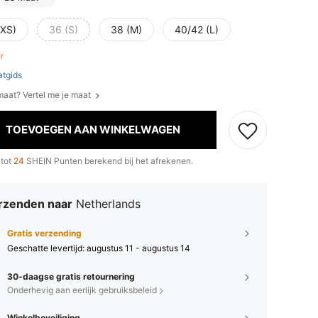
(XS)
36 (S)
38 (M)
40/42 (L)
er
tgids
 maat? Vertel me je maat
TOEVOEGEN AAN WINKELWAGEN
 tot
24
SHEIN Punten berekend bij het afrekenen.
rzenden naar
Netherlands
Gratis verzending
Geschatte levertijd:
augustus 11 - augustus 14
30-daagse gratis retournering
Onderhevig aan eerlijk gebruiksbeleid
Winkelbeveiliging