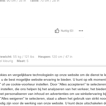
35 in, Taille: 70 cm / 28 in, Heupen: 100 cm / 39 in, Kleur: Veel kleurig, Maat: S
eld:
90 cm / 35 in
Taille:
70 cm / 28 in
Nuttig (0)
/ 121 lbs, Heupen: 120 cm / 47 in, Borstbeeld: 97 cm / 38 in, Taille: 73 cm / 29 in
Gewicht:
55 kg / 121 lbs
Heupen:
120 cm / 47 in
l kleurig
Maat:
S
ies en vergelijkbare technologieën op onze website om de dienst te l
u de best mogelijke website-ervaring te bieden. U kunt op elk moment 
" of uw cookie-voorkeur instellen. Door "Alles accepteren" te selecteren,
Nuttig (0)
 instellen, die ons helpen bij het analyseren van het verkeer, het bied
n het personaliseren van inhoud en advertenties om uw winkelervaring bi
"Alles weigeren" te selecteren, staat u alleen het gebruik van strikt noo
en Bekijken
odig zijn voor de werking van onze website. U kunt deze uitschakelen 