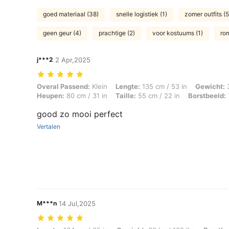
goed materiaal (38)
snelle logistiek (1)
zomer outfits (5
geen geur (4)
prachtige (2)
voor kostuums (1)
ro
j***2
2 Apr,2025
Overal Passend: Klein, Lengte: 135 cm / 53 in, Gewicht: 35 kg / 77 lb
Overal Passend:
Klein
Lengte:
135 cm / 53 in
Gewicht:
3
Heupen:
80 cm / 31 in
Taille:
55 cm / 22 in
Borstbeeld:
good zo mooi perfect
Vertalen
M***n
14 Jul,2025