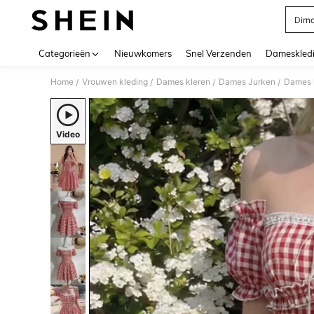
Dirnd
Use up 
Categorieën
Nieuwkomers
Snel Verzenden
Dameskled
Home
Vrouwen kleding
Dames kleren
Dames Jurken
Dames k
/
/
/
/
Video