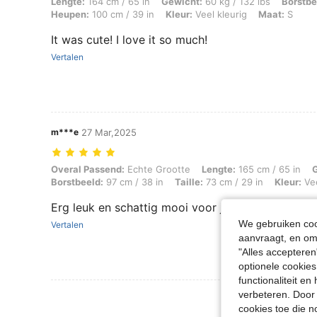
Lengte: 164 cm / 65 in, Gewicht: 60 kg / 132 lbs, Borstbeeld: 90 cm / 
Lengte:
164 cm / 65 in
Gewicht:
60 kg / 132 lbs
Borstbe
Heupen:
100 cm / 39 in
Kleur:
Veel kleurig
Maat:
S
It was cute! I love it so much!
Vertalen
m***e
27 Mar,2025
Overal Passend: Echte Grootte, Lengte: 165 cm / 65 in, Gewicht: 55 kg 
Overal Passend:
Echte Grootte
Lengte:
165 cm / 65 in
Borstbeeld:
97 cm / 38 in
Taille:
73 cm / 29 in
Kleur:
Vee
Erg leuk en schattig mooi voor jongen meiden!
We gebruiken cook
Vertalen
aanvraagt, en om 
"Alles accepteren
optionele cookies
functionaliteit e
verbeteren. Door 
Meer Beoordeling
cookies toe die n