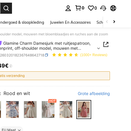
0
0
nden. Press Enter to select.
ndergoed & slaapkleding
Juwelen En Accessoires
Schoonheid & gezo
shoulder model, mouwen met bloemblaadjes en ruches aan de zoom
Glamine Charm Damesjurk met ruitjespatroon,
nprint, off-shoulder model, mouwen met
laadjes en ruches aan de zoom
z260320182367648642718
(1000+ Reviews)
49€
ICE AND AVAILABILITY
atis verzending
:
Rood en wit
Grote afbeelding
EU Maat