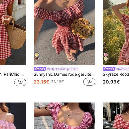
#Felgekleurde jurken
#Katoene
nse stijl schattige vakantie blauw & wit geruite ruches patchwork vierkante kraag mini-jurk
Sunnyshic Dames rode geruite A-lijn mini-jurk met blote schouders en ruches aan de zoom, getailleerde pasvorm, lief en romantisch, perfect voor een strandvakantie, lente/zomer
23.15€
20.99€
23.16€