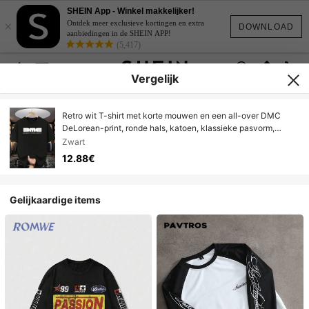
SHEIN App - Winkel makkelijker!
×
Ontdek meer exclusieve kortingen en extra
DOWNLOAD
aanbiedingen in de SHEIN APP!
(5,417)
Vergelijk
Retro wit T-shirt met korte mouwen en een all-over DMC
DeLorean-print, ronde hals, katoen, klassieke pasvorm,
machinewasbaar, voor autoliefhebbers en fashionista's,
Zwart
zomerkleding, Koningsdag
12.88€
Gelijkaardige items