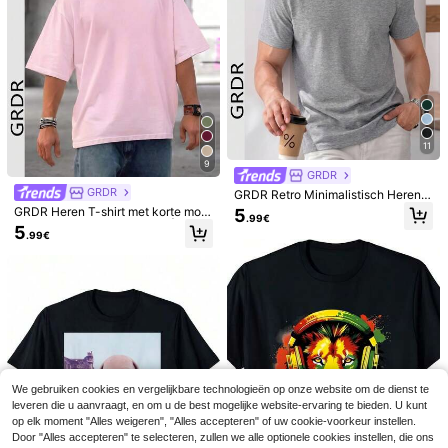
4
"GALLERYY DEPTT
Heren katoenen T-shi
EU Warehouse
EU Warehouse
"T-shirt met patroon en korte mouw
rt, oversized casual zomeroutfit, pri
#2 Bestseller
in Absorbeert zweet Heren T-shirts
15
.99€
en, Y2K, witte zomertop, unisex, ron
nt met apenkop, streetwear, korte m
14
de hals, streetwear, puur katoen
ouwen
.99€
11
9
GRDR
GRDR
GRDR Retro Minimalistisch Heren T
-shirt met Korte Mouwen, Effen Kle
GRDR Heren T-shirt met korte mou
5
.99€
ur en Wassing, Geschikt voor de Zo
wen, modieus en losvallend | Prach
5
mer, Comfortabel & Ademend, Toon
.99€
tig design | Essentieel voor de zom
aangevend in de Mode
er | Makkelijk te combineren | Laat
je stijl zien
We gebruiken cookies en vergelijkbare technologieën op onze website om de dienst te
leveren die u aanvraagt, en om u de best mogelijke website-ervaring te bieden. U kunt
14
FRACTYR
op elk moment "Alles weigeren", "Alles accepteren" of uw cookie-voorkeur instellen.
Fractyr Herenvest, modieus en cas
GRDR
Door "Alles accepteren" te selecteren, zullen we alle optionele cookies instellen, die ons