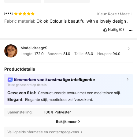
i***i
Kleur: Roze / Maat: L
Fabric material:
Ok
ok
Colour
is
beautiful
with
a
lovely
design
.
Nuttig
(0)
Model draagt:
S
Lengte:
172.0
Boezem:
81.0
Taille:
63.0
Heupen:
94.0
Productdetails
Kenmerken van kunstmatige intelligentie
Tekst gebaseerd op details
Geweven Stof:
Gestructureerde textuur met een moeiteloze stijl.
Elegant:
Elegante stijl, moeiteloos zelfverzekerd.
Samenstelling:
100% Polyester
Bekijk meer
Veiligheidsinformatie en contactgegevens