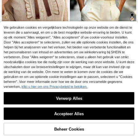
We gebruiken cookies en vergelijkbare technologieën op onze website om de dienst te
7
leveren die u aanvraagt, en om u de best mogelijke website-ervaring te bieden. U kunt
RosyDaze
op elk moment "Alles weigeren", "Alles accepteren" of uw cookie-voorkeur instellen.
SHEIN Satijnen top m
Vintamour
Door "Alles accepteren" te selecteren, zullen we alle optionele cookies instellen, die ons
EU Warehouse
et asymmetrische schouders, versie
#5 Bestseller
in Elegant Mouwloze camisoles
helpen bij het analyseren van het verkeer, het bieden van verbeterde functionaliteit en
Vintamour Vintage elegante d
NEW
rd met een gedraaide knoop op de s
het personaliseren van inhoud en advertenties om uw winkelervaring bij SHEIN te
amesblouse met contrasterende kle
21
13
chouders en hals, soepelvallende st
.49€
.36€
13.49€
ur strik, parelknopen, geplooide kra
verbeteren. Door "Alles weigeren" te selecteren, staat u alleen het gebruik van strikt
of die het figuur flatteert, verfijnd en
ag, casual woon-werkverkeer vaka
noodzakelijke cookies toe die nodig zijn voor de werking van onze website. U kunt deze
chic, veelzijdig voor woon-werkver
ntie festival top
uitschakelen door uw browserinstellingen te wijzigen, maar dit kan van invloed zijn op
keer en afspraakjes.
de werking van de website. Om meer te weten te komen over de cookies die we
gebruiken en om uw optionele cookie-instellingen aan te passen, selecteert u "Cookies
beheren". Voor meer informatie over hoe we de door ons verzamelde gegevens
verwerken,
klikt u hier om ons Privacybeleid te bekijken.
Verwerp Alles
Accepteer Alles
Beheer Cookies
TOEVOEGEN AAN WINKELWAGEN