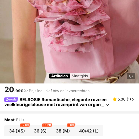
Artikelen
Maatgids
1/7
20
.99€
Prijs inclusief btw en invoerrechten
BELROSIE Romantische, elegante roze en
5.00
(
1
)
veelkleurige blouse met rozenprint van organ
za, mouwloos en met kraag, veelzijdig te drag
en naar werk, in de vrije tijd, op feestjes en tijdens
de vakantie.
Maat
EU
12 left
18 left
5 left
34
(XS)
36
(S)
38
(M)
40/42
(L)