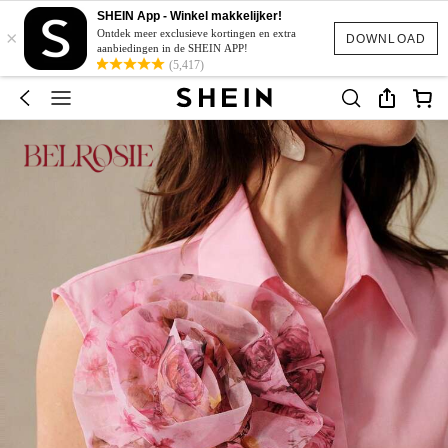
SHEIN App - Winkel makkelijker!
×
Ontdek meer exclusieve kortingen en extra
DOWNLOAD
aanbiedingen in de SHEIN APP!
(5,417)