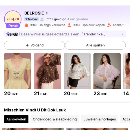
689K Volgers
4.78
BELROSIE
l***1
gevolgd
4 uur geleden
d***y
is aan het browsen
99K+ Onlangs verkocht
99K+ Opnieuw kopen
Toename va
689K Volgers
4.78
Deze winkel is geselecteerd als een
「Trendwinkel」
Volgend
Alle spullen
689K Volgers
4.78
689K Volgers
4.78
689K Volgers
4.78
20
21
20
23
14
.92€
.04€
.99€
.99€
689K Volgers
4.78
Misschien Vindt U Dit Ook Leuk
Aanbevelen
Ondergoed & slaapkleding
Juwelen & horloges
Acce
689K Volgers
4.78