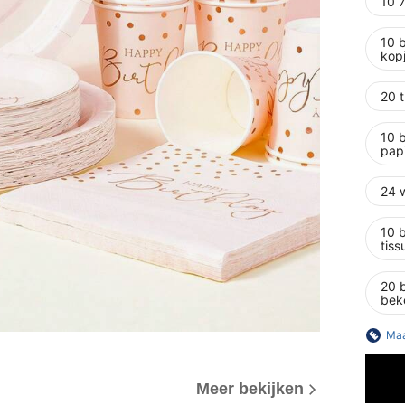
10 7
10 
kop
20 t
10 
pap
24 
10 
tiss
20 
bek
Maa
Meer bekijken