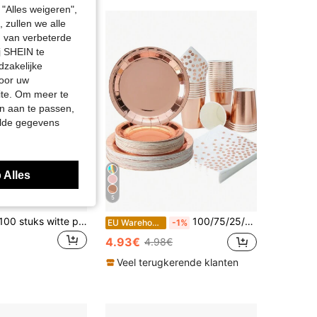
"Alles weigeren",
 zullen we alle
en van verbeterde
j SHEIN te
dzakelijke
door uw
site. Om meer te
n aan te passen,
elde gegevens
 Alles
5
10/20/30/50/100 stuks witte papieren borden met gouden rand - 7 inch en 9 inch servies, elegante dessert- en dinerborden met gouden rand, geschikt voor bruiloften, feesten, vakanties, evenementen, verjaardagen en speciale gelegenheden voor mannen en vrouwen
100/75/25/10 stuks roosgouden wegwerpservies voor feestjes, roosgouden feestbordjes, bekers en servetten set, wegwerp papieren bekers, papieren bordjes en servetten voor jubileum, afstuderen, verjaardagsfeest decoratie roosgouden feestbenodigdheden
EU Warehouse
-1%
4.93€
4.98€
Veel terugkerende klanten