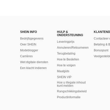
SHEIN INFO
HULP &
KLANTEND
ONDERSTEUNING
Bedrijfsgegevens
Contacteer 
Leveringprijs
Over SHEIN
Betaling & 
Annuleren/Retourneren
Modeblogger
Bonuspunt
Terugbetaling
Carrières
Veelgesteld
Hoe te Bestellen
Wet digitale diensten
Hoe te volgen
Een klacht indienen
Maatgids
SHEIN VIP
Hoe u illegale inhoud
kunt melden
Rangschikkingsbeleid
​Productinformatie