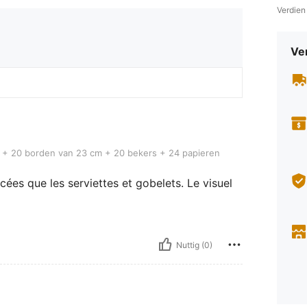
Verdien
Ve
orden van 23 cm + 20 bekers + 24 papieren handdoeken
 + 20 borden van 23 cm + 20 bekers + 24 papieren
cées que les serviettes et gobelets. Le visuel
Nuttig (0)