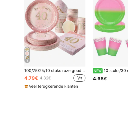
4
100/75/25/10 stuks roze gouden diamant 40e verjaardag Happy Birthday wegwerpborden, servetten, bekers, feestbenodigdheden, geschikt voor 25 gasten, wegwerpborden van papier feesttafelgerei geschikt voor verjaardag, bruiloft, feest, familiepicknick
10 stuks/30 stuks/60 stuks Groen en Roze Feestdecoratie Roze en Groene Papieren Borden Papieren Beke
NEW
4.79€
4.82€
4.68€
Veel terugkerende klanten