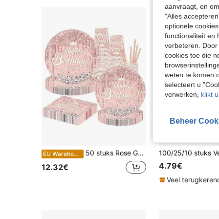
aanvraagt, en om 
"Alles accepteren
optionele cookies
functionaliteit e
verbeteren. Door 
cookies toe die n
browserinstelling
weten te komen o
selecteert u "Co
verwerken,
klikt 
Beheer Cook
10
50 stuks Rose Gold Feestservies Set - Complete Set Rose Gold Feestbenodigdheden, Inclusief Rose Gold Borden, Bekers, Servetten, Geschikt Voor Rose Gold Verjaardagsfeest Decoratie
EU Warehouse
4.79€
12.32€
Veel terugkeren