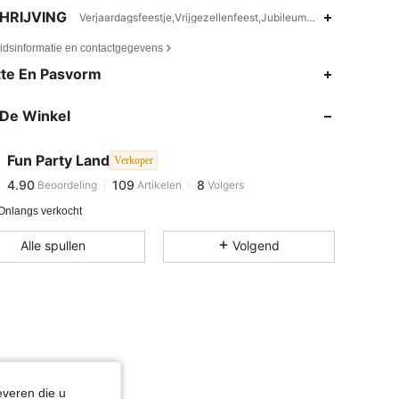
HRIJVING
Verjaardagsfeestje,Vrijgezellenfeest,Jubileumfeest,Huwelijksfee
eidsinformatie en contactgegevens
te En Pasvorm
De Winkel
4.90
109
8
Fun Party Land
Verkoper
4.90
109
8
Beoordeling
Artikelen
Volgers
a***2
gevolgd
1 dag geleden
Onlangs verkocht
Alle spullen
Volgend
everen die u