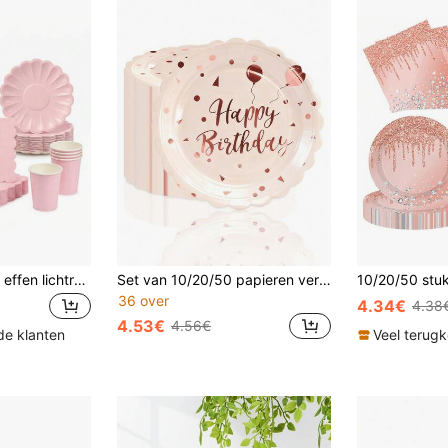
10/20/40/50 stuks effen lichtroze wegwerpservies met golvende geschulpte rand, effen matroze papieren borden met geschulpte rand van 7 inch en 9 inch, bekers en servetten, lichtroze borden met schelpachtige golvende rand, geschikt voor babyshower, bruidsshower, verjaardagsfeestbenodigdheden
Set van 10/20/50 papieren verjaardagsbordjes (7 x 9 inch) in roze en roségoud, geschikt voor verjaardagstaarten, desserts, snoep en diners. Wegwerpservies voor verjaardagsfeesten en decoraties.
36 over
4.34€
4.38
4.53€
4.56€
de klanten
Veel terug