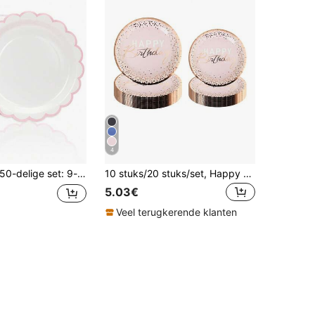
4
delige set: 9-inch witte en roze papieren borden met een lichtroze rand. Wegwerpbare witte papieren borden met geschulpte randen - geschikt voor diner, dessert, kerstfeesten, babyshowers, bruiloften, gender reveals, verjaardagen, Valentijnsdag en andere evenementen.
10 stuks/20 stuks/set, Happy Birthday bord en servet feestbenodigdheden, roze en roségouden papieren borden servies voor 10 gasten, geschikt voor dames
5.03€
Veel terugkerende klanten