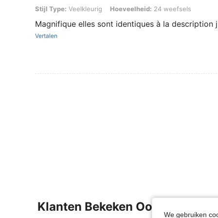
Stijl Type: Veelkleurig, Hoeveelheid: 24 weefsels
Stijl Type:
Veelkleurig
Hoeveelheid:
24 weefsels
Magnifique elles sont identiques à la description 
Vertalen
Klanten Bekeken Ook
We gebruiken cook