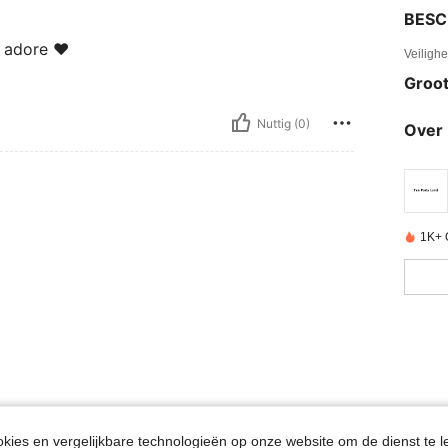
BESC
j adore ❤️
Veiligh
Groot
Nuttig (0)
Over 
1K+ 
ies en vergelijkbare technologieën op onze website om de dienst te l