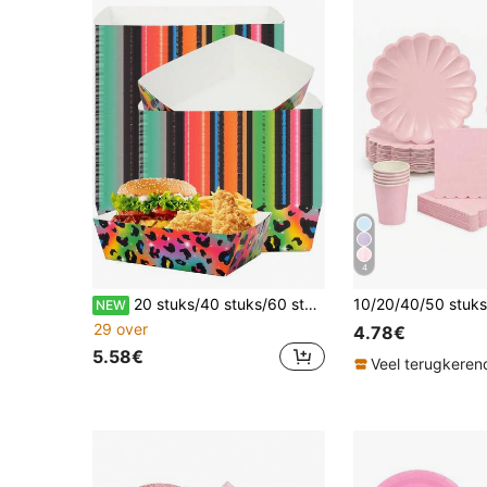
4
20 stuks/40 stuks/60 stuks neon regenboog luipaardprint verjaardagsfeestbenodigdheden tijgerstreep nacho boot grote papieren borden meisjes neon luipaard verjaardagsfeest
NEW
29 over
4.78€
5.58€
Veel terugkeren