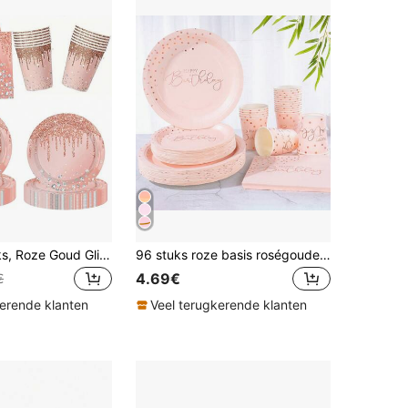
10/20/50 stuks, Roze Goud Glitter Druppel Wegwerp Servies Set, Diamant Confetti 7 inch & 9 inch Papieren Borden, Bekers en Servetten, Wegwerp Papieren Borden Glitter Diamanten Servetten en Bekers voor Bruidsshower, Sweet 16 Verjaardagsfeest Benodigdheden
96 stuks roze basis roségouden stippen feestbenodigdheden set, 7/9 inch roze en roségouden stippen borden, roségouden wegwerp papieren borden en servetten, geschikt voor verjaardagsfeestjes
4.69€
€
kerende klanten
Veel terugkerende klanten