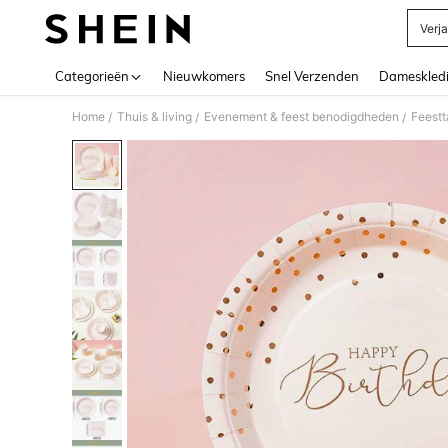
Verj
Use up 
Categorieën
Nieuwkomers
Snel Verzenden
Dameskled
Home
Thuis & living
Evenement & feest benodigdheden
Feestt
/
/
/