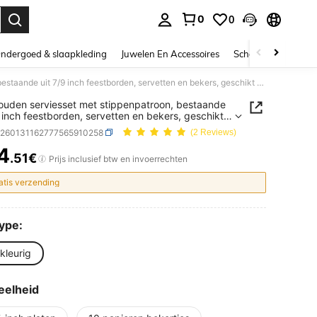
0
0
nden. Press Enter to select.
ndergoed & slaapkleding
Juwelen En Accessoires
Schoonheid & gezo
Roségouden serviesset met stippenpatroon, bestaande uit 7/9 inch feestborden, servetten en bekers, geschikt voor feestdagen, bruiloften, verlovingen, verjaardagen, feesten en andere gelegenheden.
uden serviesset met stippenpatroon, bestaande
9 inch feestborden, servetten en bekers, geschikt
eestdagen, bruiloften, verlovingen, verjaardagen,
h260131162777565910258
(2 Reviews)
n en andere gelegenheden.
4
.51€
ICE AND AVAILABILITY
Prijs inclusief btw en invoerrechten
atis verzending
Type:
kleurig
eelheid