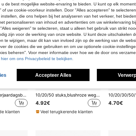
u de best mogelijke website-ervaring te bieden. U kunt op elk moment 
" of uw cookie-voorkeur instellen. Door "Alles accepteren" te selecteren,
 instellen, die ons helpen bij het analyseren van het verkeer, het bied
n het personaliseren van inhoud en advertenties om uw winkelervaring bi
"Alles weigeren" te selecteren, staat u alleen het gebruik van strikt noo
odig zijn voor de werking van onze website. U kunt deze uitschakelen 
en te wijzigen, maar dit kan van invloed zijn op de werking van de web
ver de cookies die we gebruiken en om uw optionele cookie-instellinge
okies beheren". Voor meer informatie over hoe we de door ons verzam
u hier om ons Privacybeleid te bekijken.
ies
Accepteer Alles
Verwerp
100/25/10 stuks Verjaardagsballon Wegwerpservies Set, 7/9 inch Roze en Gouden Wegwerpborden, Papieren Bekers en Servetten Set, Wegwerppapieren Borden Servetten Verjaardagsfeest Benodigdheden, Geschikt voor Feest Verjaardagsfeest Decoratie Feest Servetten
10/20/50 stuks,blushroze wegwerpborden van papier met geschulpte rand en kleine rode hartjesprint,coquette golvende rand 7 inch & 9 inch borden voor verjaardag, bruidsshower, Valentijnsdag theeparty & girly pastel tafeldecoratie, Valentijnsdag hartvormige papieren borden
4.92€
4.70€
de klanten
Veel terugkerende klanten