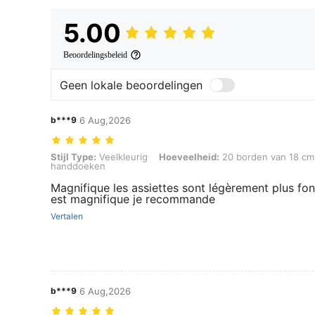
5.00
Beoordelingsbeleid
Geen lokale beoordelingen
b***9
6 Aug,2026
Stijl Type: Veelkleurig, Hoeveelheid: 20 borden van 18 cm + 20 b
Stijl Type:
Veelkleurig
Hoeveelheid:
20 borden van 18 cm
handdoeken
Magnifique les assiettes sont légèrement plus fon
est magnifique je recommande
Vertalen
b***9
6 Aug,2026