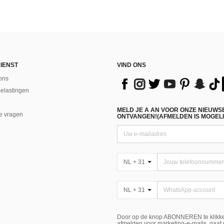
IENST
VIND ONS
ons
Belastingen
MELD JE A AN VOOR ONZE NIEUWS
e vragen
ONTVANGEN!(AFMELDEN IS MOGELI
NL + 31
NL + 31
Door op de knop ABONNEREN te klikke
afmelden voor marketing-e-mails, gaat