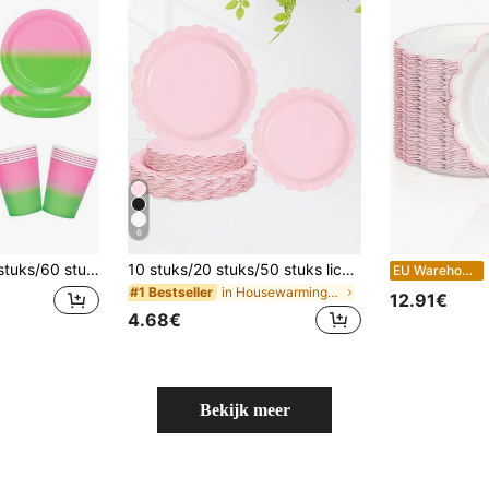
6
rs Servetten Tafelset Geschikt voor Heks Pasen Prinses Thema Verjaardagsfeest Wegwerpartikelen
10 stuks/20 stuks/50 stuks lichtroze papieren borden, 9 inch roze waaiervormige papieren borden, wegwerpborden voor het diner, 7 inch papieren taartborden, geschikt voor bruiloften, babyshowers, gender reveal-feestjes, bruidsdouches, verjaardagsfeestjes, dessertborden
50-
EU Warehouse
in Housewarmingfeestje Wegwerp Keukengerei
#1 Bestseller
12.91€
4.68€
Bekijk meer