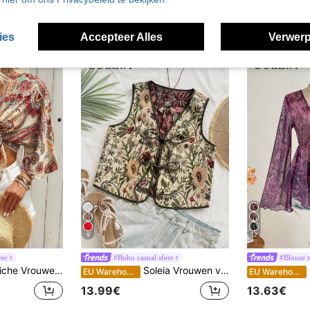
ies
Accepteer Alles
Verwerp
9
12
eer
#Boho casual sfeer
#Blouse 
tijl Bedrukt Topje met Lange Mouwen en Striksluiting Vrouwen Shirt
Soleia Vrouwen vakantie casual vintage tropische plant jacquard tie-up textuur stof dames camisole
So
EU Warehouse
EU Warehouse
13.99€
13.63€