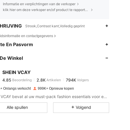
Informatie en verplichtingen van de verkoper
klik hier om deze verkoper en/of product te rapporteren.
HRIJVING
Strook,Contrast kant,Volledig geprint
eidsinformatie en contactgegevens
4.85
2.8K
794K
te En Pasvorm
De Winkel
4.85
2.8K
794K
SHEIN VCAY
4.85
2.8K
794K
Beoordeling
Artikelen
Volgers
b***a
betaalde
1 dag geleden
+ Onlangs verkocht
999K+ Opnieuw kopen
4.85
2.8K
794K
SHEIN VCAY bevat al uw must-pack fashion essentials voor een complete vakantiestijl.
Alle spullen
Volgend
4.85
2.8K
794K