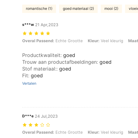
romantische (1)
goed materiaal (2)
mooi (2)
vloei
s***w
21 Apr,2023
Overal Passend: Echte Grootte, Kleur: Veel kleurig, Maat: L
Overal Passend:
Echte Grootte
Kleur:
Veel kleurig
Maat
Productkwaliteit
:
goed
Trouw aan productafbeeldingen
:
goed
Stof materiaal:
:
goed
Fit
:
goed
Vertalen
D***e
24 Jul,2023
Overal Passend: Echte Grootte, Kleur: Veel kleurig, Maat: S
Overal Passend:
Echte Grootte
Kleur:
Veel kleurig
Maat