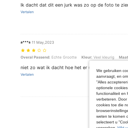
Ik dacht dat dit een jurk was zo op de foto te zien
Vertalen
a***s
11 May,2023
Overal Passend: Echte Grootte, Kleur: Veel kleurig, Maat: M
Overal Passend:
Echte Grootte
Kleur:
Veel kleurig
Maat
niet zo wat ik dacht hoe het er uit zou zien
We gebruiken cook
Vertalen
aanvraagt, en om 
"Alles accepteren
optionele cookies
functionaliteit e
verbeteren. Door 
Meer Beoordeling
cookies toe die n
browserinstelling
weten te komen o
selecteert u "Co
verwerken,
klikt 