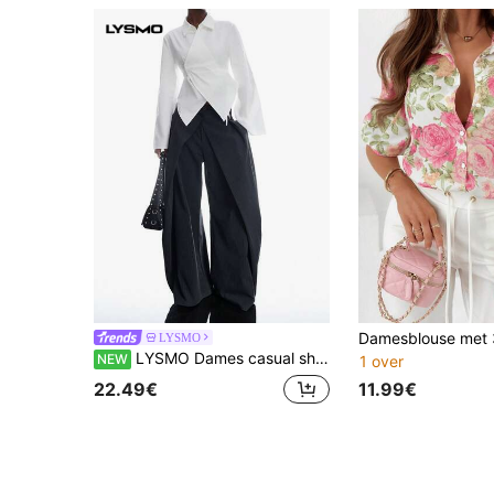
LYSMO
LYSMO Dames casual shirt met lange mouwen, effen kleur en asymmetrische zoom
NEW
1 over
11.99€
22.49€