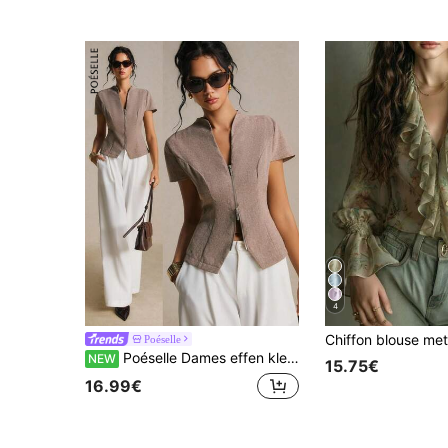
4
Poéselle
Poéselle Dames effen kleur rits casual veelzijdige dagelijkse kledinghemd
NEW
15.75€
16.99€