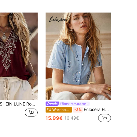
SHEIN LUNE Rode mouwloze V-hals geborduurde casual damesblouse
#Britse romanticus
Écloséra Elegant, casual overhemd in Franse stijl met kanten patchworkkraag en open voorkant, geschikt voor de lente, zomer, herfst en winter.
EU Warehouse
-3%
15.99€
16.49€