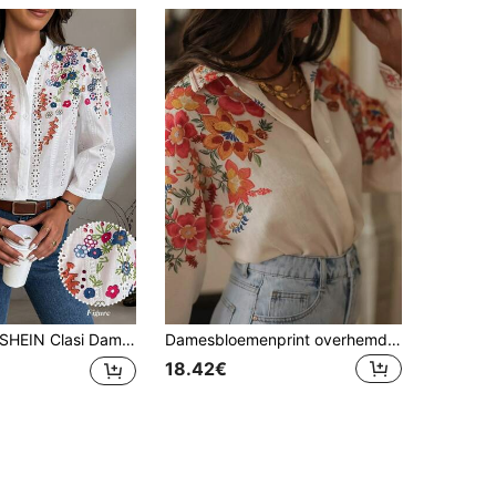
HEIN Clasi Dames bloemenprint bubbel casual laser gesneden geborduurd elegante blouse, lente & zomer dames shirt
Damesbloemenprint overhemd met lange mouwen en knoopsluiting, polyester top met kraag en normale pasvorm, geschikt voor zomeruitjes en vakantie
18.42€