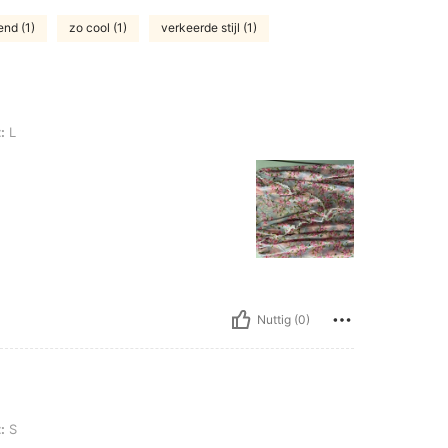
end (1)
zo cool (1)
verkeerde stijl (1)
:
L
Nuttig (0)
:
S