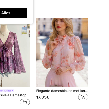
 Alles
Elegante damesblouse met lange mouwen, roze bloemenprint chiffon top met striknek, casual top met ruchekraag en pofmouwen, lichtgewicht
met ruches
leia Damestop met retroprint, V-hals, strik aan de voorkant, wijde mouwen en asymmetrische zoom voor de feestdagen, herfst- en winterkleding voor dames, Thanksgiving-kleding voor dames, kerstkleding voor dames
17.35€