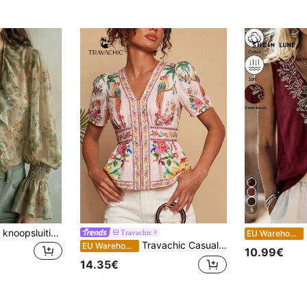
5
Chiffon blouse met knoopsluiting aan de voorkant, plooien en ruches, geschikt voor dames, ideaal voor dates en vakanties, lente/zomer
Travachic
EU Warehouse
Travachic Casual damesblouse met tropische print
EU Warehouse
10.99€
14.35€