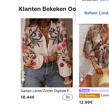
Klanten Bekeken Ook
Beheer Cook
4
12
Dames Lente/Zomer Digitale Print Mode Elegante Elegante Casual Losse Lange Mouw Revers Cardigan Shirt Vakantie
#Boho casual sf
Louniche Vrouwen Bohemian S
EU Warehouse
18.44€
12.99€