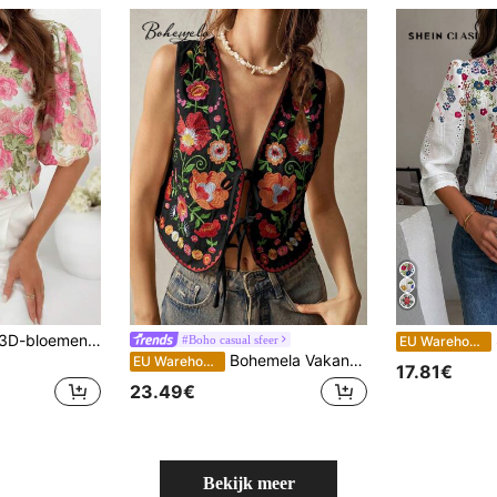
Damesblouse met 3D-bloemenprint - H-vormig model met knoopsluiting aan de voorkant, versierd met een roze rozen- en groenbladpatroon. Geschikt voor casual en semi-formele gelegenheden in de lente/herfst. Elegante, romantische blouse met korte mouwen en knoopsluiting, perfect voor vakanties en dates in de zomer.
S
#Boho casual sfeer
EU Warehouse
Bohemela Vakantiebloemenborduurwerk mouwloze top met strik aan de voorkant voor dames
EU Warehouse
17.81€
23.49€
Bekijk meer