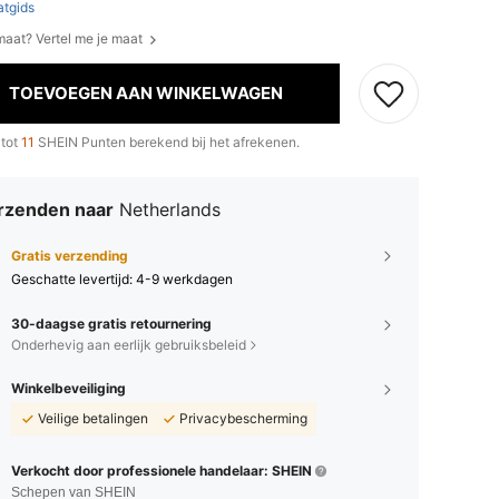
tgids
 maat? Vertel me je maat
TOEVOEGEN AAN WINKELWAGEN
 tot
11
SHEIN Punten berekend bij het afrekenen.
rzenden naar
Netherlands
Gratis verzending
Geschatte levertijd:
4-9 werkdagen
30-daagse gratis retournering
Onderhevig aan eerlijk gebruiksbeleid
Winkelbeveiliging
Veilige betalingen
Privacybescherming
Verkocht door professionele handelaar: SHEIN
Schepen van SHEIN