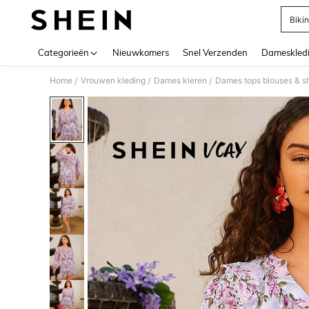
Bikin
Use up 
Categorieën
Nieuwkomers
Snel Verzenden
Dameskled
Home
Vrouwen kleding
Dames kleren
Dames tops blouses & sh
/
/
/