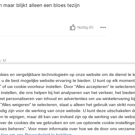
 maar blijkt alleen een bloes tezijn
Nuttig (0)
:
M
ies en vergelijkbare technologieën op onze website om de dienst te l
u de best mogelijke website-ervaring te bieden. U kunt op elk moment 
" of uw cookie-voorkeur instellen. Door "Alles accepteren" te selecteren,
 instellen, die ons helpen bij het analyseren van het verkeer, het bied
Nuttig (0)
n het personaliseren van inhoud en advertenties om uw winkelervaring bi
"Alles weigeren" te selecteren, staat u alleen het gebruik van strikt noo
en Bekijken
odig zijn voor de werking van onze website. U kunt deze uitschakelen 
en te wijzigen, maar dit kan van invloed zijn op de werking van de web
ver de cookies die we gebruiken en om uw optionele cookie-instellinge
okies beheren". Voor meer informatie over hoe we de door ons verzam
u hier om ons Privacybeleid te bekijken.