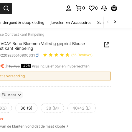
0
0
nden. Press Enter to select.
ndergoed & slaapkleding
Juwelen En Accessoires
Schoonheid & gezo
se Contrast kant Rimpeling
VCAY Boho Bloemen Volledig geprint Blouse
st kant Rimpeling
w2209285510900331
(56 Reviews)
0€
-42%
ICE AND AVAILABILITY
16.79€
Prijs inclusief btw en invoerrechten
atis verzending
EU Maat
(XS)
36 (S)
38 (M)
40/42 (L)
ver
van de klanten vond dat de maat klopte