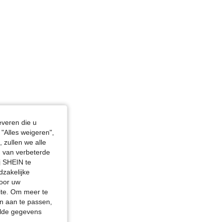
everen die u
"Alles weigeren",
 zullen we alle
en van verbeterde
j SHEIN te
dzakelijke
door uw
site. Om meer te
n aan te passen,
elde gegevens