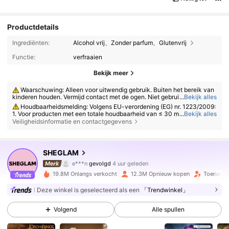
Productdetails
Ingrediënten:
Alcohol vrij、Zonder parfum、Glutenvrij
Functie:
verfraaien
Bekijk meer
Waarschuwing: Alleen voor uitwendig gebruik. Buiten het bereik van
kinderen houden. Vermijd contact met de ogen. Niet gebruiken op een b
...
Bekijk alles
eschadigde of geïrriteerde huid. Stop het gebruik als er irritatie optreedt.
Houdbaarheidsmelding: Volgens EU-verordening (EG) nr. 1223/2009:
1. Voor producten met een totale houdbaarheid van ≤ 30 maanden: de v
...
Bekijk alles
ervaldatum wordt aangegeven met een zandlopersymbool ⌛ + datum o
Veiligheidsinformatie en contactgegevens
p de verpakking, of in het Engels met "ten minste houdbaar tot" of "ten
minste houdbaar tot het einde van" + datum; 2. Voor producten met een
4.7M Volgers
4.91
totale houdbaarheid van > 30 maanden: de houdbaarheidsdatum wordt
aangegeven met een symbool van een open pot + M, waarbij M staat v
SHEGLAM
e***n
gevolgd
4 uur geleden
oor maanden. Opmerking: Producten in verpakkingen voor eenmalig ge
bruik, niet-openbare producten en andere gespecificeerde artikelen zij
s***1
is aan het browsen
n vrijgesteld van de verplichte houdbaarheidsdatummarkering. Raadple
4.7M Volgers
4.91
19.8M Onlangs verkocht
12.3M Opnieuw kopen
Toename 
eg uitsluitend de markeringen op de fysieke productverpakking; stop he
t gebruik onmiddellijk als er sprake is van bederf.
Deze winkel is geselecteerd als een
「Trendwinkel」
4.7M Volgers
4.91
Volgend
Alle spullen