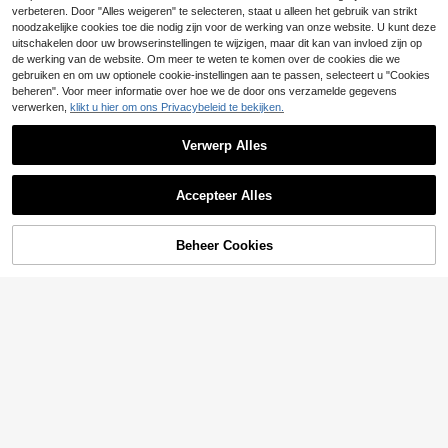
.70€
-20%
5.88€
En Meisjes
verbeteren. Door "Alles weigeren" te selecteren, staat u alleen het gebruik van strikt
noodzakelijke cookies toe die nodig zijn voor de werking van onze website. U kunt deze
uitschakelen door uw browserinstellingen te wijzigen, maar dit kan van invloed zijn op
de werking van de website. Om meer te weten te komen over de cookies die we
gebruiken en om uw optionele cookie-instellingen aan te passen, selecteert u "Cookies
beheren". Voor meer informatie over hoe we de door ons verzamelde gegevens
verwerken,
klikt u hier om ons Privacybeleid te bekijken.
Verwerp Alles
Accepteer Alles
Beheer Cookies
TOEVOEGEN AAN WINKELWAGEN