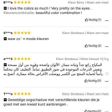
B***a
Kleur: Berry / Maat: een maat
I
love
the
colors
so
much
!
Very
pretty
on
the
eyes
.
Kleurencombinatie:
beautiful
color
combination
!
Nuttig
(1)
S***e
Kleur: Bordeaux / Maat: een maat
waw
zo
'
n
mooie
kleuren
Nuttig
(2)
a***3
Kleur: Bordeaux / Netto Inhoud: 10,5 g
المكياج
رائع
جداً
وثباته
ممتاز،
الألوان
واضحة
وقوية
من
أول
مسحة
ونفس
الدرجات
الموجودة
في
صور
التطبيق
تماماً.
التغليف
كان
محكماً
وآمناً
لحماية
المنتج
من
الكسر
ووصلت
الأغراض
بحالة
ممتازة،
أنصح
به
بشدة."
Nuttig
(0)
T***a
Kleur: Bordeaux / Maat: een maat
Geweldige
oogschaduw
met
verschillende
kleuren
die
je
goed
met
een
kwast
kunt
aanbrengen
.
Nuttig
(0)