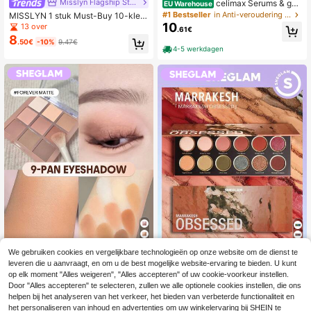
Misslyn Flagship Store
celimax Serums & gez
EU Warehouse
ichtsbehandelingen
#1 Bestseller
in Anti-veroudering Serums & Gezichtsbehandelingen
MISSLYN 1 stuk Must-Buy 10-kleur
en oogschaduwpalet met kwast, ho
10
13 over
.61€
og gepigmenteerd, mengbaar, gladd
8
.50€
-10%
9.47€
e textuur, langhoudend oogmake-u
4-5 werkdagen
ppalet, matte en glinsterende afwer
king, feest, Y2K en cadeau
We gebruiken cookies en vergelijkbare technologieën op onze website om de dienst te
6
5
leveren die u aanvraagt, en om u de best mogelijke website-ervaring te bieden. U kunt
SHEGLAM
SHEGLAM
op elk moment "Alles weigeren", "Alles accepteren" of uw cookie-voorkeur instellen.
SHEGLAM Forever Matte 9-Kleure
Door "Alles accepteren" te selecteren, zullen we alle optionele cookies instellen, die ons
SHEGLAM Marrakesh Obsessed Pa
n Oogschaduw Palet Merk Beauty
6
let Merk Beauty Cosmetica Make-
(1000+)
helpen bij het analyseren van het verkeer, het bieden van verbeterde functionaliteit en
.66€
-11%
7.55€
Cosmetica Make-Up Voor Vrouwen
Up Voor Vrouwen En Meisjes
4
het personaliseren van inhoud en advertenties om uw winkelervaring bij SHEIN te