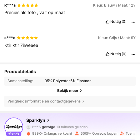
R***a
Kleur: Blauw / Maat: 12Y
Precies
als
foto
,
valt
op
maat
Nuttig
(0)
s***e
Kleur: Grijs / Maat: 9Y
Ktir
ktir
7ilweeee
Nuttig
(0)
Productdetails
Samenstelling:
95% Polyester,5% Elastaan
Bekijk meer
Veiligheidsinformatie en contactgegevens
134K Volgers
4.80
Sparklyn
l***5
gevolgd
10 minuten geleden
999K+ Onlangs verkocht
500K+ Opnieuw kopen
Toename
134K Volgers
4.80