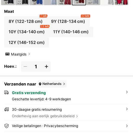
Maat
7 left
12 left
8Y
(122-128 cm)
9Y
(128-134 cm)
11 left
10Y
(134-140 cm)
11Y
(140-146 cm)
12Y
(146-152 cm)
Maatgids
Hoev.:
Verzenden naar
Netherlands
Gratis verzending
Geschatte levertijd:
4-9 werkdagen
30-daagse gratis retournering
Onderhevig aan eerlijk gebruiksbeleid
Veilige betalingen · Privacybescherming