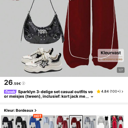
1/7
26
.59€
Sparklyn 3-delige set casual outfits vo
4.84
(
100+
)
or meisjes (tween), inclusief: kort jack me
t capuchon en rits en geribbelde boorden,
wit hemdje en wijde broek, herfstensemble
Kleur: Bordeaux