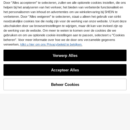
3-delige tween meisj
Girlism
EU Warehouse
Door "Alles accepteren" te selecteren, zullen we alle optionele cookies instellen, die ons
23
es casual chique mesh top met cap
helpen bij het analyseren van het verkeer, het bieden van verbeterde functionaliteit en
.49€
Girlism Tween Meisjes Buitenk
NEW
uchon en lange mouwen, geribbeld
16
leding Co-Ords Crème Geel Gebrei
het personaliseren van inhoud en advertenties om uw winkelervaring bij SHEIN te
.49€
e gebreide tanktop en camouflage
d Lange Mouwen Opstaande Kraag
verbeteren. Door "Alles weigeren" te selecteren, staat u alleen het gebruik van strikt
cargobroek outfitset
Ritsjas en Flared Broek Sportieve S
noodzakelijke cookies toe die nodig zijn voor de werking van onze website. U kunt deze
et
uitschakelen door uw browserinstellingen te wijzigen, maar dit kan van invloed zijn op
de werking van de website. Om meer te weten te komen over de cookies die we
gebruiken en om uw optionele cookie-instellingen aan te passen, selecteert u "Cookies
beheren". Voor meer informatie over hoe we de door ons verzamelde gegevens
verwerken,
klikt u hier om ons Privacybeleid te bekijken.
Verwerp Alles
Accepteer Alles
Beheer Cookies
TOEVOEGEN AAN WINKELWAGEN
6
SHEIN Meisjes Zoete Sakura
NEW
23
Roze Sportkleding Set, Korte Cardi
.49€
Girlism
gan met Capuchon + Contrastkleur
Girlism 3-delige set v
Camisole + Wijde Broek met Zijstre
EU Warehouse
20
oor meisjes in zwart en beige, casu
ep, Complete Outfit in Eén Set. Ges
.99€
al, streetstyle, terug naar school, ge
chikt voor Dagelijks School, Uitstap
ribbeld gebreid mouwloos vest met
jes en Winkelen.