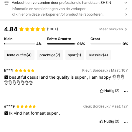
Verkocht en verzonden door professionele handelaar: SHEIN
Informatie en verplichtingen van de verkoper
klik hier om deze verkoper en/of product te rapporteren.
4.84
(100+)
Meer bekijken
Klein
Echte Grootte
Groot
4%
96%
0%
lente outfits
(4)
prachtige
(7)
sport
(1)
klassiek
(4)
k***l
Kleur: Bordeaux / Maat: 10Y
beautiful
casual
and
the
quality
is
super
,
I
am
happy
👌👌👌
👌👌👌👌👌👌👌
Nuttig
(2)
s***9
Kleur: Bordeaux / Maat: 12Y
Ik
vind
het
formaat
super
.
Nuttig
(0)