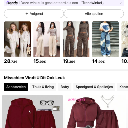
Deze winkel is geselecteerd als een
「Trendwinkel」
Volgend
Alle spullen
134K Volgers
4.80
134K Volgers
4.80
134K Volgers
4.80
28
15
19
14
10
.73€
.99€
.39€
.99€
134K Volgers
4.80
Misschien Vindt U Dit Ook Leuk
Aanbevelen
Thuis & living
Baby
Speelgoed & Spelletjes
Kanto
134K Volgers
4.80
134K Volgers
4.80