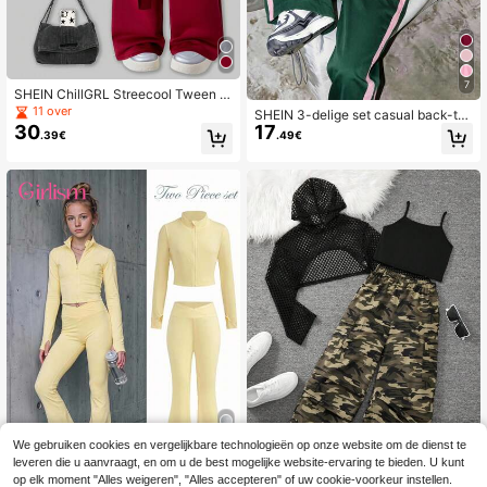
7
SHEIN ChillGRL Streecool Tween G
irl Meisjes 2-delige set: Fleece jack
11 over
SHEIN 3-delige set casual back-to-
met capuchon en rits en gerafelde z
30
17
school voor tweenmeisjes, bordeau
.39€
.49€
oom + rechte broek met trekkoord,
xrood met colorblock, cropped cami
geschikt voor casual, woon-werkv
sole met capuchon en rits
erkeer en vakantiekleding in de her
fst/winter
We gebruiken cookies en vergelijkbare technologieën op onze website om de dienst te
leveren die u aanvraagt, en om u de best mogelijke website-ervaring te bieden. U kunt
14
op elk moment "Alles weigeren", "Alles accepteren" of uw cookie-voorkeur instellen.