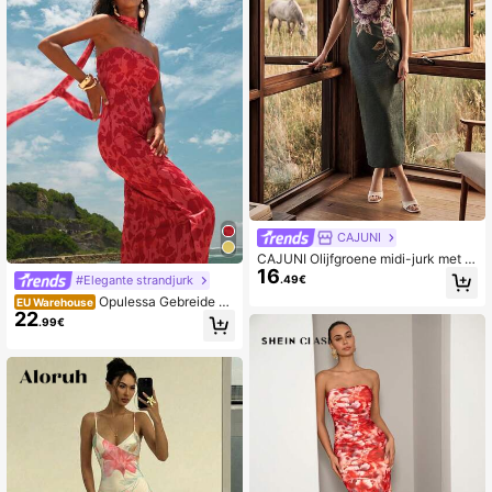
CAJUNI
CAJUNI Olijfgroene midi-jurk met bl
16
oemenprint, casual, chic en elegant
.49€
#Elegante strandjurk
Opulessa Gebreide m
EU Warehouse
22
esh print nauwsluitende jurk voor d
.99€
ames