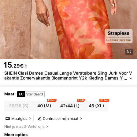
1/5
15
.29€
SHEIN Clasi Dames Casual Lange Verstelbare Sling Jurk Voor V
akantie Zomervakantie Bloemenprint Y2k Kleding Dames Y
2K Terug Naar School Kleding Landelijke Outfits Dames Ou
d Geld Stijl Vrouwen Uitgaan Luchthaven Outfit Voor Vrouwen J
urk Voor Vrouwen Strand Outfits Voor Vrouwen Strandjurk Stra
Maat
:
EU
Standaard
ndvakantie Outfits Strand Essentials Feestjurk Pride Zeester Pa
13 left
9 left
11 left
illetten Jurk Vakantie Outfits Luchthaven Zomer Huwelijksreis V
36/38
(S)
40
(M)
42/44
(L)
46
(XL)
rouw Jurk Voor Vrouwen Boho
Maatgids
Controleer mijn maat
Niet je maat? Vertel ons
Meer opties