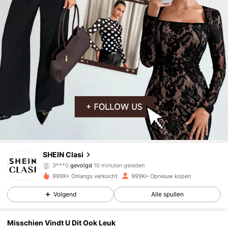
823K Volgers
4.84
SHEIN Clasi
s***l
is aan het browsen
823K Volgers
4.84
999K+ Onlangs verkocht
999K+ Opnieuw kopen
Volgend
Alle spullen
823K Volgers
4.84
Misschien Vindt U Dit Ook Leuk