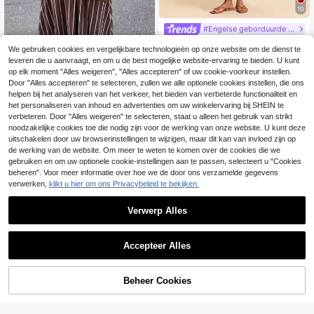
10
#Engelse geborduurde jurk
Travachic Effen geweven jurk voor
We gebruiken cookies en vergelijkbare technologieën op onze website om de dienst te
12
dames, vakantiejurk met bloemena
.25€
leveren die u aanvraagt, en om u de best mogelijke website-ervaring te bieden. U kunt
pplicaties, kerstoutfit, nieuwjaarskl
eding, Thanksgiving, chique elegan
op elk moment "Alles weigeren", "Alles accepteren" of uw cookie-voorkeur instellen.
te jurk voor een feestje, luxe jurk vo
SHEIN LUNE Casual g
Door "Alles accepteren" te selecteren, zullen we alle optionele cookies instellen, die ons
EU Warehouse
or een bruiloftsgast, chique strandkl
estreepte mouwloze bandeau midi-
#5 Bestseller
in Geplooid Vrouwen Jurken
helpen bij het analyseren van het verkeer, het bieden van verbeterde functionaliteit en
eding, zomeroutfits voor dames, fee
jurk voor dames met metalen gespd
20
het personaliseren van inhoud en advertenties om uw winkelervaring bij SHEIN te
.49€
stjurk, strandoutfit, elegante jurken
ecoratie, voor zomerse vakantie, w
verbeteren. Door "Alles weigeren" te selecteren, staat u alleen het gebruik van strikt
voor dames, zomerjurk voor bruiloft
oon-werkverkeer, dagelijks gebruik
noodzakelijke cookies toe die nodig zijn voor de werking van onze website. U kunt deze
sgasten, oranje zomerjurk met uitsn
en modieuze uitjes
uitschakelen door uw browserinstellingen te wijzigen, maar dit kan van invloed zijn op
ijdingen
de werking van de website. Om meer te weten te komen over de cookies die we
gebruiken en om uw optionele cookie-instellingen aan te passen, selecteert u "Cookies
beheren". Voor meer informatie over hoe we de door ons verzamelde gegevens
verwerken,
klikt u hier om ons Privacybeleid te bekijken.
Verwerp Alles
Accepteer Alles
Beheer Cookies
TOEVOEGEN AAN WINKELWAGEN