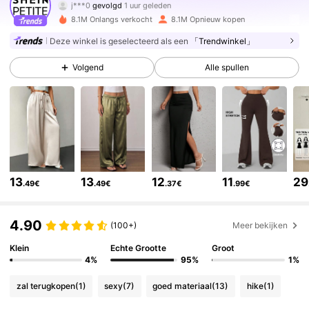
a***1
is aan het browsen
2.3M Volgers
4.83
8.1M Onlangs verkocht
8.1M Opnieuw kopen
Deze winkel is geselecteerd als een
「Trendwinkel」
2.3M Volgers
4.83
Volgend
Alle spullen
2.3M Volgers
4.83
2.3M Volgers
4.83
13
13
12
11
29
.49€
.49€
.37€
.99€
2.3M Volgers
4.83
4.90
(100+)
Meer bekijken
Klein
Echte Grootte
Groot
2.3M Volgers
4.83
4%
95%
1%
zal terugkopen
(1)
sexy
(7)
goed materiaal
(13)
hike
(1)
2.3M Volgers
4.83