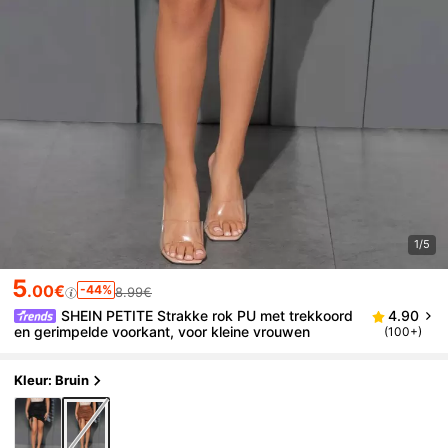
1/5
5
.00€
-44%
8.99€
SHEIN PETITE Strakke rok PU met trekkoord
4.90
en gerimpelde voorkant, voor kleine vrouwen
(100+)
Kleur: Bruin