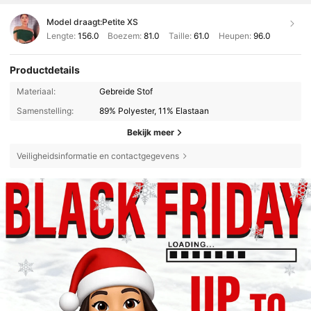
Model draagt:
Petite XS
Lengte:
156.0
Boezem:
81.0
Taille:
61.0
Heupen:
96.0
Productdetails
Materiaal:
Gebreide Stof
Samenstelling:
89% Polyester, 11% Elastaan
Bekijk meer
Veiligheidsinformatie en contactgegevens