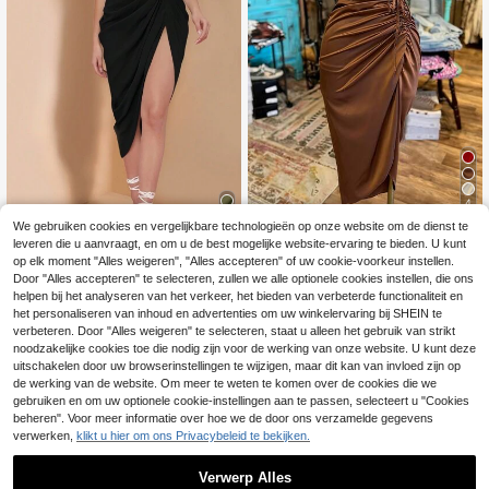
4
We gebruiken cookies en vergelijkbare technologieën op onze website om de dienst te
EMERY ROSE Modieu
EU Warehouse
leveren die u aanvraagt, en om u de best mogelijke website-ervaring te bieden. U kunt
ze lange rok voor dames in effen kl
6
13
.99€
op elk moment "Alles weigeren", "Alles accepteren" of uw cookie-voorkeur instellen.
eur met trekkoord
Silquee
Door "Alles accepteren" te selecteren, zullen we alle optionele cookies instellen, die ons
helpen bij het analyseren van het verkeer, het bieden van verbeterde functionaliteit en
Silquee Ruches hoge
EU Warehouse
spleet koker midirok
het personaliseren van inhoud en advertenties om uw winkelervaring bij SHEIN te
15
.49€
verbeteren. Door "Alles weigeren" te selecteren, staat u alleen het gebruik van strikt
noodzakelijke cookies toe die nodig zijn voor de werking van onze website. U kunt deze
uitschakelen door uw browserinstellingen te wijzigen, maar dit kan van invloed zijn op
de werking van de website. Om meer te weten te komen over de cookies die we
Toon vergelijkbare artikelen die op voorraad zijn
Zie alle
gebruiken en om uw optionele cookie-instellingen aan te passen, selecteert u "Cookies
beheren". Voor meer informatie over hoe we de door ons verzamelde gegevens
verwerken,
klikt u hier om ons Privacybeleid te bekijken.
Verwerp Alles