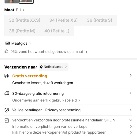
Maat
EU
32
(Petite XXS)
34
(Petite XS)
36
(Petite S)
38
(Petite M)
40
(Petite L)
Maatgids
95%
vond het waarheidsgetrouw qua maat
Verzenden naar
Netherlands
Gratis verzending
Geschatte levertijd:
4-9 werkdagen
30-daagse gratis retournering
Onderhevig aan eerlijk gebruiksbeleid
Veilige betalingen · Privacybescherming
Verkocht en verzonden door professionele handelaar: SHEIN
Informatie en verplichtingen van de verkoper
klik hier om deze verkoper en/of product te rapporteren.