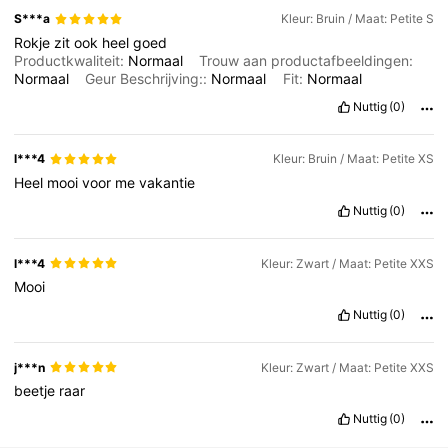
S***a
Kleur: Bruin / Maat: Petite S
Rokje
zit
ook
heel
goed
2.3M Volgers
4.83
Productkwaliteit:
Normaal
Trouw aan productafbeeldingen:
Normaal
Geur Beschrijving::
Normaal
Fit:
Normaal
Nuttig
(0)
2.3M Volgers
4.83
l***4
Kleur: Bruin / Maat: Petite XS
2.3M Volgers
4.83
Heel
mooi
voor
me
vakantie
Nuttig
(0)
l***4
Kleur: Zwart / Maat: Petite XXS
Mooi
Nuttig
(0)
j***n
Kleur: Zwart / Maat: Petite XXS
beetje
raar
Nuttig
(0)